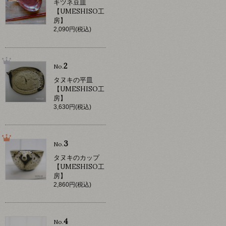
キツネ豆皿
【UMESHISO工
房】
2,090円(税込)
2
No.
タヌキの平皿
【UMESHISO工
房】
3,630円(税込)
3
No.
タヌキのカップ
【UMESHISO工
房】
2,860円(税込)
4
No.