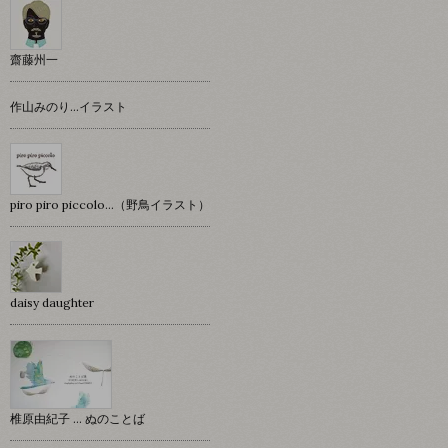
齋藤州一
作山みのり…イラスト
piro piro piccolo…（野鳥イラスト）
daisy daughter
椎原由紀子 ... ぬのことば