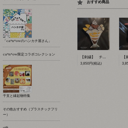
おすすめ商品
「ca*n*owのハンカチ屋さん」
ca*n*ow限定コラボコレクション
【刺繍】 チョコレートパフェ 【ポコルテポコチル】
3,850円(税込)
3,
干支と縁起物特集
その他おすすめ（プラスチックフリ
ー）
gift