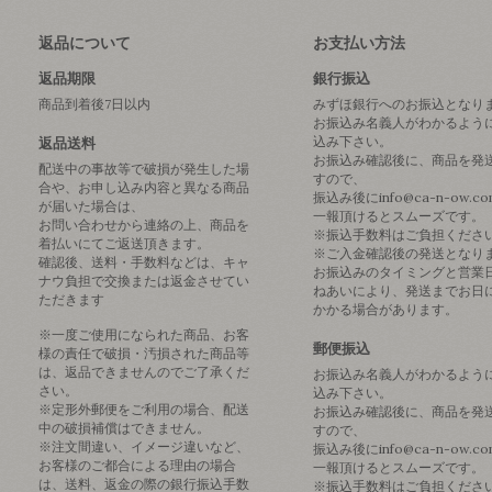
返品について
お支払い方法
返品期限
銀行振込
商品到着後7日以内
みずほ銀行へのお振込となり
お振込み名義人がわかるよう
込み下さい。
返品送料
お振込み確認後に、商品を発
配送中の事故等で破損が発生した場
すので、
合や、お申し込み内容と異なる商品
振込み後にinfo@ca-n-ow.c
が届いた場合は、
一報頂けるとスムーズです。
お問い合わせから連絡の上、商品を
※振込手数料はご負担くださ
着払いにてご返送頂きます。
※ご入金確認後の発送となり
確認後、送料・手数料などは、キャ
お振込みのタイミングと営業
ナウ負担で交換または返金させてい
ねあいにより、発送までお日
ただきます
かかる場合があります。
※一度ご使用になられた商品、お客
郵便振込
様の責任で破損・汚損された商品等
は、返品できませんのでご了承くだ
お振込み名義人がわかるよう
さい。
込み下さい。
※定形外郵便をご利用の場合、配送
お振込み確認後に、商品を発
中の破損補償はできません。
すので、
※注文間違い、イメージ違いなど、
振込み後にinfo@ca-n-ow.c
お客様のご都合による理由の場合
一報頂けるとスムーズです。
は、送料、返金の際の銀行振込手数
※振込手数料はご負担くださ