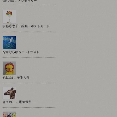
11月の森 … アクセサリー
伊藤彩恵子 …絵画・ポストカード
なかむらゆうこ…イラスト
Yukiahi … 羊毛人形
きゃねこ … 動物造形