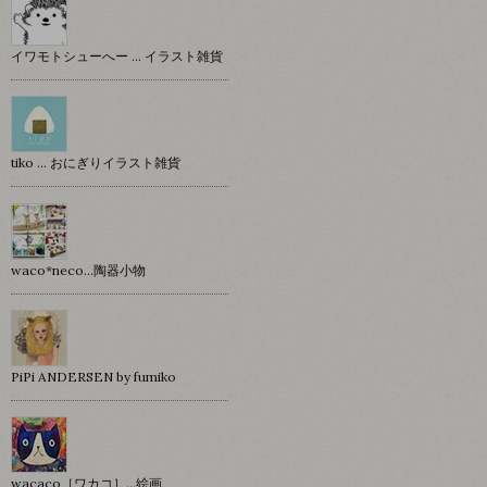
イワモトシューへー … イラスト雑貨
tiko … おにぎりイラスト雑貨
waco*neco...陶器小物
PiPi ANDERSEN by fumiko
wacaco［ワカコ］…絵画