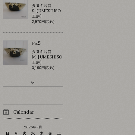
タヌキ片口
S【UMESHISO
工房】
2,970円(税込)
5
No.
タヌキ片口
M【UMESHISO
工房】
3,190円(税込)
Calendar
2026年8月
日
月
火
水
木
金
土