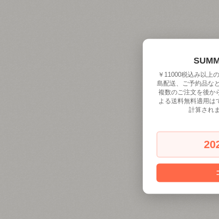
SUM
￥11000税込み以
島配送、ご予約品な
複数のご注文を後か
よる送料無料適用は
計算され
20