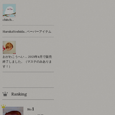
chitch…
HarukaYoshida…ペーパーアイテム
おがわこうへい … 2021年4月で販売
終了しました。（マステのみありま
す！）
Ranking
1
No.