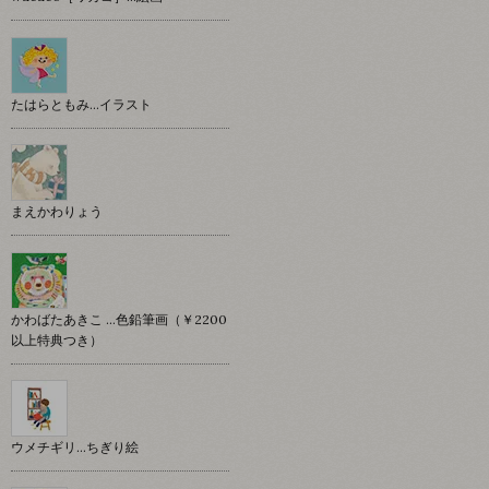
たはらともみ…イラスト
まえかわりょう
かわばたあきこ …色鉛筆画（￥2200
以上特典つき）
ウメチギリ…ちぎり絵