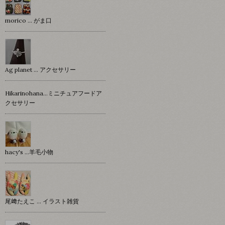
morico … がま口
Ag planet … アクセサリー
Hikarinohana…ミニチュアフードア
クセサリー
hacy's …羊毛小物
尾﨑たえこ … イラスト雑貨