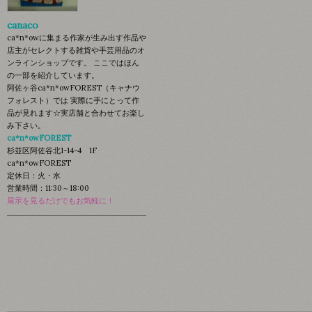
canaco
ca*n*owに集まる作家が生み出す作品や
店主がセレクトする雑貨や手芸用品のオ
ンラインショップです。 ここではほん
の一部を紹介しています。
阿佐ヶ谷ca*n*owFOREST（キャナウ
フォレスト）では 実際に手にとって作
品が見れます☆実店舗と合わせてお楽し
み下さい。
ca*n*owFOREST
杉並区阿佐谷北1-14-4 1F
ca*n*owFOREST
定休日：火・水
営業時間：11:30～18:00
展示を見るだけでもお気軽に！