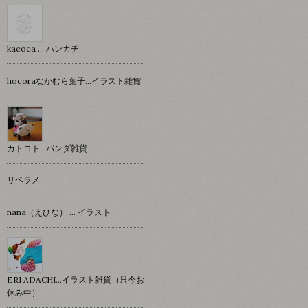
kacoca ... ハンカチ
hocoraなかむら葉子…イラスト雑貨
カトコト…パンダ雑貨
リベラメ
nana（えひな） … イラスト
ERI ADACHI...イラスト雑貨（只今お
休み中）