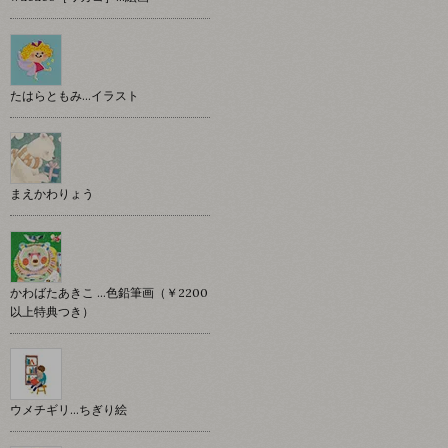
たはらともみ…イラスト
まえかわりょう
かわばたあきこ …色鉛筆画（￥2200
以上特典つき）
ウメチギリ…ちぎり絵