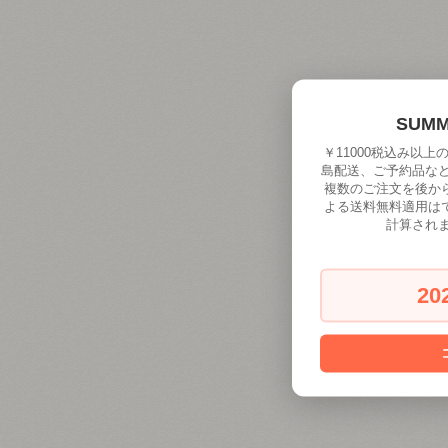
SUM
￥11000税込み以
島配送、ご予約品な
複数のご注文を後か
よる送料無料適用は
計算され
20