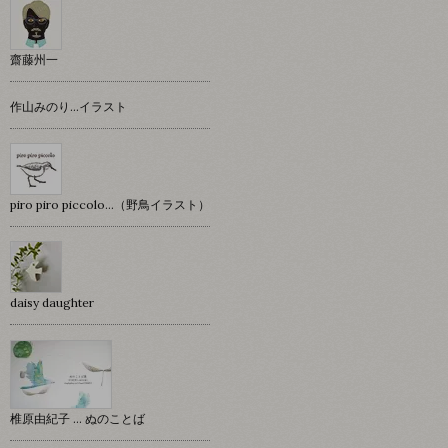
齋藤州一
作山みのり…イラスト
piro piro piccolo…（野鳥イラスト）
daisy daughter
椎原由紀子 ... ぬのことば