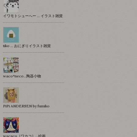
イワモトシューへー … イラスト雑貨
tiko … おにぎりイラスト雑貨
waco*neco...陶器小物
PiPi ANDERSEN by fumiko
wacaco［ワカコ］…絵画