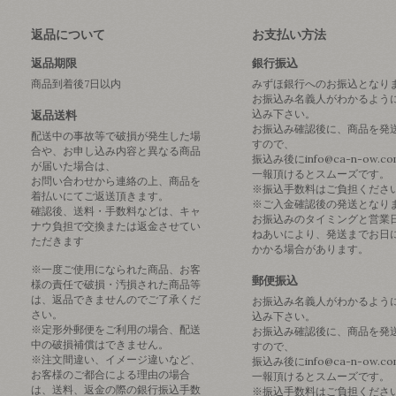
返品について
お支払い方法
返品期限
銀行振込
商品到着後7日以内
みずほ銀行へのお振込となり
お振込み名義人がわかるよう
込み下さい。
返品送料
お振込み確認後に、商品を発
配送中の事故等で破損が発生した場
すので、
合や、お申し込み内容と異なる商品
振込み後にinfo@ca-n-ow.c
が届いた場合は、
一報頂けるとスムーズです。
お問い合わせから連絡の上、商品を
※振込手数料はご負担くださ
着払いにてご返送頂きます。
※ご入金確認後の発送となり
確認後、送料・手数料などは、キャ
お振込みのタイミングと営業
ナウ負担で交換または返金させてい
ねあいにより、発送までお日
ただきます
かかる場合があります。
※一度ご使用になられた商品、お客
郵便振込
様の責任で破損・汚損された商品等
は、返品できませんのでご了承くだ
お振込み名義人がわかるよう
さい。
込み下さい。
※定形外郵便をご利用の場合、配送
お振込み確認後に、商品を発
中の破損補償はできません。
すので、
※注文間違い、イメージ違いなど、
振込み後にinfo@ca-n-ow.c
お客様のご都合による理由の場合
一報頂けるとスムーズです。
は、送料、返金の際の銀行振込手数
※振込手数料はご負担くださ