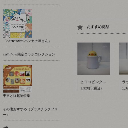
おすすめ商品
「ca*n*owのハンカチ屋さん」
ca*n*ow限定コラボコレクション
ヒヨコピンクッション 【hacy's】
1,320円(税込)
1,
干支と縁起物特集
その他おすすめ（プラスチックフリ
ー）
gift