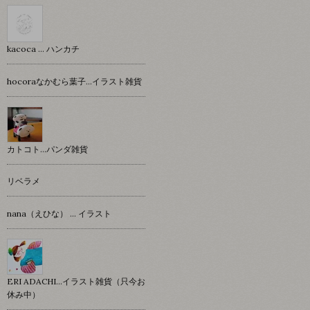
kacoca ... ハンカチ
hocoraなかむら葉子…イラスト雑貨
カトコト…パンダ雑貨
リベラメ
nana（えひな） … イラスト
ERI ADACHI...イラスト雑貨（只今お
休み中）