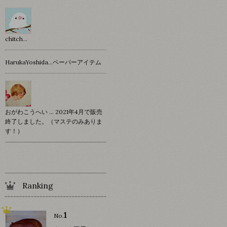
chitch…
HarukaYoshida…ペーパーアイテム
おがわこうへい … 2021年4月で販売
終了しました。（マステのみありま
す！）
Ranking
1
No.