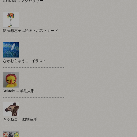
11月の森 … アクセサリー
伊藤彩恵子 …絵画・ポストカード
なかむらゆうこ…イラスト
Yukiahi … 羊毛人形
きゃねこ … 動物造形