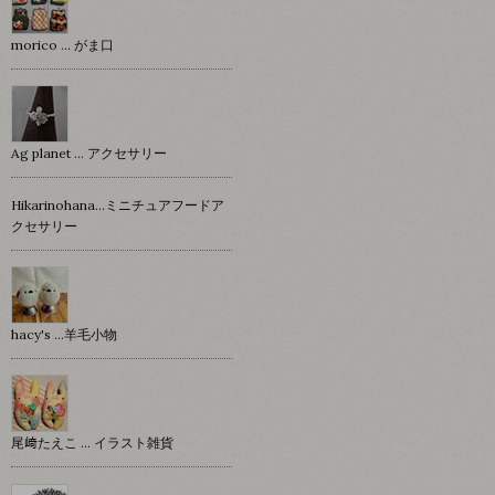
morico … がま口
Ag planet … アクセサリー
Hikarinohana…ミニチュアフードア
クセサリー
hacy's …羊毛小物
尾﨑たえこ … イラスト雑貨