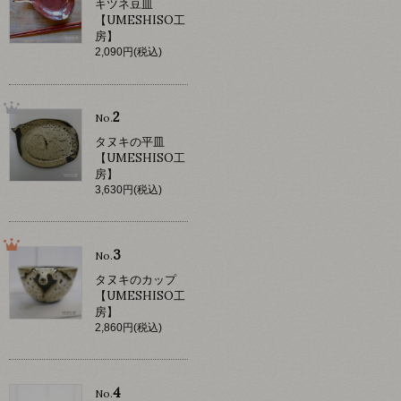
キツネ豆皿
【UMESHISO工
房】
2,090円(税込)
2
No.
タヌキの平皿
【UMESHISO工
房】
3,630円(税込)
3
No.
タヌキのカップ
【UMESHISO工
房】
2,860円(税込)
4
No.