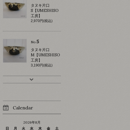
タヌキ片口
S【UMESHISO
工房】
2,970円(税込)
5
No.
タヌキ片口
M【UMESHISO
工房】
3,190円(税込)
Calendar
2026年8月
日
月
火
水
木
金
土