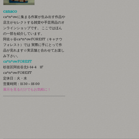
canaco
ca*n*owに集まる作家が生み出す作品や
店主がセレクトする雑貨や手芸用品のオ
ンラインショップです。 ここではほん
の一部を紹介しています。
阿佐ヶ谷ca*n*owFOREST（キャナウ
フォレスト）では 実際に手にとって作
品が見れます☆実店舗と合わせてお楽し
み下さい。
ca*n*owFOREST
杉並区阿佐谷北1-14-4 1F
ca*n*owFOREST
定休日：火・水
営業時間：11:30～18:00
展示を見るだけでもお気軽に！