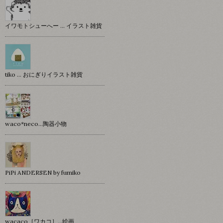
イワモトシューへー … イラスト雑貨
tiko … おにぎりイラスト雑貨
waco*neco...陶器小物
PiPi ANDERSEN by fumiko
wacaco［ワカコ］…絵画