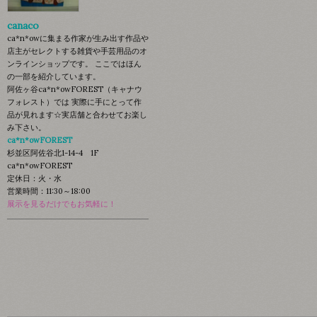
canaco
ca*n*owに集まる作家が生み出す作品や
店主がセレクトする雑貨や手芸用品のオ
ンラインショップです。 ここではほん
の一部を紹介しています。
阿佐ヶ谷ca*n*owFOREST（キャナウ
フォレスト）では 実際に手にとって作
品が見れます☆実店舗と合わせてお楽し
み下さい。
ca*n*owFOREST
杉並区阿佐谷北1-14-4 1F
ca*n*owFOREST
定休日：火・水
営業時間：11:30～18:00
展示を見るだけでもお気軽に！