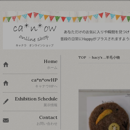
TOP
>
hacy's …羊毛小物
Home
ホーム
ca*n*owHP
キャナウHPへ
Exhibition Schedule
展示情報
Contact
お問い合わせ