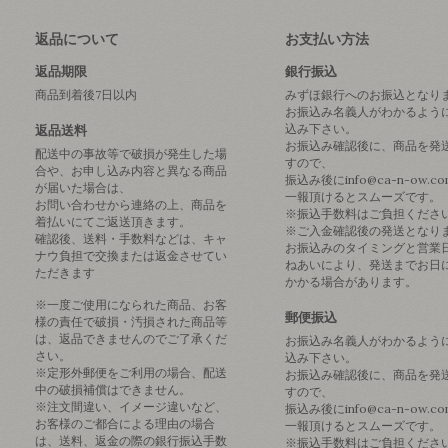
返品について
お支払い方法
返品期限
銀行振込
商品到着後7日以内
みずほ銀行へのお振込となり
お振込み名義人がわかるよう
込み下さい。
返品送料
お振込み確認後に、商品を発
配送中の事故等で破損が発生した場
すので、
合や、お申し込み内容と異なる商品
振込み後にinfo@ca-n-ow.c
が届いた場合は、
一報頂けるとスムーズです。
お問い合わせから連絡の上、商品を
※振込手数料はご負担くださ
着払いにてご返送頂きます。
※ご入金確認後の発送となり
確認後、送料・手数料などは、キャ
お振込みのタイミングと営業
ナウ負担で交換または返金させてい
ねあいにより、発送までお日
ただきます
かかる場合があります。
※一度ご使用になられた商品、お客
郵便振込
様の責任で破損・汚損された商品等
は、返品できませんのでご了承くだ
お振込み名義人がわかるよう
さい。
込み下さい。
※定形外郵便をご利用の場合、配送
お振込み確認後に、商品を発
中の破損補償はできません。
すので、
※注文間違い、イメージ違いなど、
振込み後にinfo@ca-n-ow.c
お客様のご都合による理由の場合
一報頂けるとスムーズです。
は、送料、返金の際の銀行振込手数
※振込手数料はご負担くださ