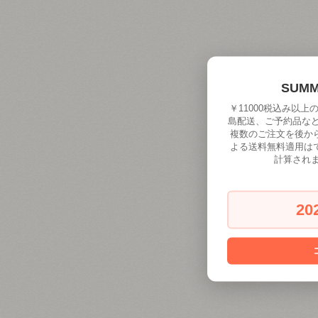
SUM
￥11000税込み以
島配送、ご予約品な
複数のご注文を後か
よる送料無料適用は
計算され
20