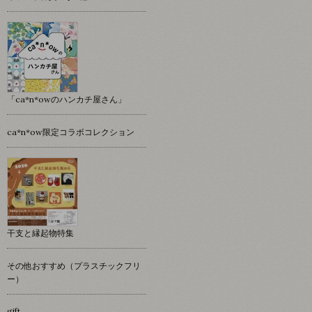
「ca*n*owのハンカチ屋さん」
ca*n*ow限定コラボコレクション
干支と縁起物特集
その他おすすめ（プラスチックフリ
ー）
gift