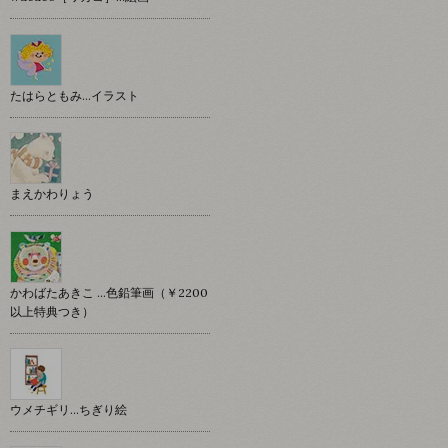
たはらともみ…イラスト
まえかわりょう
かわばたあきこ …色鉛筆画（￥2200
以上特典つき）
ウメチギリ…ちぎり絵