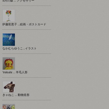
11月の森 … アクセサリー
伊藤彩恵子 …絵画・ポストカード
なかむらゆうこ…イラスト
Yukiahi … 羊毛人形
きゃねこ … 動物造形