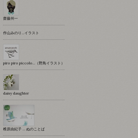
齋藤州一
作山みのり…イラスト
piro piro piccolo…（野鳥イラスト）
daisy daughter
椎原由紀子 ... ぬのことば