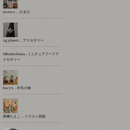
morico … がま口
Ag planet … アクセサリー
Hikarinohana…ミニチュアフードア
クセサリー
hacy's …羊毛小物
尾﨑たえこ … イラスト雑貨