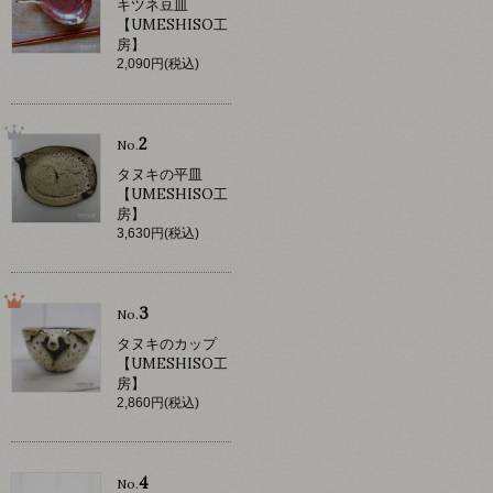
キツネ豆皿
【UMESHISO工
房】
2,090円(税込)
2
No.
タヌキの平皿
【UMESHISO工
房】
3,630円(税込)
3
No.
タヌキのカップ
【UMESHISO工
房】
2,860円(税込)
4
No.