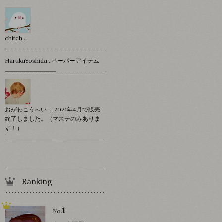
chitch…
HarukaYoshida…ペーパーアイテム
おがわこうへい … 2021年4月で販売
終了しました。（マステのみありま
す！）
Ranking
1
No.