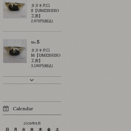
タヌキ片口
S【UMESHISO
工房】
2,970円(税込)
5
No.
タヌキ片口
M【UMESHISO
工房】
3,190円(税込)
Calendar
2026年8月
日
月
火
水
木
金
土