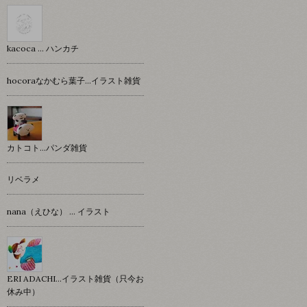
kacoca ... ハンカチ
hocoraなかむら葉子…イラスト雑貨
カトコト…パンダ雑貨
リベラメ
nana（えひな） … イラスト
ERI ADACHI...イラスト雑貨（只今お
休み中）