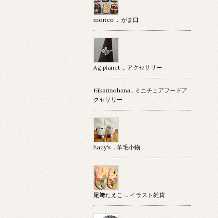
morico … がま口
Ag planet … アクセサリー
Hikarinohana…ミニチュアフードア
クセサリー
hacy's …羊毛小物
尾﨑たえこ … イラスト雑貨