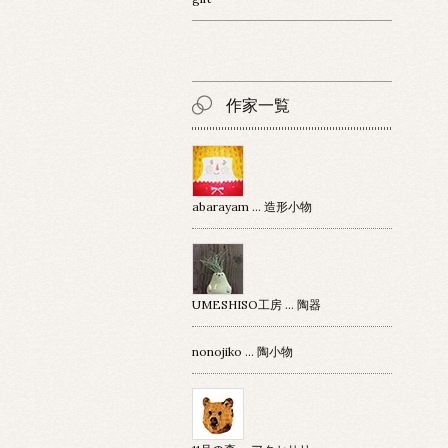
作家一覧
abarayam … 造形小物
UMESHISO工房 … 陶器
nonojiko ... 陶小物