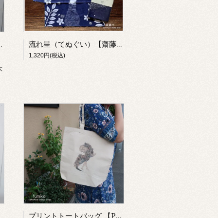
コニコ)【イワモトシューヘー】
流れ星（てぬぐい）【齋藤州一】
1,320円(税込)
大
プリントトートバッグ 【PiPi ANDERSEN】