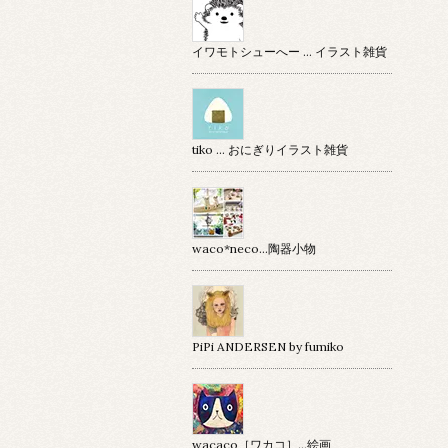
イワモトシューへー … イラスト雑貨
tiko … おにぎりイラスト雑貨
waco*neco...陶器小物
PiPi ANDERSEN by fumiko
wacaco［ワカコ］…絵画