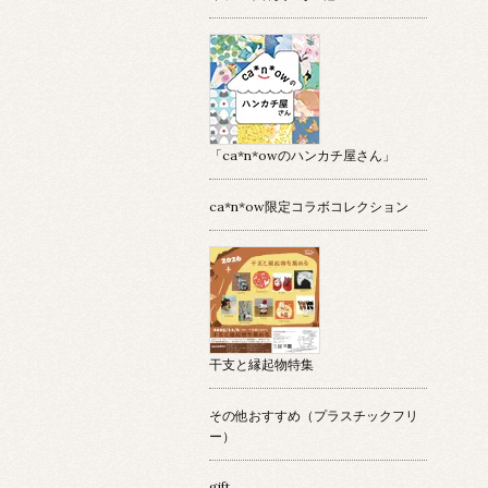
「ca*n*owのハンカチ屋さん」
ca*n*ow限定コラボコレクション
干支と縁起物特集
その他おすすめ（プラスチックフリ
ー）
gift