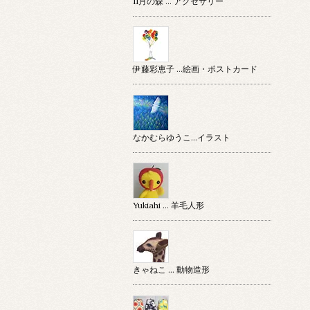
11月の森 … アクセサリー
伊藤彩恵子 …絵画・ポストカード
なかむらゆうこ…イラスト
Yukiahi … 羊毛人形
きゃねこ … 動物造形