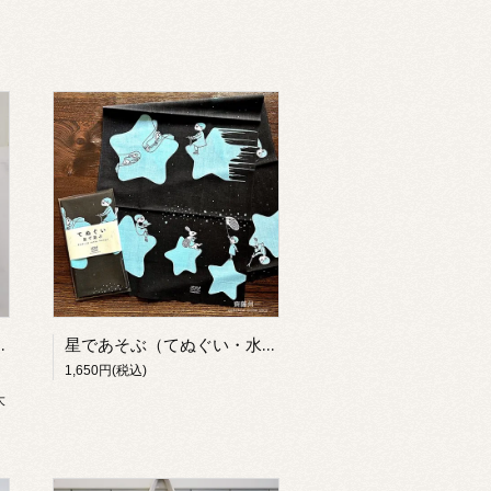
グラス)【イワモトシューヘー】
星であそぶ（てぬぐい・水色）【齋藤州一】
1,650円(税込)
大