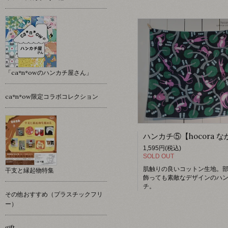
「ca*n*owのハンカチ屋さん」
ca*n*ow限定コラボコレクション
1,595円(税込)
SOLD OUT
肌触りの良いコットン生地。
干支と縁起物特集
飾っても素敵なデザインのハ
チ。
その他おすすめ（プラスチックフリ
ー）
gift