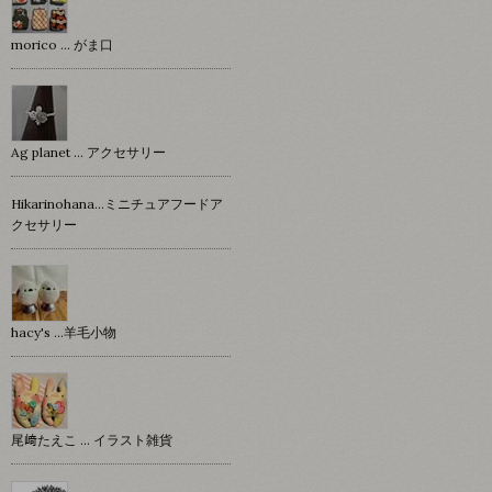
morico … がま口
Ag planet … アクセサリー
Hikarinohana…ミニチュアフードア
クセサリー
hacy's …羊毛小物
尾﨑たえこ … イラスト雑貨