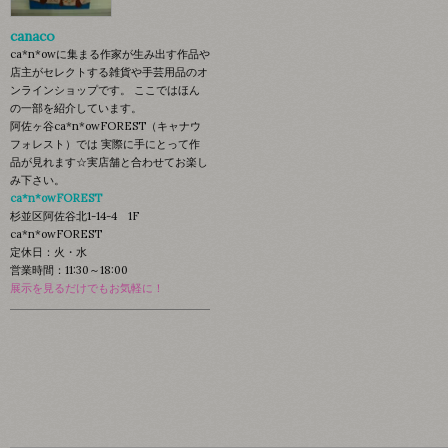
canaco
ca*n*owに集まる作家が生み出す作品や
店主がセレクトする雑貨や手芸用品のオ
ンラインショップです。 ここではほん
の一部を紹介しています。
阿佐ヶ谷ca*n*owFOREST（キャナウ
フォレスト）では 実際に手にとって作
品が見れます☆実店舗と合わせてお楽し
み下さい。
ca*n*owFOREST
杉並区阿佐谷北1-14-4 1F
ca*n*owFOREST
定休日：火・水
営業時間：11:30～18:00
展示を見るだけでもお気軽に！