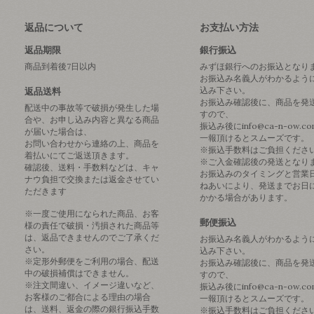
返品について
お支払い方法
返品期限
銀行振込
商品到着後7日以内
みずほ銀行へのお振込となり
お振込み名義人がわかるよう
込み下さい。
返品送料
お振込み確認後に、商品を発
配送中の事故等で破損が発生した場
すので、
合や、お申し込み内容と異なる商品
振込み後にinfo@ca-n-ow.c
が届いた場合は、
一報頂けるとスムーズです。
お問い合わせから連絡の上、商品を
※振込手数料はご負担くださ
着払いにてご返送頂きます。
※ご入金確認後の発送となり
確認後、送料・手数料などは、キャ
お振込みのタイミングと営業
ナウ負担で交換または返金させてい
ねあいにより、発送までお日
ただきます
かかる場合があります。
※一度ご使用になられた商品、お客
郵便振込
様の責任で破損・汚損された商品等
は、返品できませんのでご了承くだ
お振込み名義人がわかるよう
さい。
込み下さい。
※定形外郵便をご利用の場合、配送
お振込み確認後に、商品を発
中の破損補償はできません。
すので、
※注文間違い、イメージ違いなど、
振込み後にinfo@ca-n-ow.c
お客様のご都合による理由の場合
一報頂けるとスムーズです。
は、送料、返金の際の銀行振込手数
※振込手数料はご負担くださ