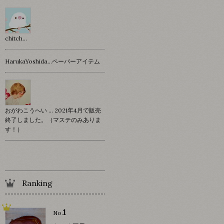
chitch…
HarukaYoshida…ペーパーアイテム
おがわこうへい … 2021年4月で販売
終了しました。（マステのみありま
す！）
Ranking
1
No.