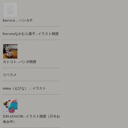
kacoca ... ハンカチ
hocoraなかむら葉子…イラスト雑貨
カトコト…パンダ雑貨
リベラメ
nana（えひな） … イラスト
ERI ADACHI...イラスト雑貨（只今お
休み中）