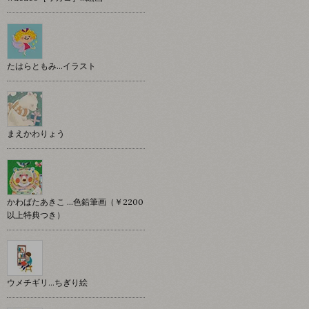
たはらともみ…イラスト
まえかわりょう
かわばたあきこ …色鉛筆画（￥2200
以上特典つき）
ウメチギリ…ちぎり絵