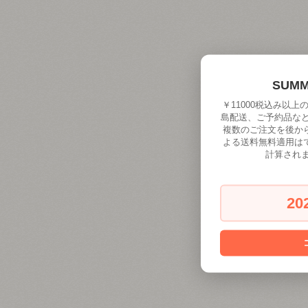
SUM
￥11000税込み以
島配送、ご予約品な
複数のご注文を後か
よる送料無料適用は
計算され
20