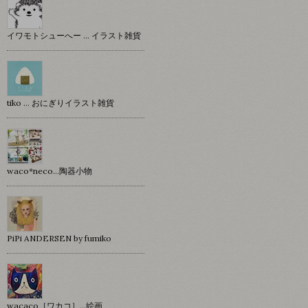
イワモトシューへー … イラスト雑貨
tiko … おにぎりイラスト雑貨
waco*neco...陶器小物
PiPi ANDERSEN by fumiko
wacaco［ワカコ］…絵画