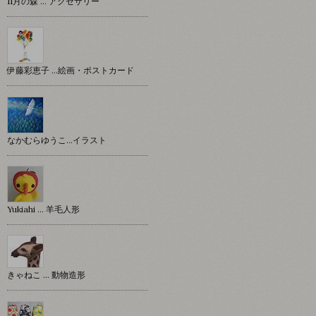
11月の森 … アクセサリー
伊藤彩恵子 …絵画・ポストカード
なかむらゆうこ…イラスト
Yukiahi … 羊毛人形
きゃねこ … 動物造形