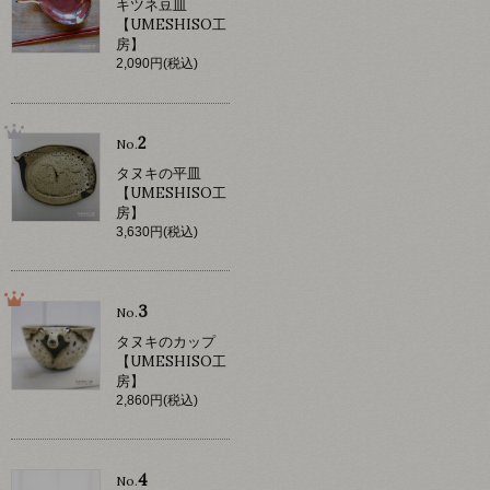
キツネ豆皿
【UMESHISO工
房】
2,090円(税込)
2
No.
タヌキの平皿
【UMESHISO工
房】
3,630円(税込)
3
No.
タヌキのカップ
【UMESHISO工
房】
2,860円(税込)
4
No.