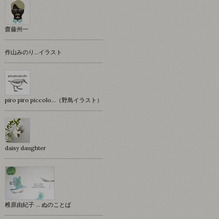
齋藤州一
作山みのり…イラスト
piro piro piccolo…（野鳥イラスト）
daisy daughter
椎原由紀子 ... ぬのことば