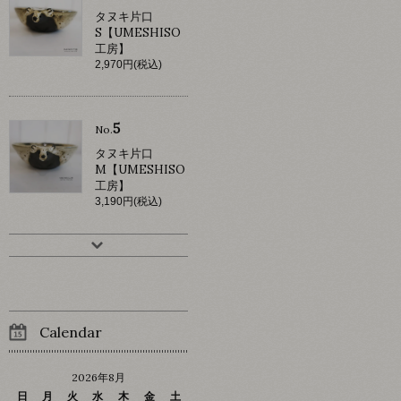
タヌキ片口
S【UMESHISO
工房】
2,970円(税込)
5
No.
タヌキ片口
M【UMESHISO
工房】
3,190円(税込)
Calendar
2026年8月
日
月
火
水
木
金
土