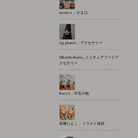
morico … がま口
Ag planet … アクセサリー
Hikarinohana…ミニチュアフードア
クセサリー
hacy's …羊毛小物
尾﨑たえこ … イラスト雑貨