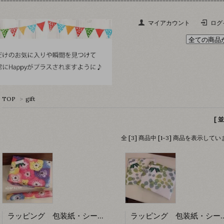
マイアカウント
ログ
TOP
>
gift
[ 
全 [3] 商品中 [1-3] 商品を表示して
ラッピング 包装紙・シール お花 【abarayam】
ラッピング 包装紙・シール こも