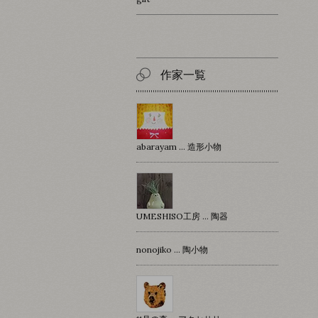
作家一覧
abarayam … 造形小物
UMESHISO工房 … 陶器
nonojiko ... 陶小物