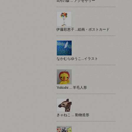
11月の森 … アクセサリー
伊藤彩恵子 …絵画・ポストカード
なかむらゆうこ…イラスト
Yukiahi … 羊毛人形
きゃねこ … 動物造形