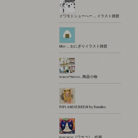
イワモトシューへー … イラスト雑貨
tiko … おにぎりイラスト雑貨
waco*neco...陶器小物
PiPi ANDERSEN by fumiko
wacaco［ワカコ］…絵画