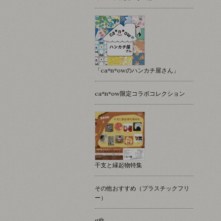
「ca*n*owのハンカチ屋さん」
ca*n*ow限定コラボコレクション
干支と縁起物特集
その他おすすめ（プラスチックフリ
ー）
gift