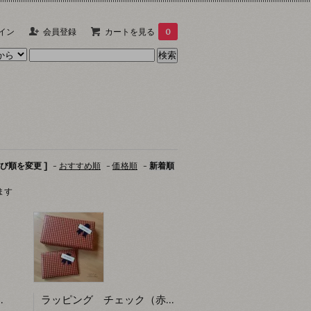
イン
会員登録
カートを見る
0
並び順を変更 ]
-
おすすめ順
-
価格順
-
新着順
います
れび【abarayam】
ラッピング チェック（赤）包装紙・シール