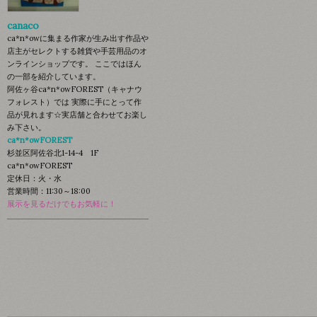
canaco
ca*n*owに集まる作家が生み出す作品や
店主がセレクトする雑貨や手芸用品のオ
ンラインショップです。 ここではほん
の一部を紹介しています。
阿佐ヶ谷ca*n*owFOREST（キャナウ
フォレスト）では 実際に手にとって作
品が見れます☆実店舗と合わせてお楽し
み下さい。
ca*n*owFOREST
杉並区阿佐谷北1-14-4 1F
ca*n*owFOREST
定休日：火・水
営業時間：11:30～18:00
展示を見るだけでもお気軽に！