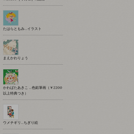
たはらともみ…イラスト
まえかわりょう
かわばたあきこ …色鉛筆画（￥2200
以上特典つき）
ウメチギリ…ちぎり絵