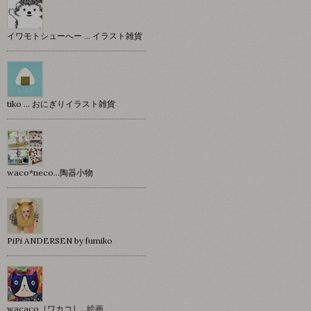
イワモトシューへー … イラスト雑貨
tiko … おにぎりイラスト雑貨
waco*neco...陶器小物
PiPi ANDERSEN by fumiko
wacaco［ワカコ］…絵画