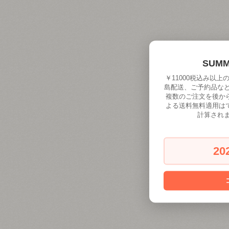
SUM
￥11000税込み以
島配送、ご予約品な
複数のご注文を後か
よる送料無料適用は
計算され
20