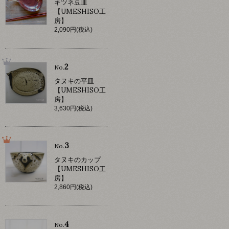
キツネ豆皿
【UMESHISO工
房】
2,090円(税込)
2
No.
タヌキの平皿
【UMESHISO工
房】
3,630円(税込)
3
No.
タヌキのカップ
【UMESHISO工
房】
2,860円(税込)
4
No.