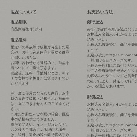
返品について
お支払い方法
返品期限
銀行振込
商品到着後7日以内
みずほ銀行へのお振込となり
お振込み名義人がわかるよう
込み下さい。
返品送料
お振込み確認後に、商品を発
配送中の事故等で破損が発生した場
すので、
合や、お申し込み内容と異なる商品
振込み後にinfo@ca-n-ow.c
が届いた場合は、
一報頂けるとスムーズです。
お問い合わせから連絡の上、商品を
※振込手数料はご負担くださ
着払いにてご返送頂きます。
※ご入金確認後の発送となり
確認後、送料・手数料などは、キャ
お振込みのタイミングと営業
ナウ負担で交換または返金させてい
ねあいにより、発送までお日
ただきます
かかる場合があります。
※一度ご使用になられた商品、お客
郵便振込
様の責任で破損・汚損された商品等
は、返品できませんのでご了承くだ
お振込み名義人がわかるよう
さい。
込み下さい。
※定形外郵便をご利用の場合、配送
お振込み確認後に、商品を発
中の破損補償はできません。
すので、
※注文間違い、イメージ違いなど、
振込み後にinfo@ca-n-ow.c
お客様のご都合による理由の場合
一報頂けるとスムーズです。
は、送料、返金の際の銀行振込手数
※振込手数料はご負担くださ