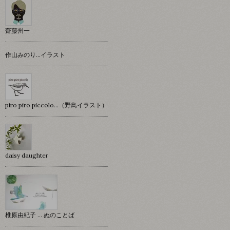
齋藤州一
作山みのり…イラスト
piro piro piccolo…（野鳥イラスト）
daisy daughter
椎原由紀子 ... ぬのことば