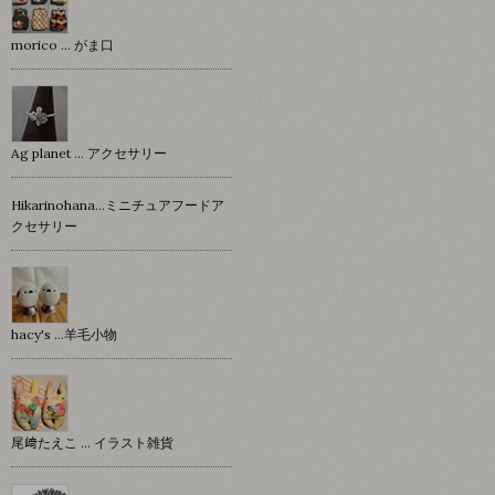
morico … がま口
Ag planet … アクセサリー
Hikarinohana…ミニチュアフードア
クセサリー
hacy's …羊毛小物
尾﨑たえこ … イラスト雑貨