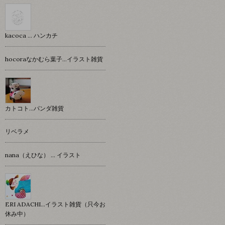
kacoca ... ハンカチ
hocoraなかむら葉子…イラスト雑貨
カトコト…パンダ雑貨
リベラメ
nana（えひな） … イラスト
ERI ADACHI...イラスト雑貨（只今お
休み中）