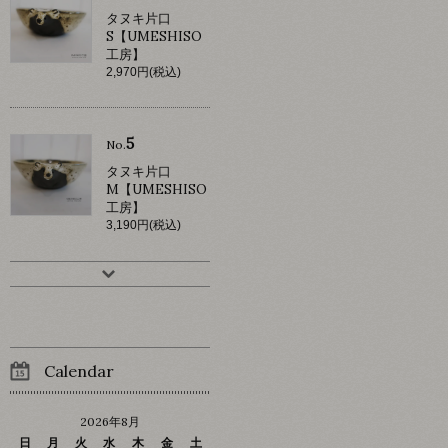
タヌキ片口
S【UMESHISO
工房】
2,970円(税込)
5
No.
タヌキ片口
M【UMESHISO
工房】
3,190円(税込)
Calendar
2026年8月
日
月
火
水
木
金
土