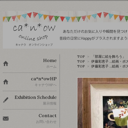
TOP
>
「部屋に絵を飾ろう」 
Home
TOP
>
伊藤彩恵子 …絵画・ポ
TOP
>
伊藤彩恵子 …絵画・ポ
ホーム
ca*n*owHP
キャナウHPへ
Exhibition Schedule
展示情報
Contact
お問い合わせ