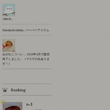
chitch…
HarukaYoshida…ペーパーアイテム
おがわこうへい … 2021年4月で販売
終了しました。（マステのみありま
す！）
Ranking
1
No.