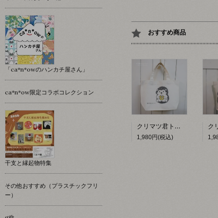
おすすめ商品
「ca*n*owのハンカチ屋さん」
ca*n*ow限定コラボコレクション
クリマツ君トートバッグ(ドーナツ)【イワモトシューヘー】
1,980円(税込)
1,
干支と縁起物特集
その他おすすめ（プラスチックフリ
ー）
gift