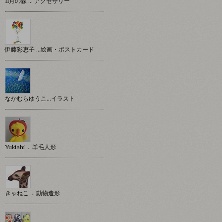
11月の森 … アクセサリー
伊藤彩恵子 …絵画・ポストカード
なかむらゆうこ…イラスト
Yukiahi … 羊毛人形
きゃねこ … 動物造形