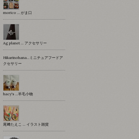
morico … がま口
Ag planet … アクセサリー
Hikarinohana…ミニチュアフードア
クセサリー
hacy's …羊毛小物
尾﨑たえこ … イラスト雑貨