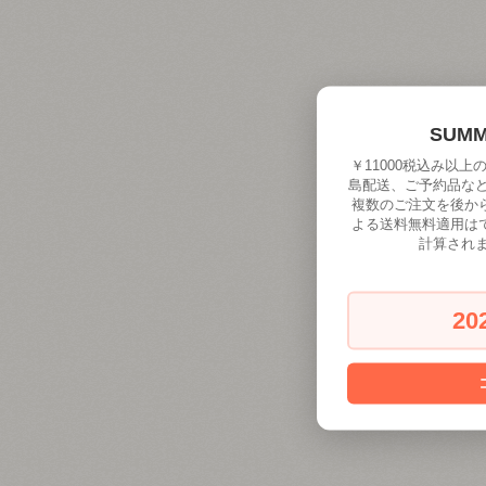
SUM
￥11000税込み以
島配送、ご予約品な
複数のご注文を後か
よる送料無料適用は
計算され
20