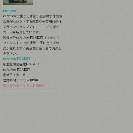
canaco
ca*n*owに集まる作家が生み出す作品や
店主がセレクトする雑貨や手芸用品のオ
ンラインショップです。 ここではほん
の一部を紹介しています。
阿佐ヶ谷ca*n*owFOREST（キャナウ
フォレスト）では 実際に手にとって作
品が見れます☆実店舗と合わせてお楽し
み下さい。
ca*n*owFOREST
杉並区阿佐谷北1-14-4 1F
ca*n*owFOREST
定休日：火・水
営業時間：11:30～18:00
展示を見るだけでもお気軽に！