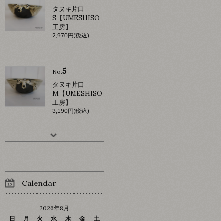
タヌキ片口
S【UMESHISO
工房】
2,970円(税込)
5
No.
タヌキ片口
M【UMESHISO
工房】
3,190円(税込)
Calendar
2026年8月
日
月
火
水
木
金
土