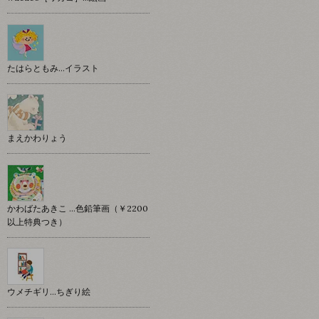
たはらともみ…イラスト
まえかわりょう
かわばたあきこ …色鉛筆画（￥2200
以上特典つき）
ウメチギリ…ちぎり絵