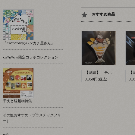
おすすめ商品
「ca*n*owのハンカチ屋さん」
ca*n*ow限定コラボコレクション
【刺繍】 チョコレートパフェ 【ポコルテポコチル】
3,850円(税込)
3,
干支と縁起物特集
その他おすすめ（プラスチックフリ
ー）
gift