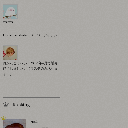
chitch…
HarukaYoshida…ペーパーアイテム
おがわこうへい … 2021年4月で販売
終了しました。（マステのみありま
す！）
Ranking
1
No.