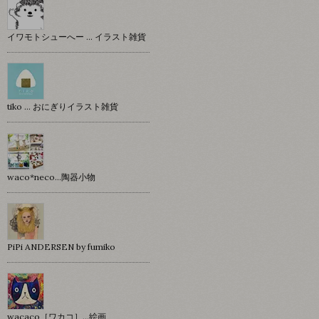
イワモトシューへー … イラスト雑貨
tiko … おにぎりイラスト雑貨
waco*neco...陶器小物
PiPi ANDERSEN by fumiko
wacaco［ワカコ］…絵画