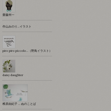
齋藤州一
作山みのり…イラスト
piro piro piccolo…（野鳥イラスト）
daisy daughter
椎原由紀子 ... ぬのことば