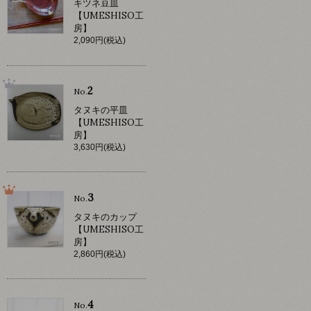
キツネ豆皿
【UMESHISO工
房】
2,090円(税込)
2
No.
タヌキの平皿
【UMESHISO工
房】
3,630円(税込)
3
No.
タヌキのカップ
【UMESHISO工
房】
2,860円(税込)
4
No.