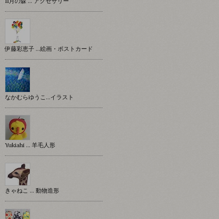
11月の森 … アクセサリー
伊藤彩恵子 …絵画・ポストカード
なかむらゆうこ…イラスト
Yukiahi … 羊毛人形
きゃねこ … 動物造形