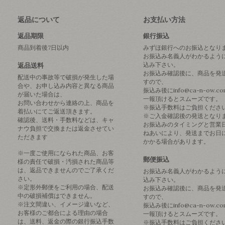
返品について
お支払い方法
返品期限
銀行振込
商品到着後7日以内
みずほ銀行へのお振込となり
お振込み名義人がわかるよう
込み下さい。
返品送料
お振込み確認後に、商品を発
配送中の事故等で破損が発生した場
すので、
合や、お申し込み内容と異なる商品
振込み後にinfo@ca-n-ow.c
が届いた場合は、
一報頂けるとスムーズです。
お問い合わせから連絡の上、商品を
※振込手数料はご負担くださ
着払いにてご返送頂きます。
※ご入金確認後の発送となり
確認後、送料・手数料などは、キャ
お振込みのタイミングと営業
ナウ負担で交換または返金させてい
ねあいにより、発送までお日
ただきます
かかる場合があります。
※一度ご使用になられた商品、お客
郵便振込
様の責任で破損・汚損された商品等
は、返品できませんのでご了承くだ
お振込み名義人がわかるよう
さい。
込み下さい。
※定形外郵便をご利用の場合、配送
お振込み確認後に、商品を発
中の破損補償はできません。
すので、
※注文間違い、イメージ違いなど、
振込み後にinfo@ca-n-ow.c
お客様のご都合による理由の場合
一報頂けるとスムーズです。
は、送料、返金の際の銀行振込手数
※振込手数料はご負担くださ