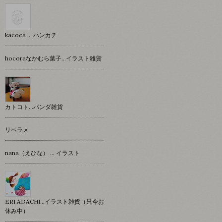
kacoca ... ハンカチ
hocoraなかむら葉子…イラスト雑貨
カトコト…パンダ雑貨
リベラメ
nana（えひな） … イラスト
ERI ADACHI...イラスト雑貨（只今お
休み中）