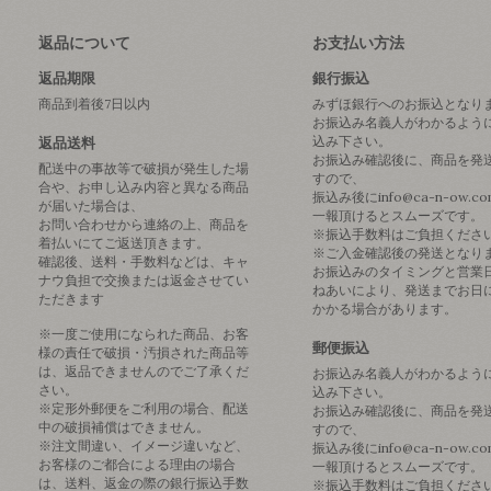
返品について
お支払い方法
返品期限
銀行振込
商品到着後7日以内
みずほ銀行へのお振込となり
お振込み名義人がわかるよう
込み下さい。
返品送料
お振込み確認後に、商品を発
配送中の事故等で破損が発生した場
すので、
合や、お申し込み内容と異なる商品
振込み後にinfo@ca-n-ow.c
が届いた場合は、
一報頂けるとスムーズです。
お問い合わせから連絡の上、商品を
※振込手数料はご負担くださ
着払いにてご返送頂きます。
※ご入金確認後の発送となり
確認後、送料・手数料などは、キャ
お振込みのタイミングと営業
ナウ負担で交換または返金させてい
ねあいにより、発送までお日
ただきます
かかる場合があります。
※一度ご使用になられた商品、お客
郵便振込
様の責任で破損・汚損された商品等
は、返品できませんのでご了承くだ
お振込み名義人がわかるよう
さい。
込み下さい。
※定形外郵便をご利用の場合、配送
お振込み確認後に、商品を発
中の破損補償はできません。
すので、
※注文間違い、イメージ違いなど、
振込み後にinfo@ca-n-ow.c
お客様のご都合による理由の場合
一報頂けるとスムーズです。
は、送料、返金の際の銀行振込手数
※振込手数料はご負担くださ