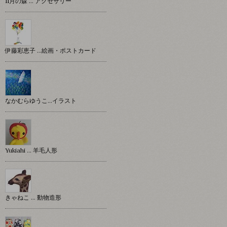
11月の森 … アクセサリー
伊藤彩恵子 …絵画・ポストカード
なかむらゆうこ…イラスト
Yukiahi … 羊毛人形
きゃねこ … 動物造形