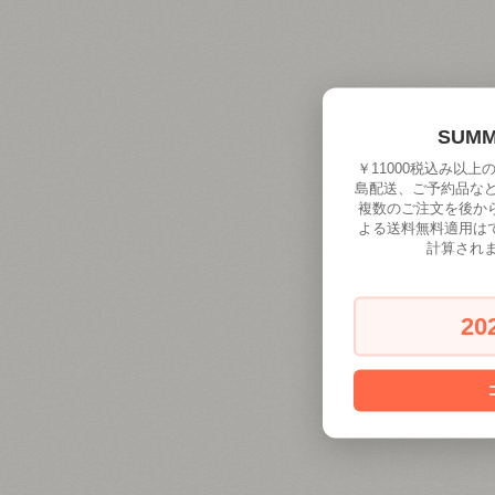
SUM
￥11000税込み以
島配送、ご予約品な
複数のご注文を後か
よる送料無料適用は
計算され
20