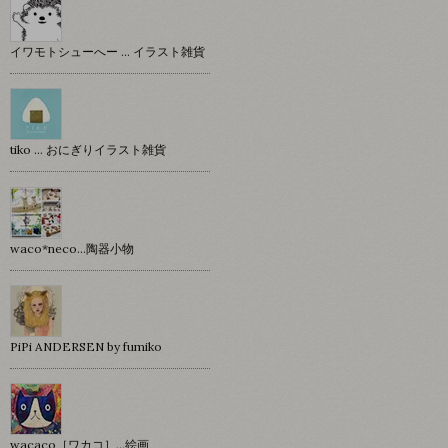
イワモトシューへー … イラスト雑貨
tiko … おにぎりイラスト雑貨
waco*neco...陶器小物
PiPi ANDERSEN by fumiko
wacaco［ワカコ］…絵画