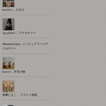
morico … がま口
Ag planet … アクセサリー
Hikarinohana…ミニチュアフードア
クセサリー
hacy's …羊毛小物
尾﨑たえこ … イラスト雑貨