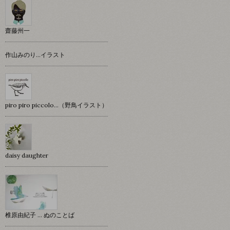
齋藤州一
作山みのり…イラスト
piro piro piccolo…（野鳥イラスト）
daisy daughter
椎原由紀子 ... ぬのことば