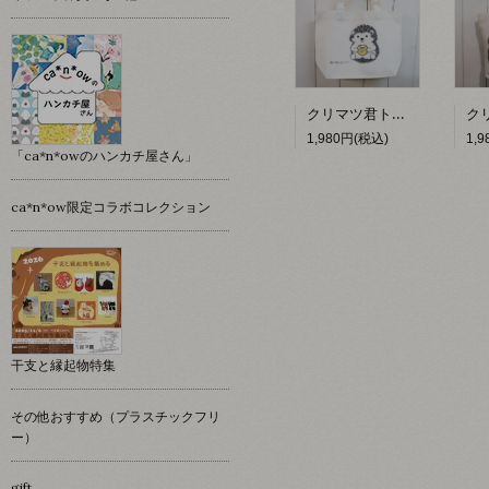
クリマツ君トートバッグ(ドーナツ)【イワモトシューヘー】
1,980円(税込)
1,
「ca*n*owのハンカチ屋さん」
ca*n*ow限定コラボコレクション
干支と縁起物特集
その他おすすめ（プラスチックフリ
ー）
gift