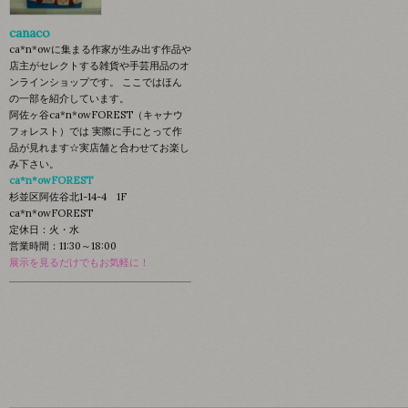
canaco
ca*n*owに集まる作家が生み出す作品や
店主がセレクトする雑貨や手芸用品のオ
ンラインショップです。 ここではほん
の一部を紹介しています。
阿佐ヶ谷ca*n*owFOREST（キャナウ
フォレスト）では 実際に手にとって作
品が見れます☆実店舗と合わせてお楽し
み下さい。
ca*n*owFOREST
杉並区阿佐谷北1-14-4 1F
ca*n*owFOREST
定休日：火・水
営業時間：11:30～18:00
展示を見るだけでもお気軽に！