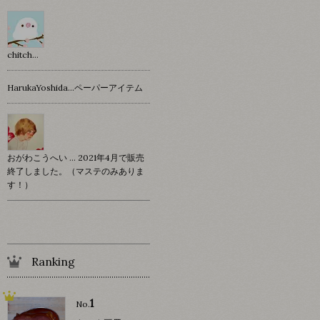
chitch…
HarukaYoshida…ペーパーアイテム
おがわこうへい … 2021年4月で販売
終了しました。（マステのみありま
す！）
Ranking
1
No.