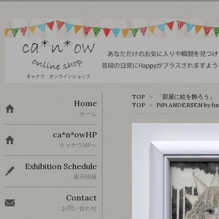
TOP
>
「部屋に絵を飾ろう」 
Home
TOP
>
PiPi ANDERSEN by fu
ホーム
ca*n*owHP
キャナウHPへ
Exhibition Schedule
展示情報
Contact
お問い合わせ