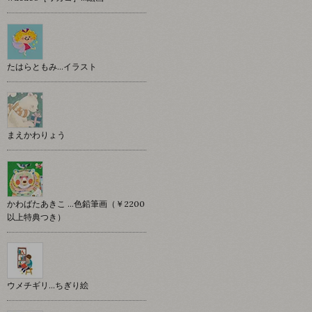
たはらともみ…イラスト
まえかわりょう
かわばたあきこ …色鉛筆画（￥2200
以上特典つき）
ウメチギリ…ちぎり絵