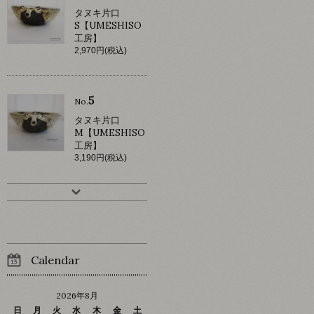
タヌキ片口
S【UMESHISO
工房】
2,970円(税込)
5
No.
タヌキ片口
M【UMESHISO
工房】
3,190円(税込)
Calendar
2026年8月
日
月
火
水
木
金
土