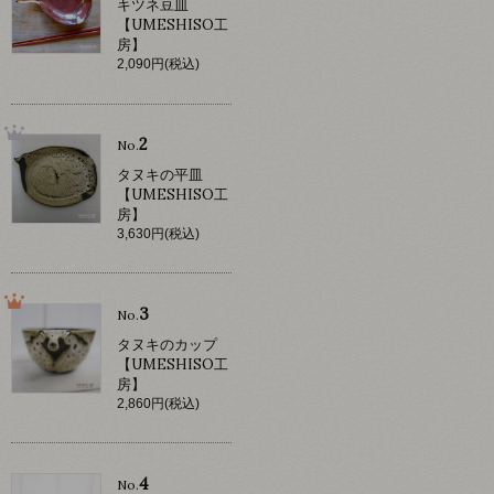
キツネ豆皿
【UMESHISO工
房】
2,090円(税込)
2
No.
タヌキの平皿
【UMESHISO工
房】
3,630円(税込)
3
No.
タヌキのカップ
【UMESHISO工
房】
2,860円(税込)
4
No.