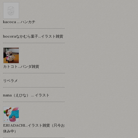
kacoca ... ハンカチ
hocoraなかむら葉子…イラスト雑貨
カトコト…パンダ雑貨
リベラメ
nana（えひな） … イラスト
ERI ADACHI...イラスト雑貨（只今お
休み中）