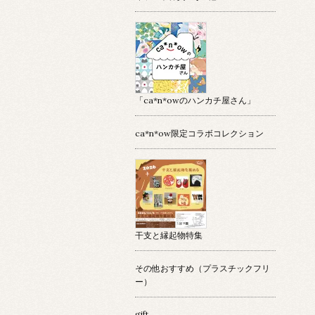
「ca*n*owのハンカチ屋さん」
ca*n*ow限定コラボコレクション
干支と縁起物特集
その他おすすめ（プラスチックフリ
ー）
gift