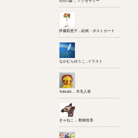
11月の森 … アクセサリー
伊藤彩恵子 …絵画・ポストカード
なかむらゆうこ…イラスト
Yukiahi … 羊毛人形
きゃねこ … 動物造形