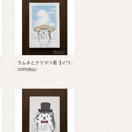
ワモトシューヘー】
ラムネとクリマツ君【イワモトシューヘー】
220円(税込)