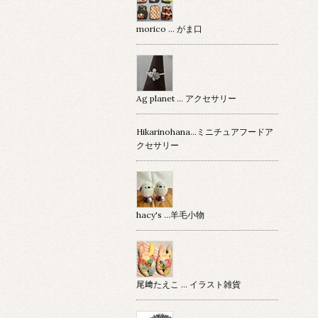
morico … がま口
Ag planet … アクセサリー
Hikarinohana…ミニチュアフードア
クセサリー
hacy's …羊毛小物
尾﨑たえこ … イラスト雑貨