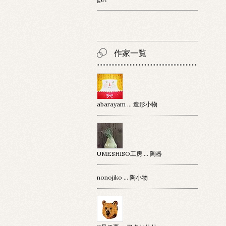
作家一覧
abarayam … 造形小物
UMESHISO工房 … 陶器
nonojiko ... 陶小物