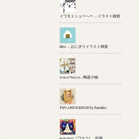
イワモトシューへー … イラスト雑貨
tiko … おにぎりイラスト雑貨
waco*neco...陶器小物
PiPi ANDERSEN by fumiko
wacaco［ワカコ］…絵画