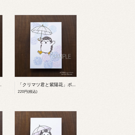
ド【イワモトシューヘー】
「クリマツ君と紫陽花」ポストカード【イワモトシューヘー】
220円(税込)