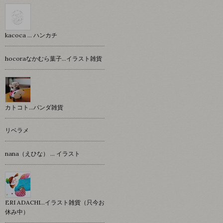
kacoca ... ハンカチ
hocoraなかむら葉子…イラスト雑貨
カトコト…パンダ雑貨
リベラメ
nana（えひな） … イラスト
ERI ADACHI...イラスト雑貨（只今お
休み中）