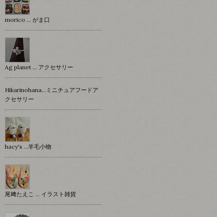
morico … がま口
Ag planet … アクセサリー
Hikarinohana…ミニチュアフードア
クセサリー
hacy's …羊毛小物
尾﨑たえこ … イラスト雑貨