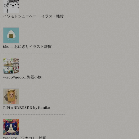
イワモトシューへー … イラスト雑貨
tiko … おにぎりイラスト雑貨
waco*neco...陶器小物
PiPi ANDERSEN by fumiko
wacaco［ワカコ］…絵画