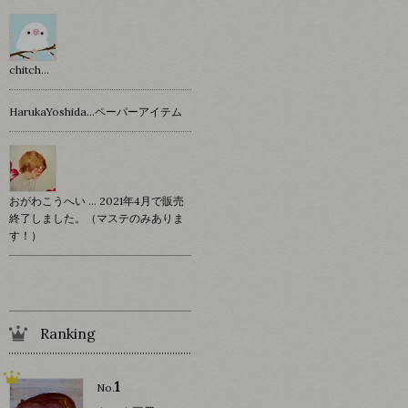
chitch…
HarukaYoshida…ペーパーアイテム
おがわこうへい … 2021年4月で販売
終了しました。（マステのみありま
す！）
Ranking
1
No.