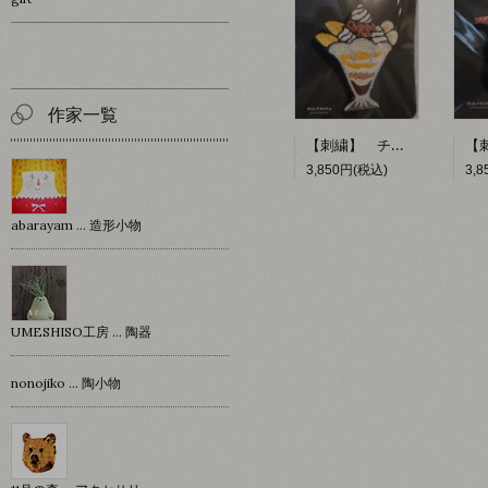
作家一覧
【刺繍】 チョコレートパフェ 【ポコルテポコチル】
3,850円(税込)
3,
abarayam … 造形小物
UMESHISO工房 … 陶器
nonojiko ... 陶小物