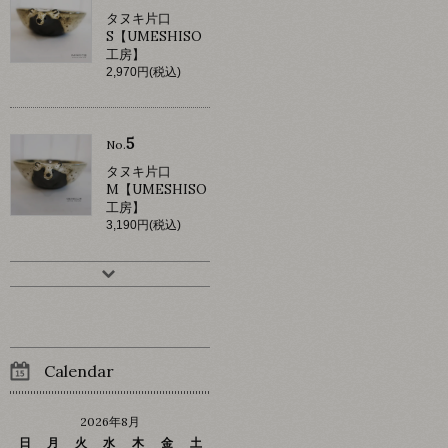
タヌキ片口
S【UMESHISO
工房】
2,970円(税込)
5
No.
タヌキ片口
M【UMESHISO
工房】
3,190円(税込)
Calendar
2026年8月
日
月
火
水
木
金
土