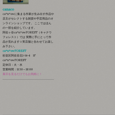
canaco
ca*n*owに集まる作家が生み出す作品や
店主がセレクトする雑貨や手芸用品のオ
ンラインショップです。 ここではほん
の一部を紹介しています。
阿佐ヶ谷ca*n*owFOREST（キャナウ
フォレスト）では 実際に手にとって作
品が見れます☆実店舗と合わせてお楽し
み下さい。
ca*n*owFOREST
杉並区阿佐谷北1-14-4 1F
ca*n*owFOREST
定休日：火・水
営業時間：11:30～18:00
展示を見るだけでもお気軽に！