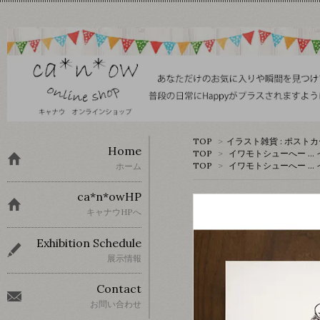
TOP
>
イラスト雑貨 : ポスト
Home
TOP
>
イワモトシューへー …
TOP
>
イワモトシューへー …
ホーム
ca*n*owHP
キャナウHPへ
Exhibition Schedule
展示情報
Contact
お問い合わせ