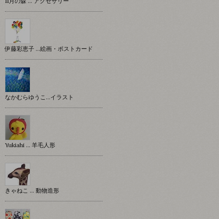
11月の森 … アクセサリー
伊藤彩恵子 …絵画・ポストカード
なかむらゆうこ…イラスト
Yukiahi … 羊毛人形
きゃねこ … 動物造形