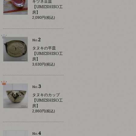
キツネ豆皿
【UMESHISO工
房】
2,090円(税込)
2
No.
タヌキの平皿
【UMESHISO工
房】
3,630円(税込)
3
No.
タヌキのカップ
【UMESHISO工
房】
2,860円(税込)
4
No.