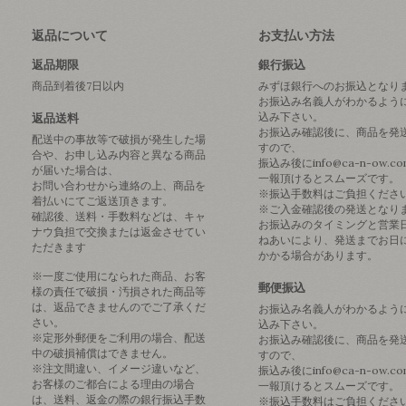
返品について
お支払い方法
返品期限
銀行振込
商品到着後7日以内
みずほ銀行へのお振込となり
お振込み名義人がわかるよう
込み下さい。
返品送料
お振込み確認後に、商品を発
配送中の事故等で破損が発生した場
すので、
合や、お申し込み内容と異なる商品
振込み後にinfo@ca-n-ow.c
が届いた場合は、
一報頂けるとスムーズです。
お問い合わせから連絡の上、商品を
※振込手数料はご負担くださ
着払いにてご返送頂きます。
※ご入金確認後の発送となり
確認後、送料・手数料などは、キャ
お振込みのタイミングと営業
ナウ負担で交換または返金させてい
ねあいにより、発送までお日
ただきます
かかる場合があります。
※一度ご使用になられた商品、お客
郵便振込
様の責任で破損・汚損された商品等
は、返品できませんのでご了承くだ
お振込み名義人がわかるよう
さい。
込み下さい。
※定形外郵便をご利用の場合、配送
お振込み確認後に、商品を発
中の破損補償はできません。
すので、
※注文間違い、イメージ違いなど、
振込み後にinfo@ca-n-ow.c
お客様のご都合による理由の場合
一報頂けるとスムーズです。
は、送料、返金の際の銀行振込手数
※振込手数料はご負担くださ