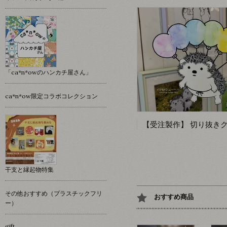
「ca*n*owのハンカチ屋さん」
ca*n*ow限定コラボコレクション
干支と縁起物特集
その他おすすめ（プラスチックフリ
おすすめ商品
ー）
gift