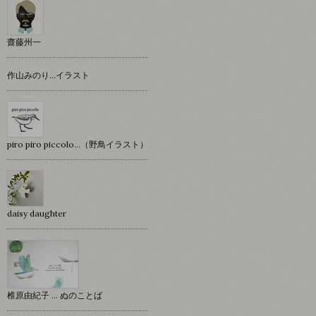
齋藤州一
作山みのり…イラスト
piro piro piccolo…（野鳥イラスト）
daisy daughter
椎原由紀子 ... ぬのことば