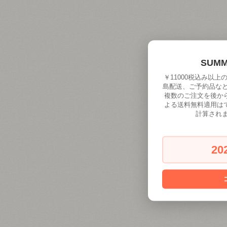
SUM
￥11000税込み以
島配送、ご予約品な
複数のご注文を後か
よる送料無料適用は
計算され
20