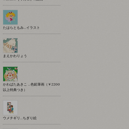
たはらともみ…イラスト
まえかわりょう
かわばたあきこ …色鉛筆画（￥2200
以上特典つき）
ウメチギリ…ちぎり絵