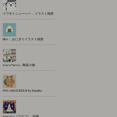
イワモトシューへー … イラスト雑貨
tiko … おにぎりイラスト雑貨
waco*neco...陶器小物
PiPi ANDERSEN by fumiko
wacaco［ワカコ］…絵画