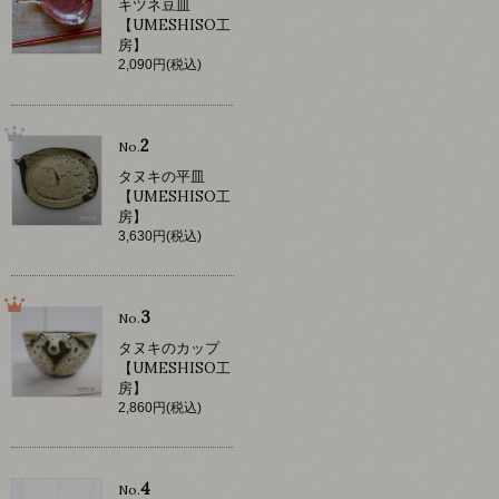
キツネ豆皿
【UMESHISO工
房】
2,090円(税込)
2
No.
タヌキの平皿
【UMESHISO工
房】
3,630円(税込)
3
No.
タヌキのカップ
【UMESHISO工
房】
2,860円(税込)
4
No.