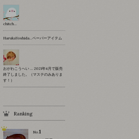
chitch…
HarukaYoshida…ペーパーアイテム
おがわこうへい … 2021年4月で販売
終了しました。（マステのみありま
す！）
Ranking
1
No.