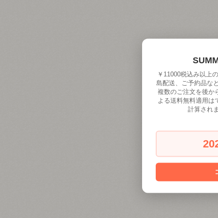
SUM
￥11000税込み以
島配送、ご予約品な
複数のご注文を後か
よる送料無料適用は
計算され
20