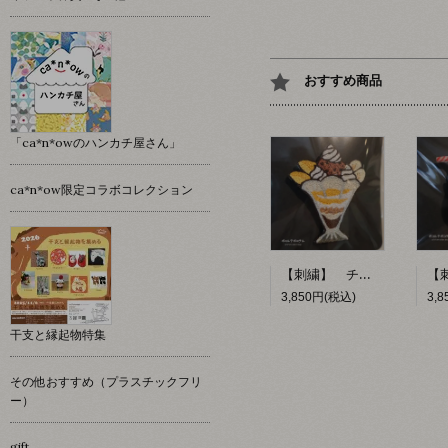
おすすめ商品
「ca*n*owのハンカチ屋さん」
ca*n*ow限定コラボコレクション
【刺繍】 チョコレートパフェ 【ポコルテポコチル】
3,850円(税込)
3,
干支と縁起物特集
その他おすすめ（プラスチックフリ
ー）
gift