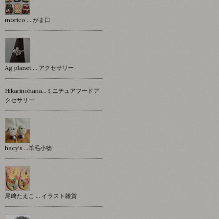
morico … がま口
Ag planet … アクセサリー
Hikarinohana…ミニチュアフードア
クセサリー
hacy's …羊毛小物
尾﨑たえこ … イラスト雑貨