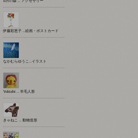
11月の森 … アクセサリー
伊藤彩恵子 …絵画・ポストカード
なかむらゆうこ…イラスト
Yukiahi … 羊毛人形
きゃねこ … 動物造形