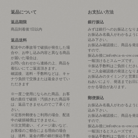
返品について
お支払い方法
返品期限
銀行振込
商品到着後7日以内
みずほ銀行へのお振込となり
お振込み名義人がわかるよう
込み下さい。
返品送料
お振込み確認後に、商品を発
配送中の事故等で破損が発生した場
すので、
合や、お申し込み内容と異なる商品
振込み後にinfo@ca-n-ow.c
が届いた場合は、
一報頂けるとスムーズです。
お問い合わせから連絡の上、商品を
※振込手数料はご負担くださ
着払いにてご返送頂きます。
※ご入金確認後の発送となり
確認後、送料・手数料などは、キャ
お振込みのタイミングと営業
ナウ負担で交換または返金させてい
ねあいにより、発送までお日
ただきます
かかる場合があります。
※一度ご使用になられた商品、お客
郵便振込
様の責任で破損・汚損された商品等
は、返品できませんのでご了承くだ
お振込み名義人がわかるよう
さい。
込み下さい。
※定形外郵便をご利用の場合、配送
お振込み確認後に、商品を発
中の破損補償はできません。
すので、
※注文間違い、イメージ違いなど、
振込み後にinfo@ca-n-ow.c
お客様のご都合による理由の場合
一報頂けるとスムーズです。
は、送料、返金の際の銀行振込手数
※振込手数料はご負担くださ