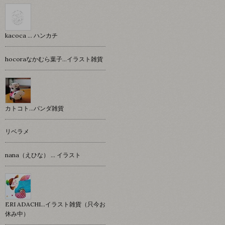
kacoca ... ハンカチ
hocoraなかむら葉子…イラスト雑貨
カトコト…パンダ雑貨
リベラメ
nana（えひな） … イラスト
ERI ADACHI...イラスト雑貨（只今お
休み中）