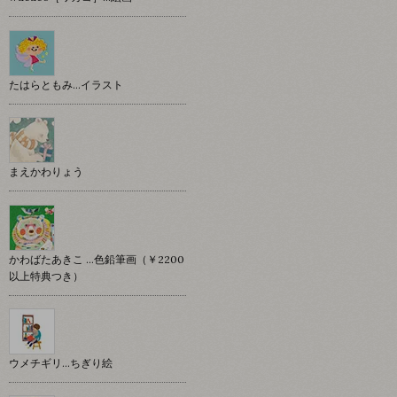
たはらともみ…イラスト
まえかわりょう
かわばたあきこ …色鉛筆画（￥2200
以上特典つき）
ウメチギリ…ちぎり絵