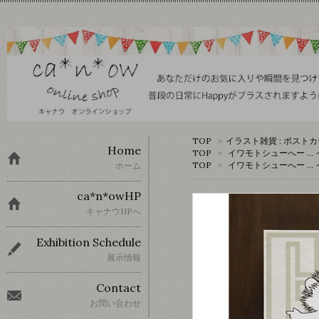
TOP
>
イラスト雑貨 : ポスト
Home
TOP
>
イワモトシューへー …
TOP
>
イワモトシューへー …
ホーム
ca*n*owHP
キャナウHPへ
Exhibition Schedule
展示情報
Contact
お問い合わせ