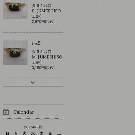
タヌキ片口
S【UMESHISO
工房】
2,970円(税込)
5
No.
タヌキ片口
M【UMESHISO
工房】
3,190円(税込)
Calendar
2026年8月
日
月
火
水
木
金
土