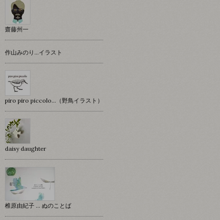
齋藤州一
作山みのり…イラスト
piro piro piccolo…（野鳥イラスト）
daisy daughter
椎原由紀子 ... ぬのことば