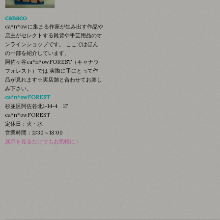
canaco
ca*n*owに集まる作家が生み出す作品や
店主がセレクトする雑貨や手芸用品のオ
ンラインショップです。 ここではほん
の一部を紹介しています。
阿佐ヶ谷ca*n*owFOREST（キャナウ
フォレスト）では 実際に手にとって作
品が見れます☆実店舗と合わせてお楽し
み下さい。
ca*n*owFOREST
杉並区阿佐谷北1-14-4 1F
ca*n*owFOREST
定休日：火・水
営業時間：11:30～18:00
展示を見るだけでもお気軽に！