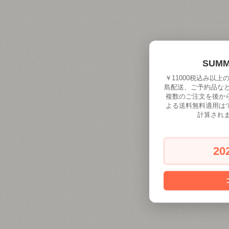
SUM
￥11000税込み以
島配送、ご予約品な
複数のご注文を後か
よる送料無料適用は
計算され
20