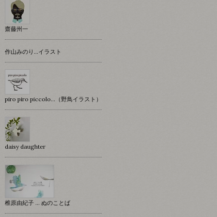
齋藤州一
作山みのり…イラスト
piro piro piccolo…（野鳥イラスト）
daisy daughter
椎原由紀子 ... ぬのことば