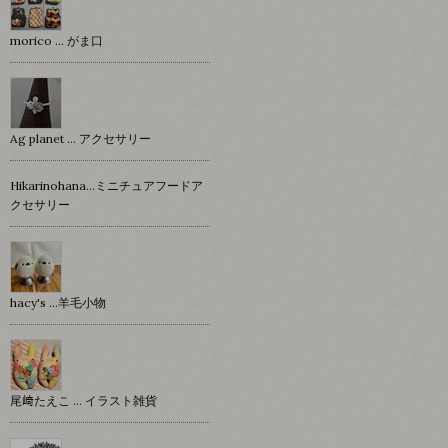
morico … がま口
Ag planet … アクセサリー
Hikarinohana…ミニチュアフードア
クセサリー
hacy's …羊毛小物
尾﨑たえこ … イラスト雑貨