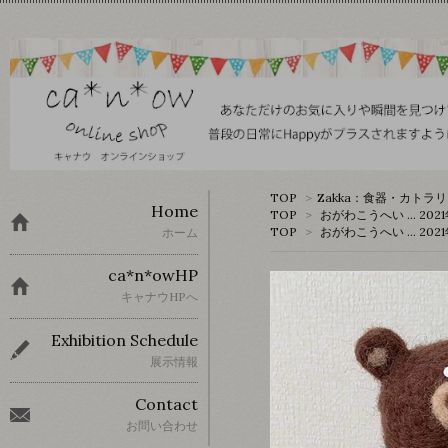
TOP
>
Zakka：食器・カトラ
Home
TOP
>
おがわこうへい … 2
TOP
>
おがわこうへい … 2
ホーム
ca*n*owHP
キャナウHPへ
Exhibition Schedule
展示情報
Contact
お問い合わせ