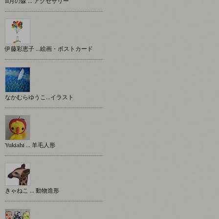
11月の森 … アクセサリー
伊藤彩恵子 …絵画・ポストカード
なかむらゆうこ…イラスト
Yukiahi … 羊毛人形
きゃねこ … 動物造形