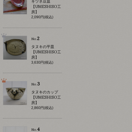
キツネ豆皿
【UMESHISO工
房】
2,090円(税込)
2
No.
タヌキの平皿
【UMESHISO工
房】
3,630円(税込)
3
No.
タヌキのカップ
【UMESHISO工
房】
2,860円(税込)
4
No.