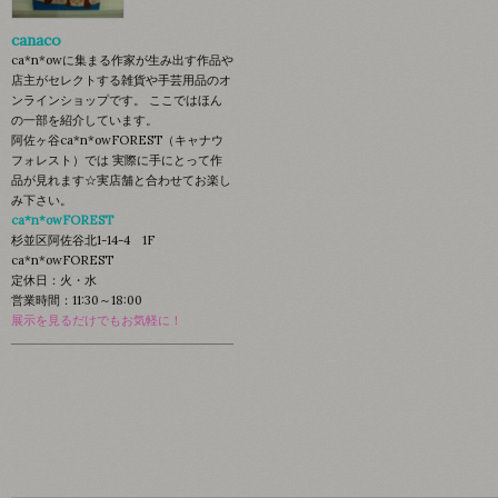
canaco
ca*n*owに集まる作家が生み出す作品や
店主がセレクトする雑貨や手芸用品のオ
ンラインショップです。 ここではほん
の一部を紹介しています。
阿佐ヶ谷ca*n*owFOREST（キャナウ
フォレスト）では 実際に手にとって作
品が見れます☆実店舗と合わせてお楽し
み下さい。
ca*n*owFOREST
杉並区阿佐谷北1-14-4 1F
ca*n*owFOREST
定休日：火・水
営業時間：11:30～18:00
展示を見るだけでもお気軽に！