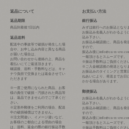
返品について
お支払い方法
返品期限
銀行振込
商品到着後7日以内
みずほ銀行へのお振込となり
お振込み名義人がわかるよう
込み下さい。
返品送料
お振込み確認後に、商品を発
配送中の事故等で破損が発生した場
すので、
合や、お申し込み内容と異なる商品
振込み後にinfo@ca-n-ow.c
が届いた場合は、
一報頂けるとスムーズです。
お問い合わせから連絡の上、商品を
※振込手数料はご負担くださ
着払いにてご返送頂きます。
※ご入金確認後の発送となり
確認後、送料・手数料などは、キャ
お振込みのタイミングと営業
ナウ負担で交換または返金させてい
ねあいにより、発送までお日
ただきます
かかる場合があります。
※一度ご使用になられた商品、お客
郵便振込
様の責任で破損・汚損された商品等
は、返品できませんのでご了承くだ
お振込み名義人がわかるよう
さい。
込み下さい。
※定形外郵便をご利用の場合、配送
お振込み確認後に、商品を発
中の破損補償はできません。
すので、
※注文間違い、イメージ違いなど、
振込み後にinfo@ca-n-ow.c
お客様のご都合による理由の場合
一報頂けるとスムーズです。
は、送料、返金の際の銀行振込手数
※振込手数料はご負担くださ