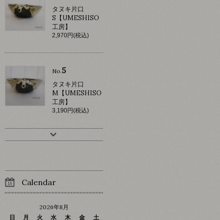
タヌキ片口
S【UMESHISO
工房】
2,970円(税込)
5
No.
タヌキ片口
M【UMESHISO
工房】
3,190円(税込)
Calendar
2026年8月
日
月
火
水
木
金
土