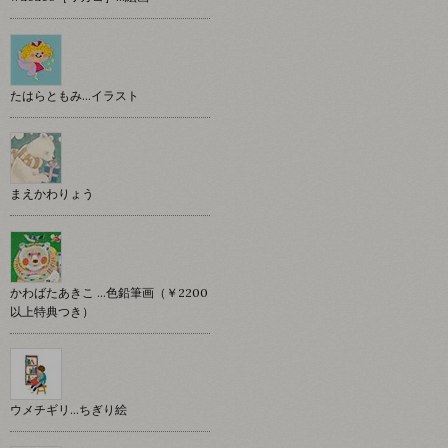
たはらともみ…イラスト
まえかわりょう
かわばたあきこ …色鉛筆画（￥2200
以上特典つき）
ウメチギリ…ちぎり絵