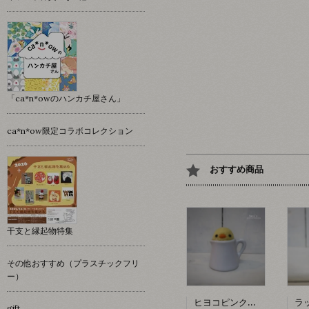
「ca*n*owのハンカチ屋さん」
ca*n*ow限定コラボコレクション
おすすめ商品
干支と縁起物特集
その他おすすめ（プラスチックフリ
ー）
ヒヨコピンクッション 【hacy's】
gift