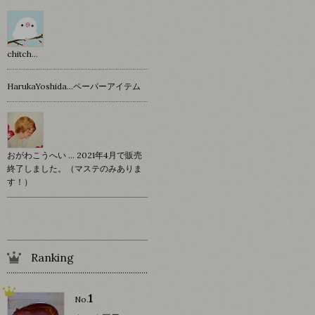
chitch…
HarukaYoshida…ペーパーアイテム
おがわこうへい … 2021年4月で販売
終了しました。（マステのみありま
す！）
Ranking
1
No.