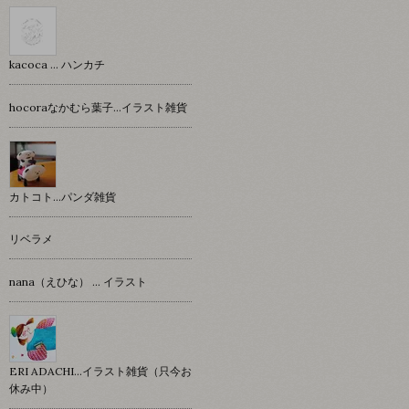
kacoca ... ハンカチ
hocoraなかむら葉子…イラスト雑貨
カトコト…パンダ雑貨
リベラメ
nana（えひな） … イラスト
ERI ADACHI...イラスト雑貨（只今お
休み中）