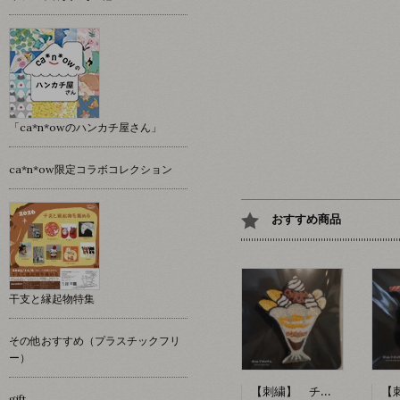
「ca*n*owのハンカチ屋さん」
ca*n*ow限定コラボコレクション
おすすめ商品
干支と縁起物特集
その他おすすめ（プラスチックフリ
ー）
【刺繍】 チョコレートパフェ 【ポコルテポコチル】
gift