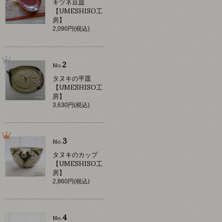
キツネ豆皿
【UMESHISO工
房】
2,090円(税込)
2
No.
タヌキの平皿
【UMESHISO工
房】
3,630円(税込)
3
No.
タヌキのカップ
【UMESHISO工
房】
2,860円(税込)
4
No.