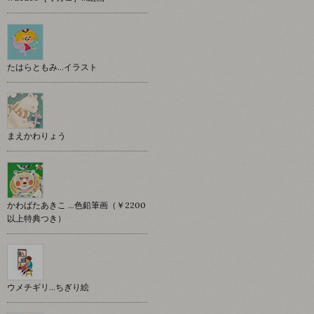
たはらともみ…イラスト
まえかわりょう
かわばたあきこ …色鉛筆画（￥2200
以上特典つき）
ウメチギリ…ちぎり絵