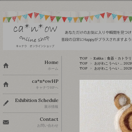
TOP
>
Zakka：食器・カトラ
Home
TOP
>
おがわこうへい … 2
TOP
>
おがわこうへい … 2
ホーム
ca*n*owHP
キャナウHPへ
Exhibition Schedule
展示情報
Contact
お問い合わせ