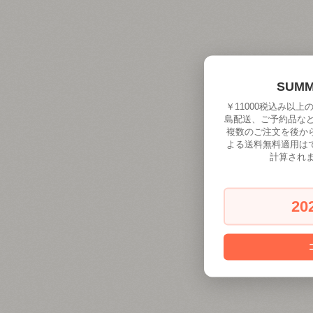
SUM
￥11000税込み以
島配送、ご予約品な
複数のご注文を後か
よる送料無料適用は
計算され
20