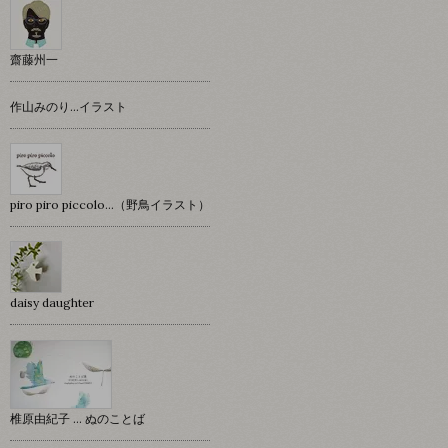
齋藤州一
作山みのり…イラスト
piro piro piccolo…（野鳥イラスト）
daisy daughter
椎原由紀子 ... ぬのことば