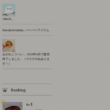
chitch…
HarukaYoshida…ペーパーアイテム
おがわこうへい … 2021年4月で販売
終了しました。（マステのみありま
す！）
Ranking
1
No.