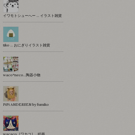
イワモトシューへー … イラスト雑貨
tiko … おにぎりイラスト雑貨
waco*neco...陶器小物
PiPi ANDERSEN by fumiko
wacaco［ワカコ］…絵画