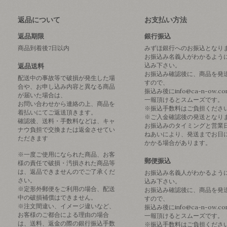
返品について
お支払い方法
返品期限
銀行振込
商品到着後7日以内
みずほ銀行へのお振込となり
お振込み名義人がわかるよう
込み下さい。
返品送料
お振込み確認後に、商品を発
配送中の事故等で破損が発生した場
すので、
合や、お申し込み内容と異なる商品
振込み後にinfo@ca-n-ow.c
が届いた場合は、
一報頂けるとスムーズです。
お問い合わせから連絡の上、商品を
※振込手数料はご負担くださ
着払いにてご返送頂きます。
※ご入金確認後の発送となり
確認後、送料・手数料などは、キャ
お振込みのタイミングと営業
ナウ負担で交換または返金させてい
ねあいにより、発送までお日
ただきます
かかる場合があります。
※一度ご使用になられた商品、お客
郵便振込
様の責任で破損・汚損された商品等
は、返品できませんのでご了承くだ
お振込み名義人がわかるよう
さい。
込み下さい。
※定形外郵便をご利用の場合、配送
お振込み確認後に、商品を発
中の破損補償はできません。
すので、
※注文間違い、イメージ違いなど、
振込み後にinfo@ca-n-ow.c
お客様のご都合による理由の場合
一報頂けるとスムーズです。
は、送料、返金の際の銀行振込手数
※振込手数料はご負担くださ