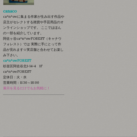
canaco
ca*n*owに集まる作家が生み出す作品や
店主がセレクトする雑貨や手芸用品のオ
ンラインショップです。 ここではほん
の一部を紹介しています。
阿佐ヶ谷ca*n*owFOREST（キャナウ
フォレスト）では 実際に手にとって作
品が見れます☆実店舗と合わせてお楽し
み下さい。
ca*n*owFOREST
杉並区阿佐谷北1-14-4 1F
ca*n*owFOREST
定休日：火・水
営業時間：11:30～18:00
展示を見るだけでもお気軽に！