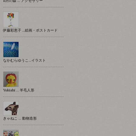
11月の森 … アクセサリー
伊藤彩恵子 …絵画・ポストカード
なかむらゆうこ…イラスト
Yukiahi … 羊毛人形
きゃねこ … 動物造形