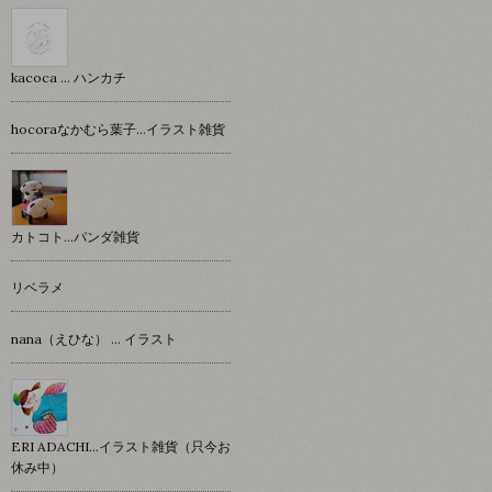
kacoca ... ハンカチ
hocoraなかむら葉子…イラスト雑貨
カトコト…パンダ雑貨
リベラメ
nana（えひな） … イラスト
ERI ADACHI...イラスト雑貨（只今お
休み中）