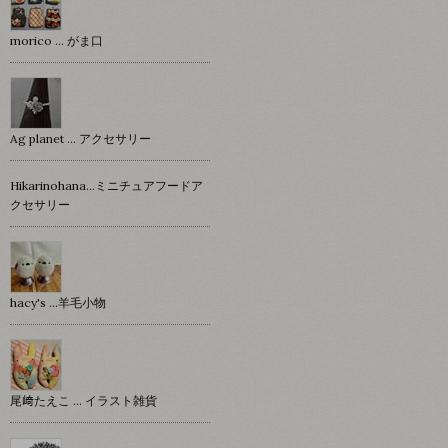
morico … がま口
Ag planet … アクセサリー
Hikarinohana…ミニチュアフードア
クセサリー
hacy's …羊毛小物
尾﨑たえこ … イラスト雑貨