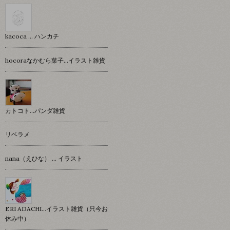
kacoca ... ハンカチ
hocoraなかむら葉子…イラスト雑貨
カトコト…パンダ雑貨
リベラメ
nana（えひな） … イラスト
ERI ADACHI...イラスト雑貨（只今お
休み中）