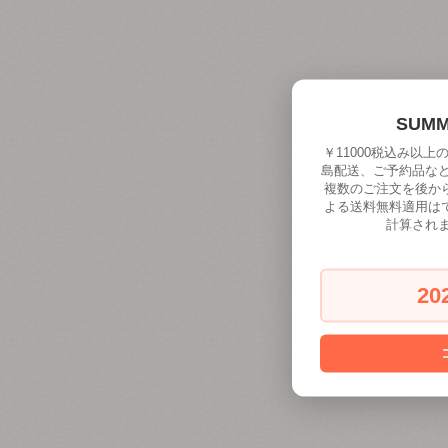
SUM
￥11000税込み以
島配送、ご予約品な
複数のご注文を後か
よる送料無料適用は
計算され
20