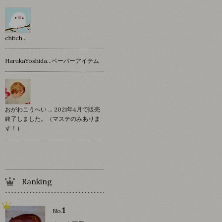
chitch…
HarukaYoshida…ペーパーアイテム
おがわこうへい … 2021年4月で販売
終了しました。（マステのみありま
す！）
Ranking
1
No.