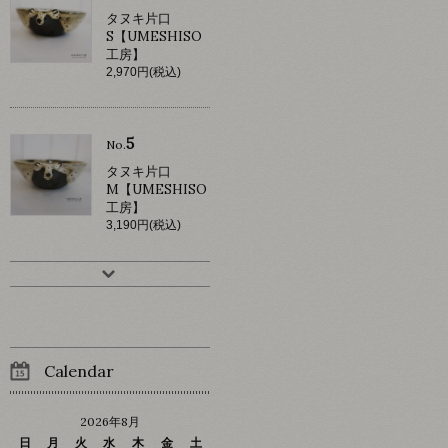
タヌキ片口
S【UMESHISO
工房】
2,970円(税込)
5
No.
タヌキ片口
M【UMESHISO
工房】
3,190円(税込)
Calendar
2026年8月
日
月
火
水
木
金
土