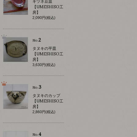
キツネ豆皿
【UMESHISO工
房】
2,090円(税込)
2
No.
タヌキの平皿
【UMESHISO工
房】
3,630円(税込)
3
No.
タヌキのカップ
【UMESHISO工
房】
2,860円(税込)
4
No.