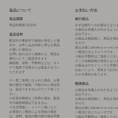
返品について
お支払い方法
返品期限
銀行振込
商品到着後7日以内
みずほ銀行へのお振込となり
お振込み名義人がわかるよう
込み下さい。
返品送料
お振込み確認後に、商品を発
配送中の事故等で破損が発生した場
すので、
合や、お申し込み内容と異なる商品
振込み後にinfo@ca-n-ow.c
が届いた場合は、
一報頂けるとスムーズです。
お問い合わせから連絡の上、商品を
※振込手数料はご負担くださ
着払いにてご返送頂きます。
※ご入金確認後の発送となり
確認後、送料・手数料などは、キャ
お振込みのタイミングと営業
ナウ負担で交換または返金させてい
ねあいにより、発送までお日
ただきます
かかる場合があります。
※一度ご使用になられた商品、お客
郵便振込
様の責任で破損・汚損された商品等
は、返品できませんのでご了承くだ
お振込み名義人がわかるよう
さい。
込み下さい。
※定形外郵便をご利用の場合、配送
お振込み確認後に、商品を発
中の破損補償はできません。
すので、
※注文間違い、イメージ違いなど、
振込み後にinfo@ca-n-ow.c
お客様のご都合による理由の場合
一報頂けるとスムーズです。
は、送料、返金の際の銀行振込手数
※振込手数料はご負担くださ