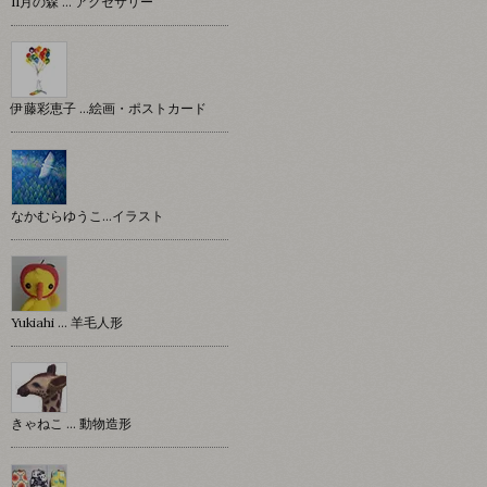
11月の森 … アクセサリー
伊藤彩恵子 …絵画・ポストカード
なかむらゆうこ…イラスト
Yukiahi … 羊毛人形
きゃねこ … 動物造形