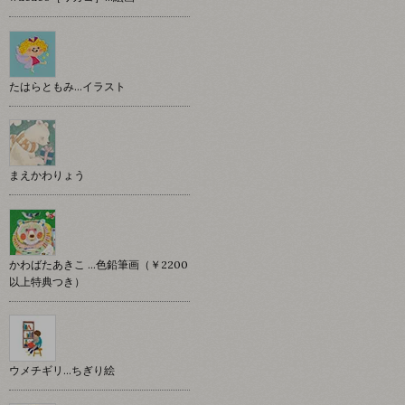
たはらともみ…イラスト
まえかわりょう
かわばたあきこ …色鉛筆画（￥2200
以上特典つき）
ウメチギリ…ちぎり絵