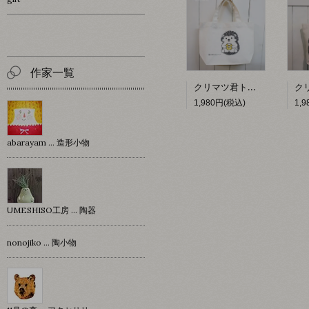
作家一覧
クリマツ君トートバッグ(ドーナツ)【イワモトシューヘー】
1,980円(税込)
1,
abarayam … 造形小物
UMESHISO工房 … 陶器
nonojiko ... 陶小物