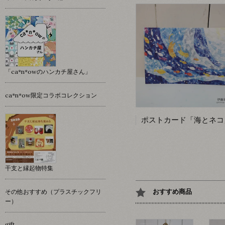
「ca*n*owのハンカチ屋さん」
ca*n*ow限定コラボコレクション
干支と縁起物特集
おすすめ商品
その他おすすめ（プラスチックフリ
ー）
gift