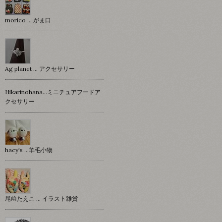
morico … がま口
Ag planet … アクセサリー
Hikarinohana…ミニチュアフードア
クセサリー
hacy's …羊毛小物
尾﨑たえこ … イラスト雑貨