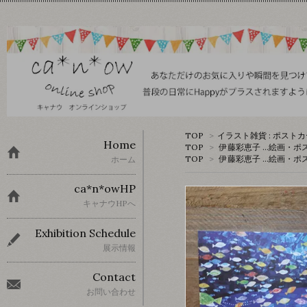
TOP
>
イラスト雑貨 : ポスト
Home
TOP
>
伊藤彩恵子 …絵画・ポ
TOP
>
伊藤彩恵子 …絵画・ポ
ホーム
ca*n*owHP
キャナウHPへ
Exhibition Schedule
展示情報
Contact
お問い合わせ