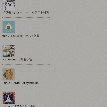
イワモトシューへー … イラスト雑貨
tiko … おにぎりイラスト雑貨
waco*neco...陶器小物
PiPi ANDERSEN by fumiko
wacaco［ワカコ］…絵画