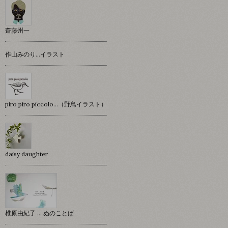
齋藤州一
作山みのり…イラスト
piro piro piccolo…（野鳥イラスト）
daisy daughter
椎原由紀子 ... ぬのことば