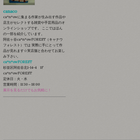
canaco
ca*n*owに集まる作家が生み出す作品や
店主がセレクトする雑貨や手芸用品のオ
ンラインショップです。 ここではほん
の一部を紹介しています。
阿佐ヶ谷ca*n*owFOREST（キャナウ
フォレスト）では 実際に手にとって作
品が見れます☆実店舗と合わせてお楽し
み下さい。
ca*n*owFOREST
杉並区阿佐谷北1-14-4 1F
ca*n*owFOREST
定休日：火・水
営業時間：11:30～18:00
展示を見るだけでもお気軽に！