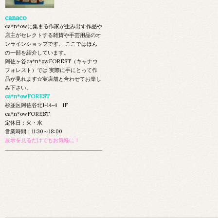
canaco
ca*n*owに集まる作家が生み出す作品や
店主がセレクトする雑貨や手芸用品のオ
ンラインショップです。 ここではほん
の一部を紹介しています。
阿佐ヶ谷ca*n*owFOREST（キャナウ
フォレスト）では 実際に手にとって作
品が見れます☆実店舗と合わせてお楽し
み下さい。
ca*n*owFOREST
杉並区阿佐谷北1-14-4 1F
ca*n*owFOREST
定休日：火・水
営業時間：11:30～18:00
展示を見るだけでもお気軽に！