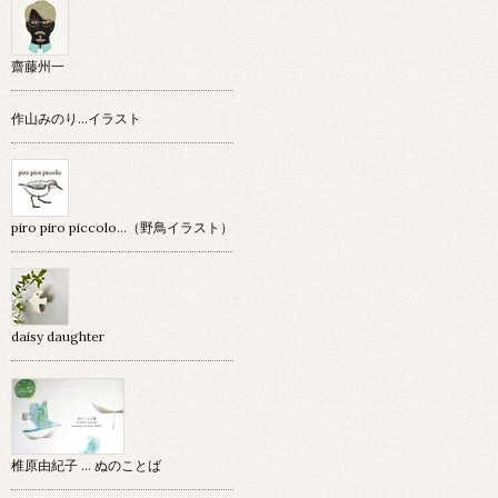
齋藤州一
作山みのり…イラスト
piro piro piccolo…（野鳥イラスト）
daisy daughter
椎原由紀子 ... ぬのことば