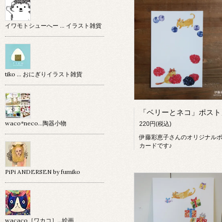
イワモトシューへー … イラスト雑貨
tiko … おにぎりイラスト雑貨
waco*neco...陶器小物
220円(税込)
伊藤彩恵子さんのオリジナル
カードです♪
PiPi ANDERSEN by fumiko
wacaco［ワカコ］…絵画