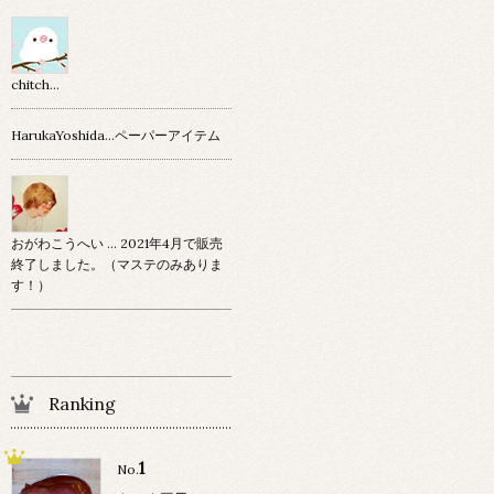
chitch…
HarukaYoshida…ペーパーアイテム
おがわこうへい … 2021年4月で販売
終了しました。（マステのみありま
す！）
Ranking
1
No.