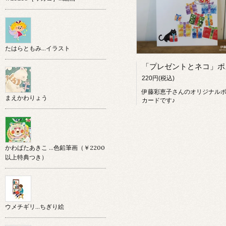
たはらともみ…イラスト
220円(税込)
伊藤彩恵子さんのオリジナル
まえかわりょう
カードです♪
かわばたあきこ …色鉛筆画（￥2200
以上特典つき）
ウメチギリ…ちぎり絵