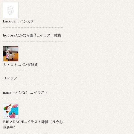
kacoca ... ハンカチ
hocoraなかむら葉子…イラスト雑貨
カトコト…パンダ雑貨
リベラメ
nana（えひな） … イラスト
ERI ADACHI...イラスト雑貨（只今お
休み中）