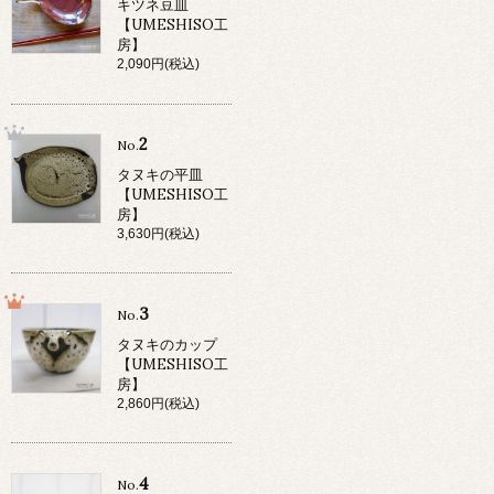
キツネ豆皿
【UMESHISO工
房】
2,090円(税込)
2
No.
タヌキの平皿
【UMESHISO工
房】
3,630円(税込)
3
No.
タヌキのカップ
【UMESHISO工
房】
2,860円(税込)
4
No.