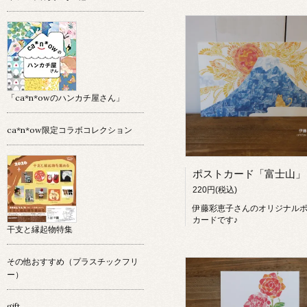
「ca*n*owのハンカチ屋さん」
ca*n*ow限定コラボコレクション
220円(税込)
伊藤彩恵子さんのオリジナル
カードです♪
干支と縁起物特集
その他おすすめ（プラスチックフリ
ー）
gift