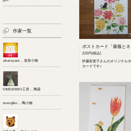
作家一覧
220円(税込)
abarayam … 造形小物
伊藤彩恵子さんのオリジナル
カードです♪
UMESHISO工房 … 陶器
nonojiko ... 陶小物