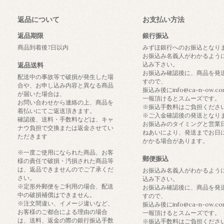
返品について
お支払い方法
返品期限
銀行振込
商品到着後7日以内
みずほ銀行へのお振込となり
お振込み名義人がわかるよう
込み下さい。
返品送料
お振込み確認後に、商品を発
配送中の事故等で破損が発生した場
すので、
合や、お申し込み内容と異なる商品
振込み後にinfo@ca-n-ow.c
が届いた場合は、
一報頂けるとスムーズです。
お問い合わせから連絡の上、商品を
※振込手数料はご負担くださ
着払いにてご返送頂きます。
※ご入金確認後の発送となり
確認後、送料・手数料などは、キャ
お振込みのタイミングと営業
ナウ負担で交換または返金させてい
ねあいにより、発送までお日
ただきます
かかる場合があります。
※一度ご使用になられた商品、お客
郵便振込
様の責任で破損・汚損された商品等
は、返品できませんのでご了承くだ
お振込み名義人がわかるよう
さい。
込み下さい。
※定形外郵便をご利用の場合、配送
お振込み確認後に、商品を発
中の破損補償はできません。
すので、
※注文間違い、イメージ違いなど、
振込み後にinfo@ca-n-ow.c
お客様のご都合による理由の場合
一報頂けるとスムーズです。
は、送料、返金の際の銀行振込手数
※振込手数料はご負担くださ