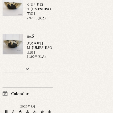
タヌキ片口
S【UMESHISO
工房】
2,970円(税込)
5
No.
タヌキ片口
M【UMESHISO
工房】
3,190円(税込)
Calendar
2026年8月
日
月
火
水
木
金
土