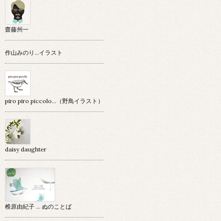
齋藤州一
作山みのり…イラスト
piro piro piccolo…（野鳥イラスト）
daisy daughter
椎原由紀子 ... ぬのことば