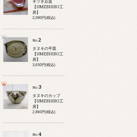
キツネ豆皿
【UMESHISO工
房】
2,090円(税込)
2
No.
タヌキの平皿
【UMESHISO工
房】
3,630円(税込)
3
No.
タヌキのカップ
【UMESHISO工
房】
2,860円(税込)
4
No.