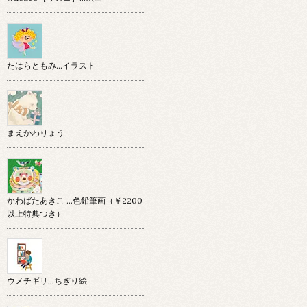
たはらともみ…イラスト
まえかわりょう
かわばたあきこ …色鉛筆画（￥2200
以上特典つき）
ウメチギリ…ちぎり絵