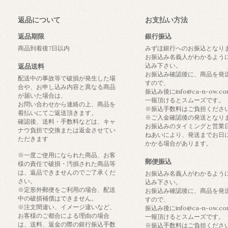
返品について
お支払い方法
返品期限
銀行振込
商品到着後7日以内
みずほ銀行へのお振込となり
お振込み名義人がわかるよう
込み下さい。
返品送料
お振込み確認後に、商品を発
配送中の事故等で破損が発生した場
すので、
合や、お申し込み内容と異なる商品
振込み後にinfo@ca-n-ow.c
が届いた場合は、
一報頂けるとスムーズです。
お問い合わせから連絡の上、商品を
※振込手数料はご負担くださ
着払いにてご返送頂きます。
※ご入金確認後の発送となり
確認後、送料・手数料などは、キャ
お振込みのタイミングと営業
ナウ負担で交換または返金させてい
ねあいにより、発送までお日
ただきます
かかる場合があります。
※一度ご使用になられた商品、お客
郵便振込
様の責任で破損・汚損された商品等
は、返品できませんのでご了承くだ
お振込み名義人がわかるよう
さい。
込み下さい。
※定形外郵便をご利用の場合、配送
お振込み確認後に、商品を発
中の破損補償はできません。
すので、
※注文間違い、イメージ違いなど、
振込み後にinfo@ca-n-ow.c
お客様のご都合による理由の場合
一報頂けるとスムーズです。
は、送料、返金の際の銀行振込手数
※振込手数料はご負担くださ