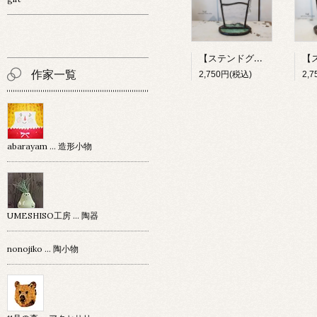
【ステンドグラス】 お冷 【kai】
作家一覧
2,750円(税込)
2,
abarayam … 造形小物
UMESHISO工房 … 陶器
nonojiko ... 陶小物