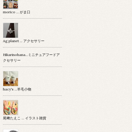
morico … がま口
Ag planet … アクセサリー
Hikarinohana…ミニチュアフードア
クセサリー
hacy's …羊毛小物
尾﨑たえこ … イラスト雑貨