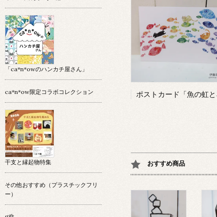
「ca*n*owのハンカチ屋さん」
ca*n*ow限定コラボコレクション
干支と縁起物特集
おすすめ商品
その他おすすめ（プラスチックフリ
ー）
gift