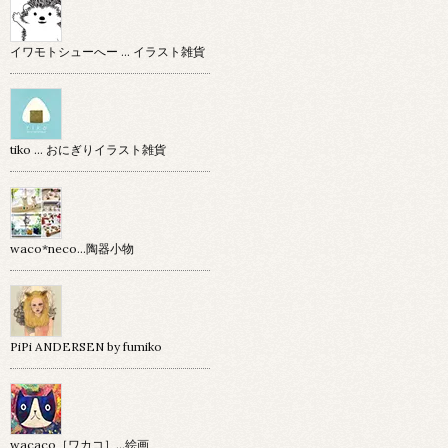
イワモトシューへー … イラスト雑貨
tiko … おにぎりイラスト雑貨
waco*neco...陶器小物
PiPi ANDERSEN by fumiko
wacaco［ワカコ］…絵画