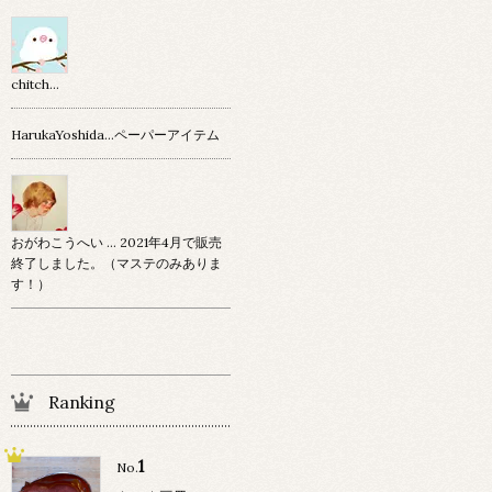
chitch…
HarukaYoshida…ペーパーアイテム
おがわこうへい … 2021年4月で販売
終了しました。（マステのみありま
す！）
Ranking
1
No.