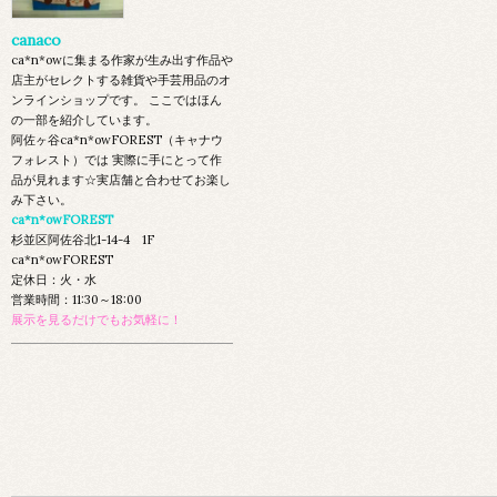
canaco
ca*n*owに集まる作家が生み出す作品や
店主がセレクトする雑貨や手芸用品のオ
ンラインショップです。 ここではほん
の一部を紹介しています。
阿佐ヶ谷ca*n*owFOREST（キャナウ
フォレスト）では 実際に手にとって作
品が見れます☆実店舗と合わせてお楽し
み下さい。
ca*n*owFOREST
杉並区阿佐谷北1-14-4 1F
ca*n*owFOREST
定休日：火・水
営業時間：11:30～18:00
展示を見るだけでもお気軽に！