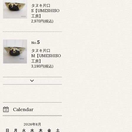
タヌキ片口
S【UMESHISO
工房】
2,970円(税込)
5
No.
タヌキ片口
M【UMESHISO
工房】
3,190円(税込)
Calendar
2026年8月
日
月
火
水
木
金
土