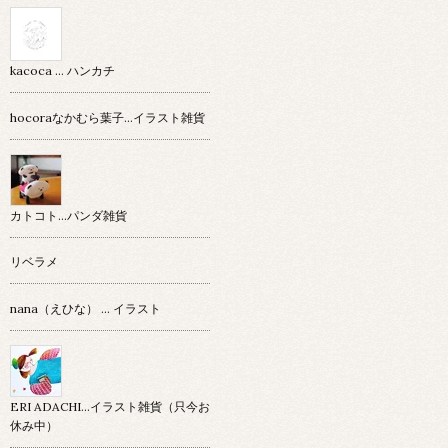
kacoca ... ハンカチ
hocoraなかむら葉子…イラスト雑貨
カトコト…パンダ雑貨
リベラメ
nana（えひな） … イラスト
ERI ADACHI...イラスト雑貨（只今お
休み中）