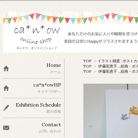
TOP
>
イラスト雑貨 : ポスト
Home
TOP
>
伊藤彩恵子 …絵画・ポ
TOP
>
伊藤彩恵子 …絵画・ポ
ホーム
ca*n*owHP
キャナウHPへ
Exhibition Schedule
展示情報
Contact
お問い合わせ