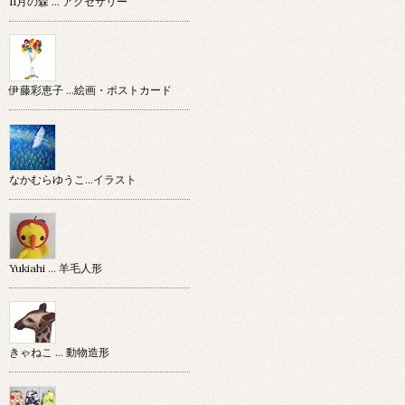
11月の森 … アクセサリー
伊藤彩恵子 …絵画・ポストカード
なかむらゆうこ…イラスト
Yukiahi … 羊毛人形
きゃねこ … 動物造形