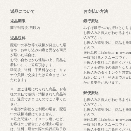
返品について
お支払い方法
返品期限
銀行振込
商品到着後7日以内
みずほ銀行へのお振込となり
お振込み名義人がわかるよう
込み下さい。
返品送料
お振込み確認後に、商品を発
配送中の事故等で破損が発生した場
すので、
合や、お申し込み内容と異なる商品
振込み後にinfo@ca-n-ow.c
が届いた場合は、
一報頂けるとスムーズです。
お問い合わせから連絡の上、商品を
※振込手数料はご負担くださ
着払いにてご返送頂きます。
※ご入金確認後の発送となり
確認後、送料・手数料などは、キャ
お振込みのタイミングと営業
ナウ負担で交換または返金させてい
ねあいにより、発送までお日
ただきます
かかる場合があります。
※一度ご使用になられた商品、お客
郵便振込
様の責任で破損・汚損された商品等
は、返品できませんのでご了承くだ
お振込み名義人がわかるよう
さい。
込み下さい。
※定形外郵便をご利用の場合、配送
お振込み確認後に、商品を発
中の破損補償はできません。
すので、
※注文間違い、イメージ違いなど、
振込み後にinfo@ca-n-ow.c
お客様のご都合による理由の場合
一報頂けるとスムーズです。
は、送料、返金の際の銀行振込手数
※振込手数料はご負担くださ