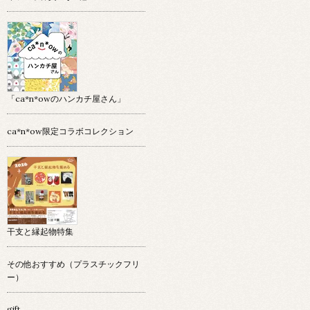
「ca*n*owのハンカチ屋さん」
ca*n*ow限定コラボコレクション
干支と縁起物特集
その他おすすめ（プラスチックフリ
ー）
gift