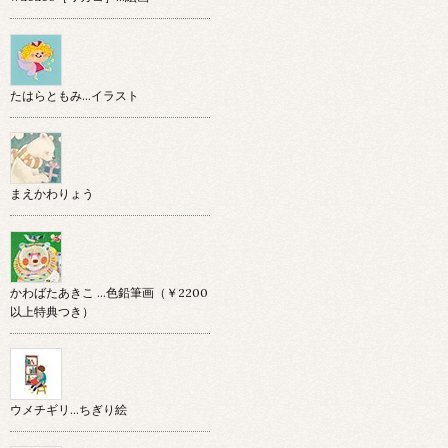
たはらともみ…イラスト
まえかわりょう
かわばたあきこ …色鉛筆画（￥2200
以上特典つき）
ウメチギリ…ちぎり絵