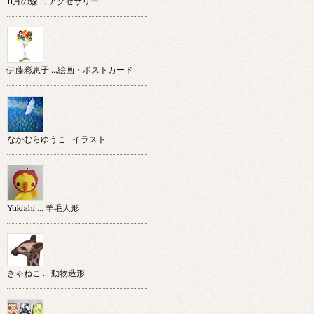
11月の森 … アクセサリー
伊藤彩恵子 …絵画・ポストカード
なかむらゆうこ…イラスト
Yukiahi … 羊毛人形
きゃねこ … 動物造形