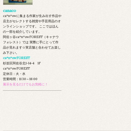
canaco
ca*n*owに集まる作家が生み出す作品や
店主がセレクトする雑貨や手芸用品のオ
ンラインショップです。 ここではほん
の一部を紹介しています。
阿佐ヶ谷ca*n*owFOREST（キャナウ
フォレスト）では 実際に手にとって作
品が見れます☆実店舗と合わせてお楽し
み下さい。
ca*n*owFOREST
杉並区阿佐谷北1-14-4 1F
ca*n*owFOREST
定休日：火・水
営業時間：11:30～18:00
展示を見るだけでもお気軽に！