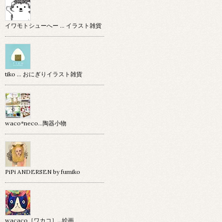
イワモトシューへー … イラスト雑貨
tiko … おにぎりイラスト雑貨
waco*neco...陶器小物
PiPi ANDERSEN by fumiko
wacaco［ワカコ］…絵画