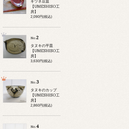
キツネ豆皿
【UMESHISO工
房】
2,090円(税込)
2
No.
タヌキの平皿
【UMESHISO工
房】
3,630円(税込)
3
No.
タヌキのカップ
【UMESHISO工
房】
2,860円(税込)
4
No.