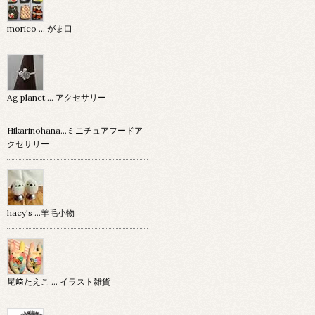
morico … がま口
Ag planet … アクセサリー
Hikarinohana…ミニチュアフードア
クセサリー
hacy's …羊毛小物
尾﨑たえこ … イラスト雑貨