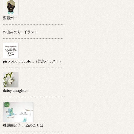
齋藤州一
作山みのり…イラスト
piro piro piccolo…（野鳥イラスト）
daisy daughter
椎原由紀子 ... ぬのことば