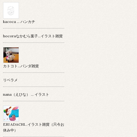
kacoca ... ハンカチ
hocoraなかむら葉子…イラスト雑貨
カトコト…パンダ雑貨
リベラメ
nana（えひな） … イラスト
ERI ADACHI...イラスト雑貨（只今お
休み中）