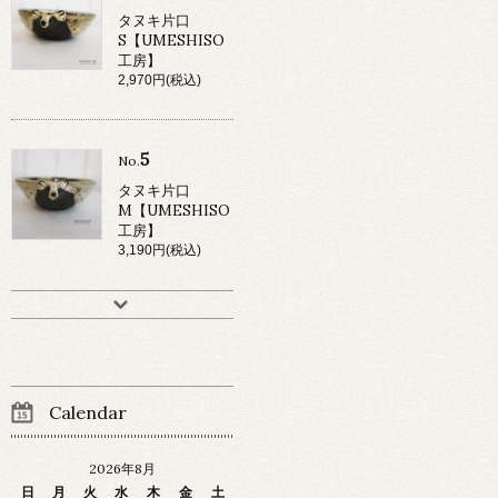
タヌキ片口
S【UMESHISO
工房】
2,970円(税込)
5
No.
タヌキ片口
M【UMESHISO
工房】
3,190円(税込)
Calendar
2026年8月
日
月
火
水
木
金
土