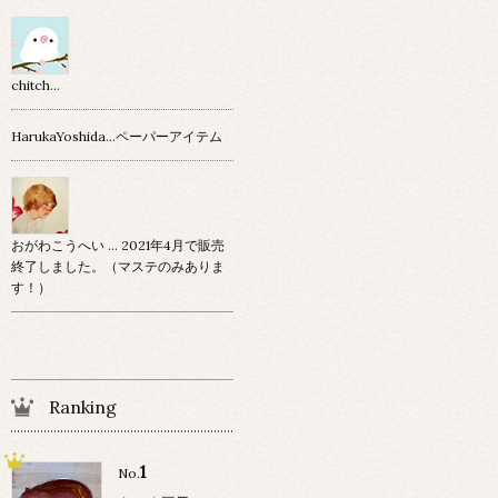
chitch…
HarukaYoshida…ペーパーアイテム
おがわこうへい … 2021年4月で販売
終了しました。（マステのみありま
す！）
Ranking
1
No.