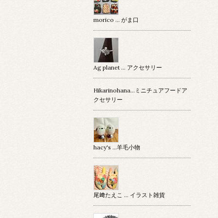
morico … がま口
Ag planet … アクセサリー
Hikarinohana…ミニチュアフードア
クセサリー
hacy's …羊毛小物
尾﨑たえこ … イラスト雑貨