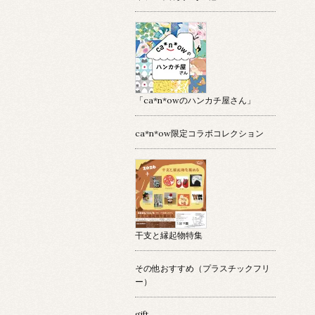
「ca*n*owのハンカチ屋さん」
ca*n*ow限定コラボコレクション
干支と縁起物特集
その他おすすめ（プラスチックフリ
ー）
gift