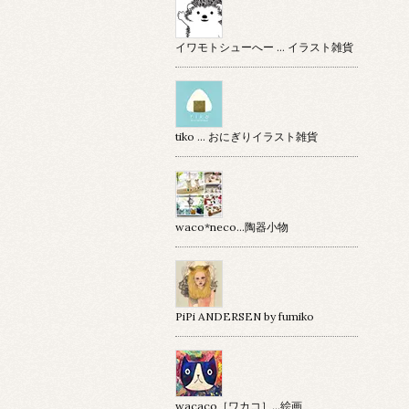
イワモトシューへー … イラスト雑貨
tiko … おにぎりイラスト雑貨
waco*neco...陶器小物
PiPi ANDERSEN by fumiko
wacaco［ワカコ］…絵画