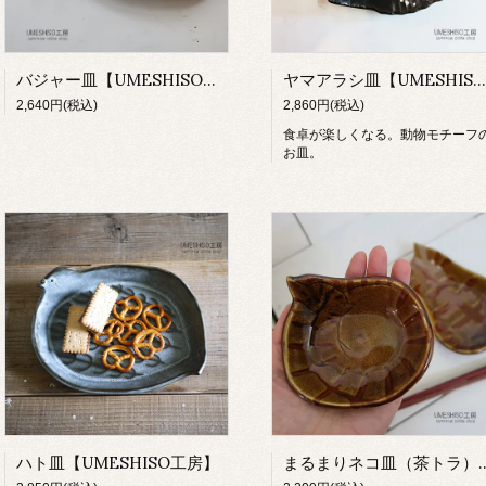
バジャー皿【UMESHISO工房】
ヤマアラシ皿【UMESHISO工房】
2,640円(税込)
2,860円(税込)
食卓が楽しくなる。動物モチーフ
お皿。
ハト皿【UMESHISO工房】
まるまりネコ皿（茶トラ）【U