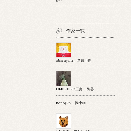
作家一覧
abarayam … 造形小物
UMESHISO工房 … 陶器
nonojiko ... 陶小物