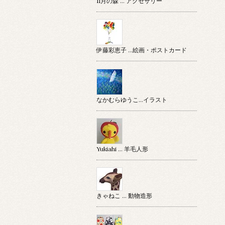
11月の森 … アクセサリー
伊藤彩恵子 …絵画・ポストカード
なかむらゆうこ…イラスト
Yukiahi … 羊毛人形
きゃねこ … 動物造形