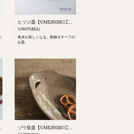
ヒツジ皿【UMESHISO工房】
3,080円(税込)
の
食卓が楽しくなる。動物モチーフの
お皿。
MESHISO工房】
ゾウ長皿【UMESHISO工房】