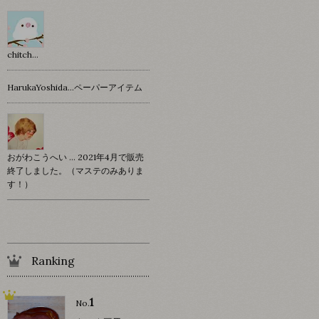
chitch…
HarukaYoshida…ペーパーアイテム
おがわこうへい … 2021年4月で販売
終了しました。（マステのみありま
す！）
Ranking
1
No.