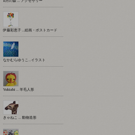
11月の森 … アクセサリー
伊藤彩恵子 …絵画・ポストカード
なかむらゆうこ…イラスト
Yukiahi … 羊毛人形
きゃねこ … 動物造形