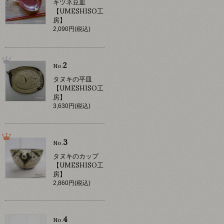
キツネ豆皿
【UMESHISO工
房】
2,090円(税込)
2
No.
タヌキの平皿
【UMESHISO工
房】
3,630円(税込)
3
No.
タヌキのカップ
【UMESHISO工
房】
2,860円(税込)
4
No.