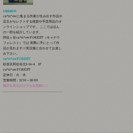
canaco
ca*n*owに集まる作家が生み出す作品や
店主がセレクトする雑貨や手芸用品のオ
ンラインショップです。 ここではほん
の一部を紹介しています。
阿佐ヶ谷ca*n*owFOREST（キャナウ
フォレスト）では 実際に手にとって作
品が見れます☆実店舗と合わせてお楽し
み下さい。
ca*n*owFOREST
杉並区阿佐谷北1-14-4 1F
ca*n*owFOREST
定休日：火・水
営業時間：11:30～18:00
展示を見るだけでもお気軽に！