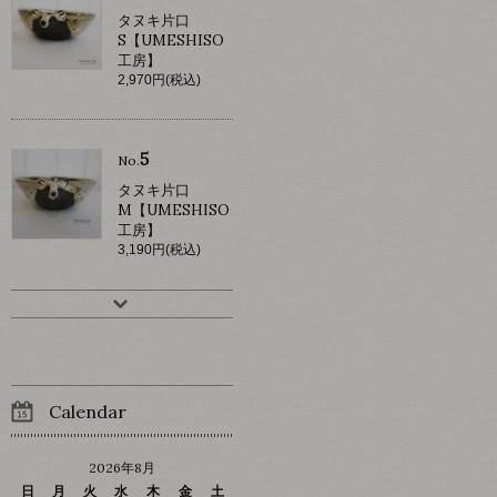
タヌキ片口
S【UMESHISO
工房】
2,970円(税込)
5
No.
タヌキ片口
M【UMESHISO
工房】
3,190円(税込)
Calendar
2026年8月
日
月
火
水
木
金
土