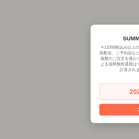
SUM
￥11000税込み以
島配送、ご予約品な
複数のご注文を後か
よる送料無料適用は
計算され
20