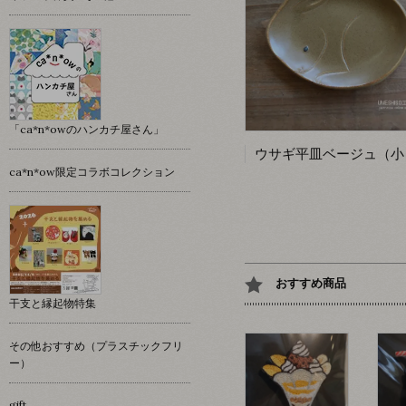
「ca*n*owのハンカチ屋さん」
ca*n*ow限定コラボコレクション
おすすめ商品
干支と縁起物特集
その他おすすめ（プラスチックフリ
ー）
gift