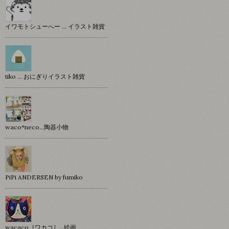
イワモトシューへー … イラスト雑貨
tiko … おにぎりイラスト雑貨
waco*neco...陶器小物
PiPi ANDERSEN by fumiko
wacaco［ワカコ］…絵画