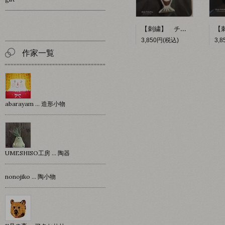
【刺繍】 チョコレートパフェ 【ポコルテポコチル】
3,850円(税込)
3,
作家一覧
abarayam … 造形小物
UMESHISO工房 … 陶器
nonojiko ... 陶小物