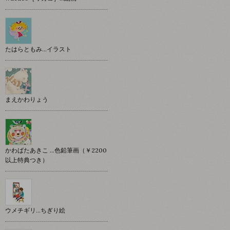
たはらともみ…イラスト
まえかわりょう
かわばたあきこ …色鉛筆画（￥2200
以上特典つき）
ウメチギリ…ちぎり絵