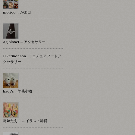
morico … がま口
Ag planet … アクセサリー
Hikarinohana…ミニチュアフードア
クセサリー
hacy's …羊毛小物
尾﨑たえこ … イラスト雑貨