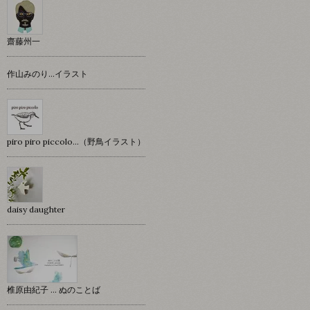
齋藤州一
作山みのり…イラスト
piro piro piccolo…（野鳥イラスト）
daisy daughter
椎原由紀子 ... ぬのことば