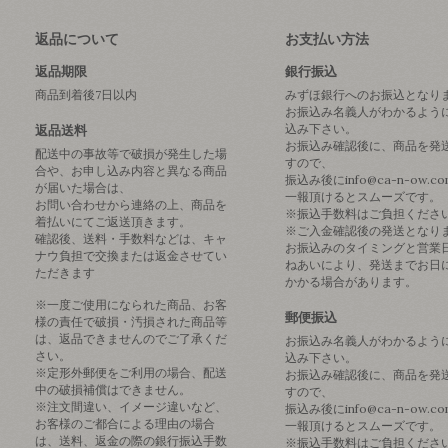
返品について
お支払い方法
返品期限
銀行振込
商品到着後7日以内
みずほ銀行へのお振込となり
お振込み名義人がわかるよう
込み下さい。
返品送料
お振込み確認後に、商品を発
配送中の事故等で破損が発生した場
すので、
合や、お申し込み内容と異なる商品
振込み後にinfo@ca-n-ow.c
が届いた場合は、
一報頂けるとスムーズです。
お問い合わせから連絡の上、商品を
※振込手数料はご負担くださ
着払いにてご返送頂きます。
※ご入金確認後の発送となり
確認後、送料・手数料などは、キャ
お振込みのタイミングと営業
ナウ負担で交換または返金させてい
ねあいにより、発送までお日
ただきます
かかる場合があります。
※一度ご使用になられた商品、お客
郵便振込
様の責任で破損・汚損された商品等
は、返品できませんのでご了承くだ
お振込み名義人がわかるよう
さい。
込み下さい。
※定形外郵便をご利用の場合、配送
お振込み確認後に、商品を発
中の破損補償はできません。
すので、
※注文間違い、イメージ違いなど、
振込み後にinfo@ca-n-ow.c
お客様のご都合による理由の場合
一報頂けるとスムーズです。
は、送料、返金の際の銀行振込手数
※振込手数料はご負担くださ