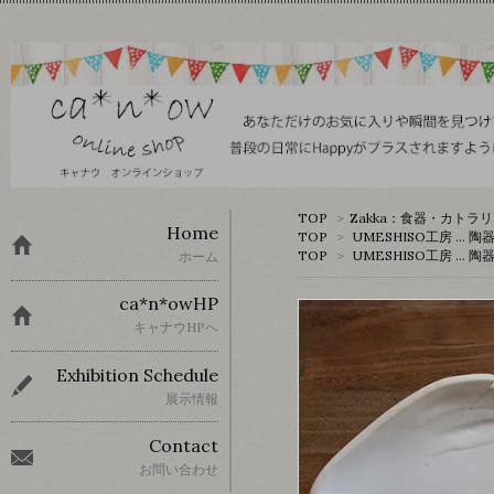
TOP
>
Zakka：食器・カトラ
Home
TOP
>
UMESHISO工房 … 陶
TOP
>
UMESHISO工房 … 陶
ホーム
ca*n*owHP
キャナウHPへ
Exhibition Schedule
展示情報
Contact
お問い合わせ