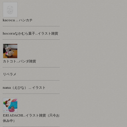
kacoca ... ハンカチ
hocoraなかむら葉子…イラスト雑貨
カトコト…パンダ雑貨
リベラメ
nana（えひな） … イラスト
ERI ADACHI...イラスト雑貨（只今お
休み中）