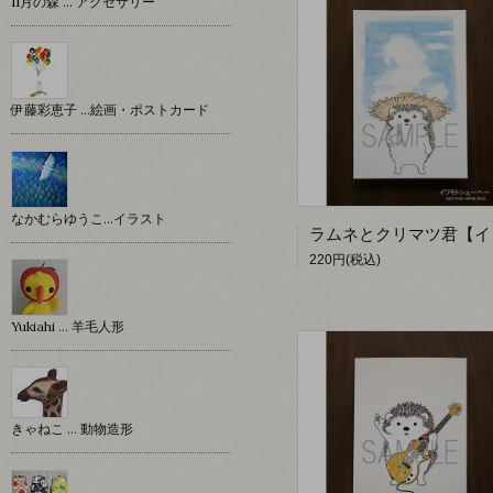
11月の森 … アクセサリー
伊藤彩恵子 …絵画・ポストカード
なかむらゆうこ…イラスト
220円(税込)
Yukiahi … 羊毛人形
きゃねこ … 動物造形