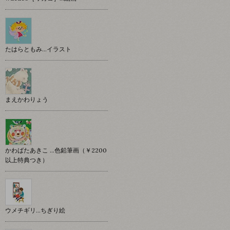
たはらともみ…イラスト
まえかわりょう
かわばたあきこ …色鉛筆画（￥2200
以上特典つき）
ウメチギリ…ちぎり絵