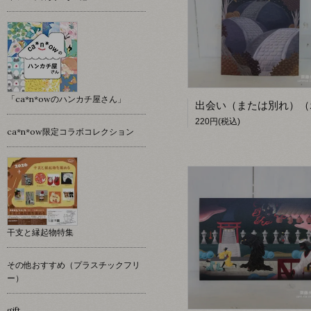
「ca*n*owのハンカチ屋さん」
220円(税込)
ca*n*ow限定コラボコレクション
干支と縁起物特集
その他おすすめ（プラスチックフリ
ー）
gift