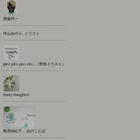
齋藤州一
作山みのり…イラスト
piro piro piccolo…（野鳥イラスト）
daisy daughter
椎原由紀子 ... ぬのことば