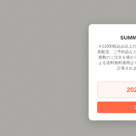
SUM
￥11000税込み以
島配送、ご予約品な
複数のご注文を後か
よる送料無料適用は
計算され
20