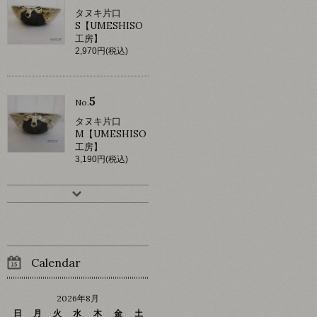
タヌキ片口
S【UMESHISO
工房】
2,970円(税込)
5
No.
タヌキ片口
M【UMESHISO
工房】
3,190円(税込)
Calendar
2026年8月
日
月
火
水
木
金
土