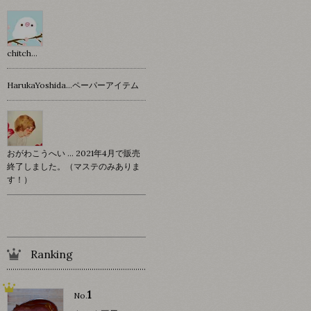
chitch…
HarukaYoshida…ペーパーアイテム
おがわこうへい … 2021年4月で販売
終了しました。（マステのみありま
す！）
Ranking
1
No.