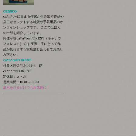
canaco
ca*n*owに集まる作家が生み出す作品や
店主がセレクトする雑貨や手芸用品のオ
ンラインショップです。 ここではほん
の一部を紹介しています。
阿佐ヶ谷ca*n*owFOREST（キャナウ
フォレスト）では 実際に手にとって作
品が見れます☆実店舗と合わせてお楽し
み下さい。
ca*n*owFOREST
杉並区阿佐谷北1-14-4 1F
ca*n*owFOREST
定休日：火・水
営業時間：11:30～18:00
展示を見るだけでもお気軽に！