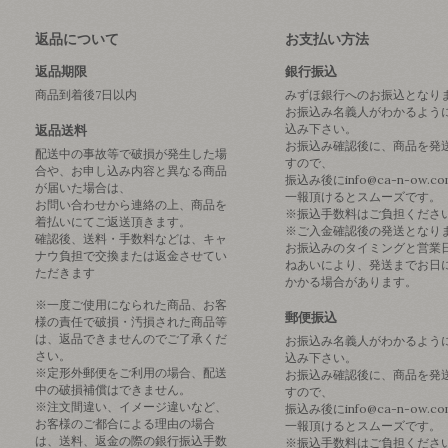
返品について
お支払い方法
返品期限
銀行振込
商品到着後7日以内
みずほ銀行へのお振込となり
お振込み名義人がわかるよう
込み下さい。
返品送料
お振込み確認後に、商品を発
配送中の事故等で破損が発生した場
すので、
合や、お申し込み内容と異なる商品
振込み後にinfo@ca-n-ow.c
が届いた場合は、
一報頂けるとスムーズです。
お問い合わせから連絡の上、商品を
※振込手数料はご負担くださ
着払いにてご返送頂きます。
※ご入金確認後の発送となり
確認後、送料・手数料などは、キャ
お振込みのタイミングと営業
ナウ負担で交換または返金させてい
ねあいにより、発送までお日
ただきます
かかる場合があります。
※一度ご使用になられた商品、お客
郵便振込
様の責任で破損・汚損された商品等
は、返品できませんのでご了承くだ
お振込み名義人がわかるよう
さい。
込み下さい。
※定形外郵便をご利用の場合、配送
お振込み確認後に、商品を発
中の破損補償はできません。
すので、
※注文間違い、イメージ違いなど、
振込み後にinfo@ca-n-ow.c
お客様のご都合による理由の場合
一報頂けるとスムーズです。
は、送料、返金の際の銀行振込手数
※振込手数料はご負担くださ