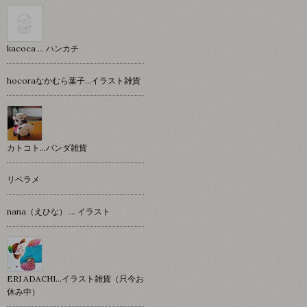
kacoca ... ハンカチ
hocoraなかむら葉子…イラスト雑貨
カトコト…パンダ雑貨
リベラメ
nana（えひな） … イラスト
ERI ADACHI...イラスト雑貨（只今お
休み中）