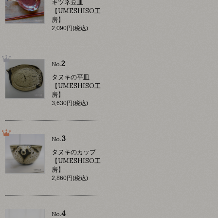
キツネ豆皿
【UMESHISO工
房】
2,090円(税込)
2
No.
タヌキの平皿
【UMESHISO工
房】
3,630円(税込)
3
No.
タヌキのカップ
【UMESHISO工
房】
2,860円(税込)
4
No.