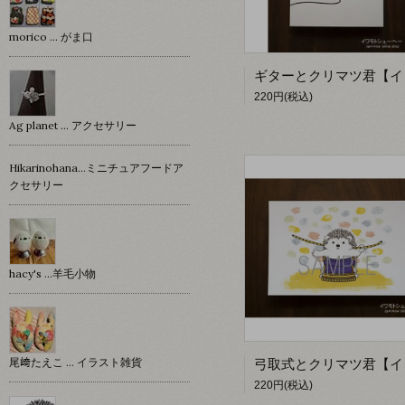
morico … がま口
220円(税込)
Ag planet … アクセサリー
Hikarinohana…ミニチュアフードア
クセサリー
hacy's …羊毛小物
尾﨑たえこ … イラスト雑貨
220円(税込)