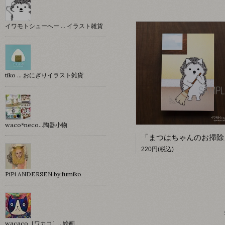
イワモトシューへー … イラスト雑貨
tiko … おにぎりイラスト雑貨
waco*neco...陶器小物
220円(税込)
PiPi ANDERSEN by fumiko
wacaco［ワカコ］…絵画