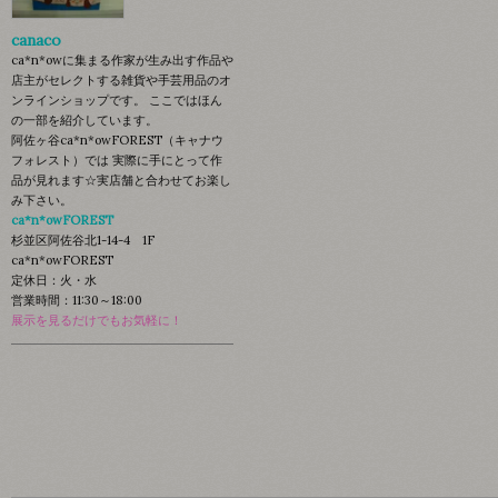
canaco
ca*n*owに集まる作家が生み出す作品や
店主がセレクトする雑貨や手芸用品のオ
ンラインショップです。 ここではほん
の一部を紹介しています。
阿佐ヶ谷ca*n*owFOREST（キャナウ
フォレスト）では 実際に手にとって作
品が見れます☆実店舗と合わせてお楽し
み下さい。
ca*n*owFOREST
杉並区阿佐谷北1-14-4 1F
ca*n*owFOREST
定休日：火・水
営業時間：11:30～18:00
展示を見るだけでもお気軽に！