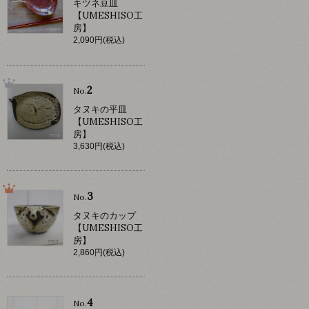
キツネ豆皿
【UMESHISO工
房】
2,090円(税込)
2
No.
タヌキの平皿
【UMESHISO工
房】
3,630円(税込)
3
No.
タヌキのカップ
【UMESHISO工
房】
2,860円(税込)
4
No.