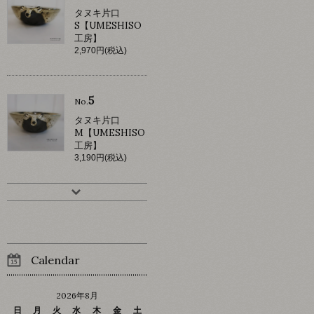
タヌキ片口
S【UMESHISO
工房】
2,970円(税込)
5
No.
タヌキ片口
M【UMESHISO
工房】
3,190円(税込)
Calendar
2026年8月
日
月
火
水
木
金
土