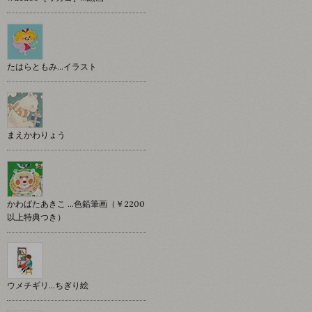
たはらともみ…イラスト
まえかわりょう
かわばたあきこ …色鉛筆画（￥2200
以上特典つき）
ウメチギリ…ちぎり絵