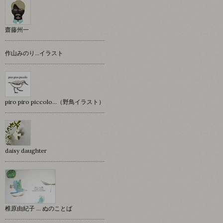
齋藤州一
作山みのり…イラスト
piro piro piccolo…（野鳥イラスト）
daisy daughter
椎原由紀子 ... ぬのことば