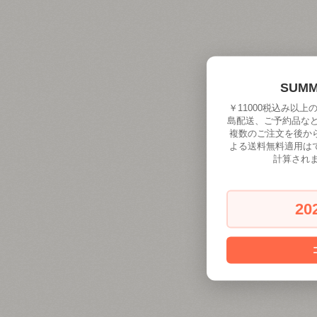
SUM
￥11000税込み以
島配送、ご予約品な
複数のご注文を後か
よる送料無料適用は
計算され
20