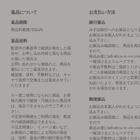
返品について
お支払い方法
返品期限
銀行振込
商品到着後7日以内
みずほ銀行へのお振込となり
お振込み名義人がわかるよう
込み下さい。
返品送料
お振込み確認後に、商品を発
配送中の事故等で破損が発生した場
すので、
合や、お申し込み内容と異なる商品
振込み後にinfo@ca-n-ow.c
が届いた場合は、
一報頂けるとスムーズです。
お問い合わせから連絡の上、商品を
※振込手数料はご負担くださ
着払いにてご返送頂きます。
※ご入金確認後の発送となり
確認後、送料・手数料などは、キャ
お振込みのタイミングと営業
ナウ負担で交換または返金させてい
ねあいにより、発送までお日
ただきます
かかる場合があります。
※一度ご使用になられた商品、お客
郵便振込
様の責任で破損・汚損された商品等
は、返品できませんのでご了承くだ
お振込み名義人がわかるよう
さい。
込み下さい。
※定形外郵便をご利用の場合、配送
お振込み確認後に、商品を発
中の破損補償はできません。
すので、
※注文間違い、イメージ違いなど、
振込み後にinfo@ca-n-ow.c
お客様のご都合による理由の場合
一報頂けるとスムーズです。
は、送料、返金の際の銀行振込手数
※振込手数料はご負担くださ