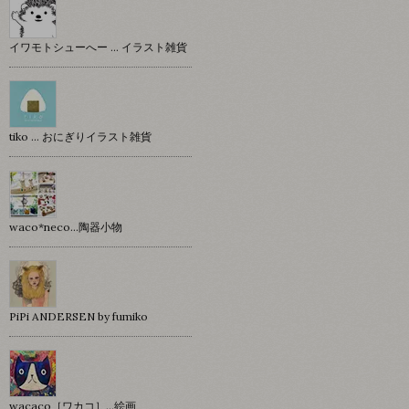
イワモトシューへー … イラスト雑貨
tiko … おにぎりイラスト雑貨
waco*neco...陶器小物
PiPi ANDERSEN by fumiko
wacaco［ワカコ］…絵画