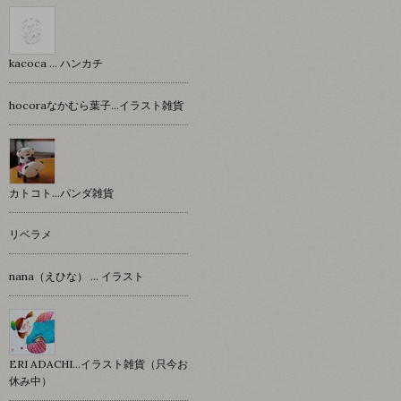
kacoca ... ハンカチ
hocoraなかむら葉子…イラスト雑貨
カトコト…パンダ雑貨
リベラメ
nana（えひな） … イラスト
ERI ADACHI...イラスト雑貨（只今お
休み中）