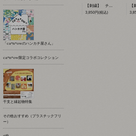
【刺繍】 チョコレートパフェ 【ポコルテポコチル】
3,850円(税込)
3,
「ca*n*owのハンカチ屋さん」
ca*n*ow限定コラボコレクション
干支と縁起物特集
その他おすすめ（プラスチックフリ
ー）
gift