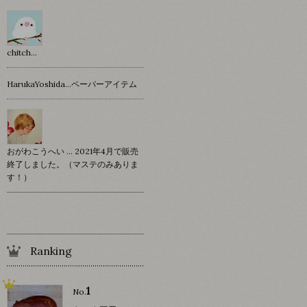
chitch…
HarukaYoshida…ペーパーアイテム
おがわこうへい … 2021年4月で販売
終了しました。（マステのみありま
す！）
Ranking
1
No.