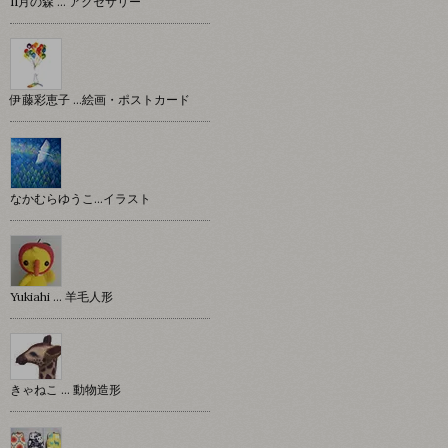
11月の森 … アクセサリー
伊藤彩恵子 …絵画・ポストカード
なかむらゆうこ…イラスト
Yukiahi … 羊毛人形
きゃねこ … 動物造形