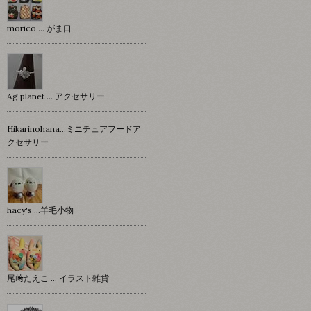
morico … がま口
Ag planet … アクセサリー
Hikarinohana…ミニチュアフードア
クセサリー
hacy's …羊毛小物
尾﨑たえこ … イラスト雑貨