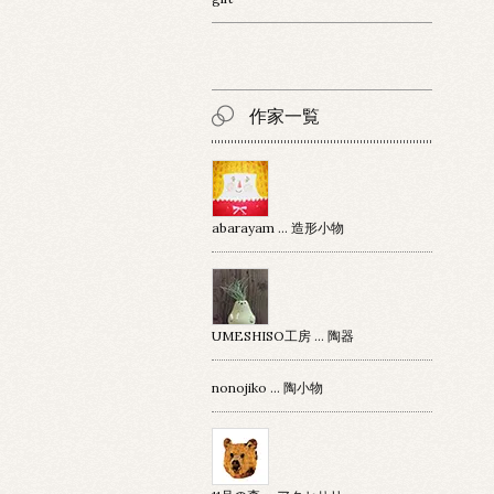
作家一覧
abarayam … 造形小物
UMESHISO工房 … 陶器
nonojiko ... 陶小物