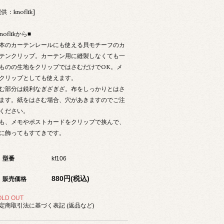
供：knoflik]
noflikから■
本のカーテンレールにも使える貝モチーフのカ
テンクリップ。カーテン用に縫製しなくても一
ものの生地をクリップではさむだけでOK。メ
クリップとしても使えます。
む部分は鋭利なぎざぎざ。布をしっかりとはさ
ます。紙をはさむ場合、穴があきますのでご注
ください。
も、メモやポストカードをクリップで挟んで、
に飾ってもすてきです。
型番
kf106
880円(税込)
販売価格
OLD OUT
定商取引法に基づく表記 (返品など)