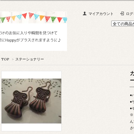
マイアカウント
ログ
TOP
>
ステーショナリー
●
●
●
※
ん
さ