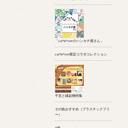
「ca*n*owのハンカチ屋さん」
ca*n*ow限定コラボコレクション
干支と縁起物特集
その他おすすめ（プラスチックフリ
ー）
gift