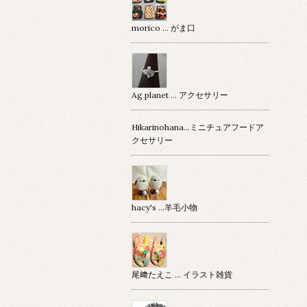
morico … がま口
Ag planet … アクセサリー
Hikarinohana…ミニチュアフードア
クセサリー
hacy's …羊毛小物
尾﨑たえこ … イラスト雑貨