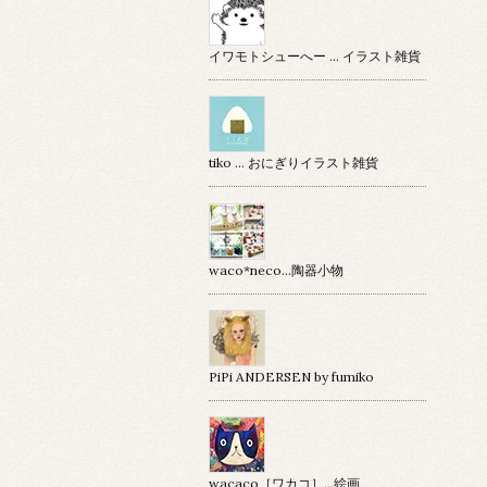
イワモトシューへー … イラスト雑貨
tiko … おにぎりイラスト雑貨
waco*neco...陶器小物
PiPi ANDERSEN by fumiko
wacaco［ワカコ］…絵画