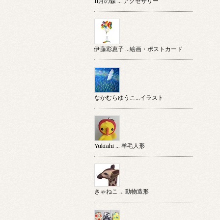
11月の森 … アクセサリー
伊藤彩恵子 …絵画・ポストカード
なかむらゆうこ…イラスト
Yukiahi … 羊毛人形
きゃねこ … 動物造形