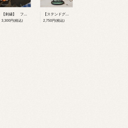
【刺繍】 フルーツサンド 【ポコルテポコチル】
【ステンドグラス】 お冷 【kai】
3,300円(税込)
2,750円(税込)