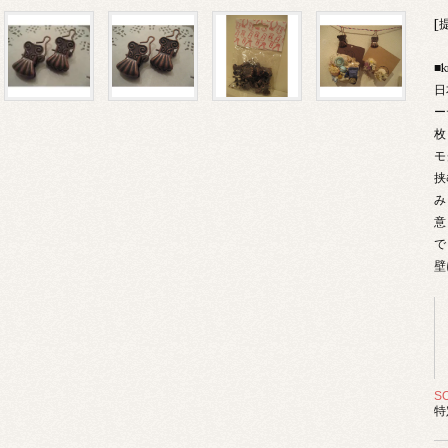
[提
■k
日
ー
枚
モ
挟
み
意
で
壁
S
特