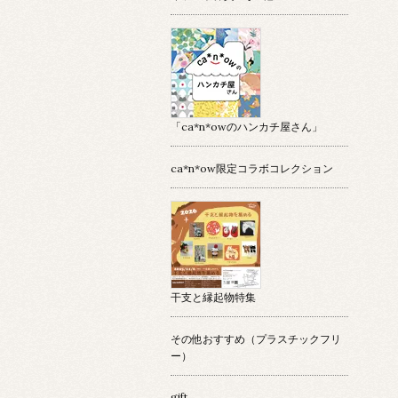
「ca*n*owのハンカチ屋さん」
ca*n*ow限定コラボコレクション
干支と縁起物特集
その他おすすめ（プラスチックフリ
ー）
gift