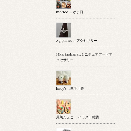
morico … がま口
Ag planet … アクセサリー
Hikarinohana…ミニチュアフードア
クセサリー
hacy's …羊毛小物
尾﨑たえこ … イラスト雑貨