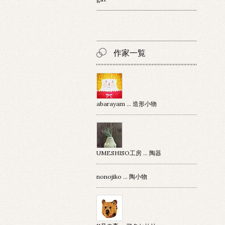
作家一覧
abarayam … 造形小物
UMESHISO工房 … 陶器
nonojiko ... 陶小物