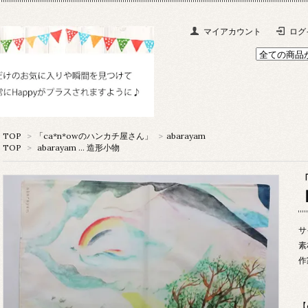
マイアカウント
ログ
TOP
>
「ca*n*owのハンカチ屋さん」
>
abarayam
TOP
>
abarayam … 造形小物
【
サ
素
作
【