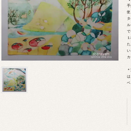
手
使
タ
ル
で
１
た
い
カ
＊
は
ベ