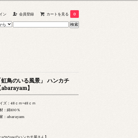
イン
会員登録
カートを見る
0
「虹鳥のいる風景」 ハンカチ
abarayam】
イズ：48ｃｍ×48ｃｍ
材：綿100％
家：abarayam
ca*n*owのハンカチ屋さん】