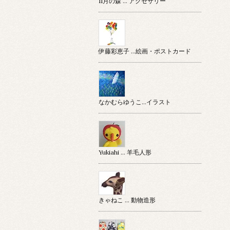
11月の森 … アクセサリー
伊藤彩恵子 …絵画・ポストカード
なかむらゆうこ…イラスト
Yukiahi … 羊毛人形
きゃねこ … 動物造形