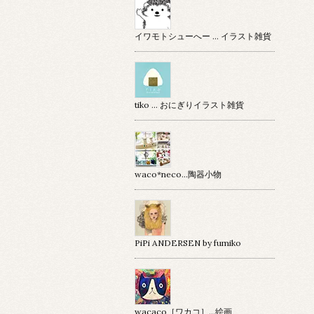
イワモトシューへー … イラスト雑貨
tiko … おにぎりイラスト雑貨
waco*neco...陶器小物
PiPi ANDERSEN by fumiko
wacaco［ワカコ］…絵画