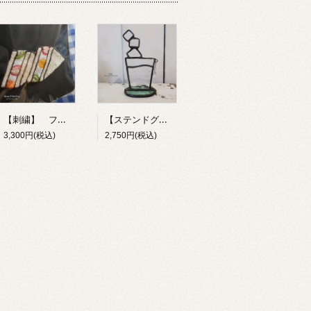
【刺繍】 フルーツサンド 【ポコルテポコチル】
【ステンドグラス】 お冷 【kai】
3,300円(税込)
2,750円(税込)