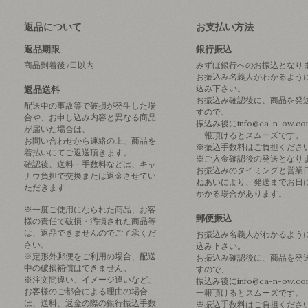
返品について
お支払い方法
返品期限
銀行振込
商品到着後7日以内
みずほ銀行へのお振込となり
お振込み名義人がわかるよう
込み下さい。
返品送料
お振込み確認後に、商品を発
配送中の事故等で破損が発生した場
すので、
合や、お申し込み内容と異なる商品
振込み後にinfo@ca-n-ow.c
が届いた場合は、
一報頂けるとスムーズです。
お問い合わせから連絡の上、商品を
※振込手数料はご負担くださ
着払いにてご返送頂きます。
※ご入金確認後の発送となり
確認後、送料・手数料などは、キャ
お振込みのタイミングと営業
ナウ負担で交換または返金させてい
ねあいにより、発送までお日
ただきます
かかる場合があります。
※一度ご使用になられた商品、お客
郵便振込
様の責任で破損・汚損された商品等
は、返品できませんのでご了承くだ
お振込み名義人がわかるよう
さい。
込み下さい。
※定形外郵便をご利用の場合、配送
お振込み確認後に、商品を発
中の破損補償はできません。
すので、
※注文間違い、イメージ違いなど、
振込み後にinfo@ca-n-ow.c
お客様のご都合による理由の場合
一報頂けるとスムーズです。
は、送料、返金の際の銀行振込手数
※振込手数料はご負担くださ