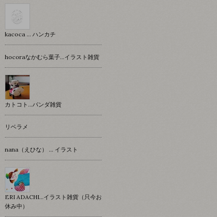
kacoca ... ハンカチ
hocoraなかむら葉子…イラスト雑貨
カトコト…パンダ雑貨
リベラメ
nana（えひな） … イラスト
ERI ADACHI...イラスト雑貨（只今お
休み中）