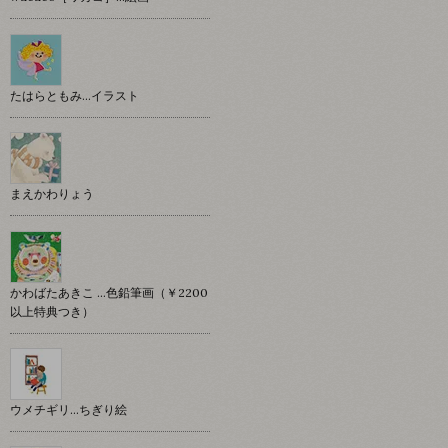
たはらともみ…イラスト
まえかわりょう
かわばたあきこ …色鉛筆画（￥2200
以上特典つき）
ウメチギリ…ちぎり絵