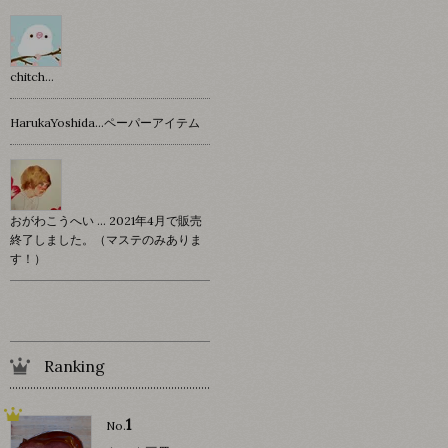
chitch…
HarukaYoshida…ペーパーアイテム
おがわこうへい … 2021年4月で販売
終了しました。（マステのみありま
す！）
Ranking
1
No.