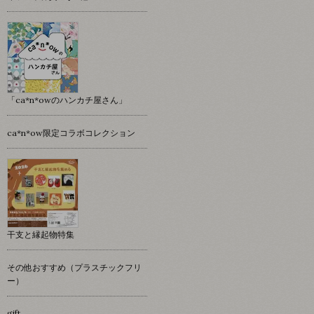
「ca*n*owのハンカチ屋さん」
ca*n*ow限定コラボコレクション
干支と縁起物特集
その他おすすめ（プラスチックフリ
ー）
gift