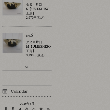
タヌキ片口
S【UMESHISO
工房】
2,970円(税込)
5
No.
タヌキ片口
M【UMESHISO
工房】
3,190円(税込)
Calendar
2026年8月
日
月
火
水
木
金
土