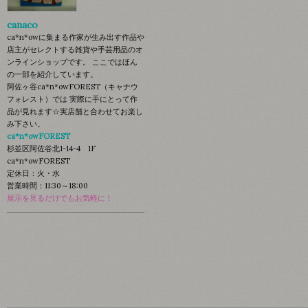
canaco
ca*n*owに集まる作家が生み出す作品や
店主がセレクトする雑貨や手芸用品のオ
ンラインショップです。 ここではほん
の一部を紹介しています。
阿佐ヶ谷ca*n*owFOREST（キャナウ
フォレスト）では 実際に手にとって作
品が見れます☆実店舗と合わせてお楽し
み下さい。
ca*n*owFOREST
杉並区阿佐谷北1-14-4 1F
ca*n*owFOREST
定休日：火・水
営業時間：11:30～18:00
展示を見るだけでもお気軽に！