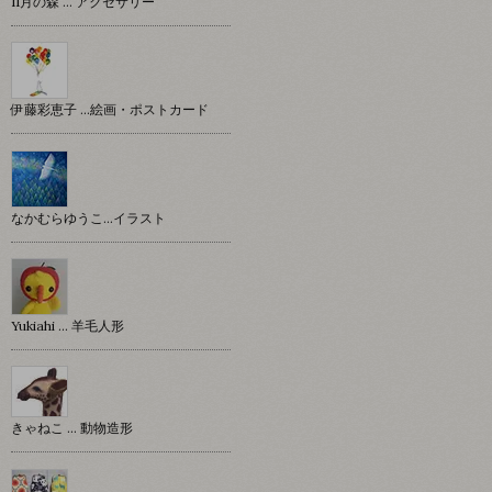
11月の森 … アクセサリー
伊藤彩恵子 …絵画・ポストカード
なかむらゆうこ…イラスト
Yukiahi … 羊毛人形
きゃねこ … 動物造形