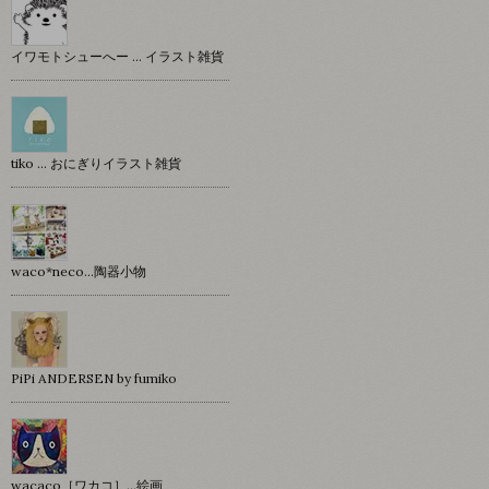
イワモトシューへー … イラスト雑貨
tiko … おにぎりイラスト雑貨
waco*neco...陶器小物
PiPi ANDERSEN by fumiko
wacaco［ワカコ］…絵画