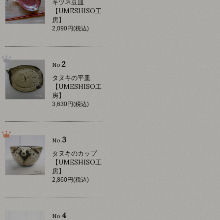
キツネ豆皿
【UMESHISO工
房】
2,090円(税込)
2
No.
タヌキの平皿
【UMESHISO工
房】
3,630円(税込)
3
No.
タヌキのカップ
【UMESHISO工
房】
2,860円(税込)
4
No.