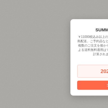
SUM
￥11000税込み以
島配送、ご予約品な
複数のご注文を後か
よる送料無料適用は
計算され
20