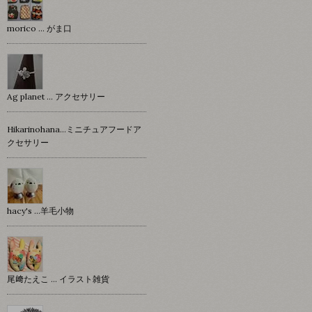
morico … がま口
Ag planet … アクセサリー
Hikarinohana…ミニチュアフードア
クセサリー
hacy's …羊毛小物
尾﨑たえこ … イラスト雑貨