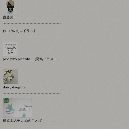
齋藤州一
作山みのり…イラスト
piro piro piccolo…（野鳥イラスト）
daisy daughter
椎原由紀子 ... ぬのことば