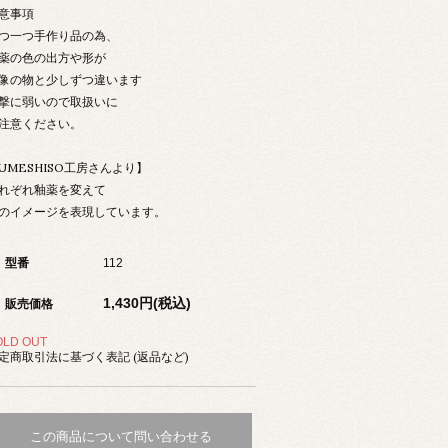
意事項
つ一つ手作り品の為、
薬の色の出方や形が
像の物と少しずつ違います
撃に弱いので取扱いに
注意ください。
UMESHISO工房さんより】
れぞれ釉薬を変えて
のイメージを表現しています。
型番
112
1,430円(税込)
販売価格
OLD OUT
定商取引法に基づく表記 (返品など)
この商品について問い合わせる