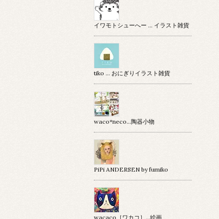
イワモトシューへー … イラスト雑貨
tiko … おにぎりイラスト雑貨
waco*neco...陶器小物
PiPi ANDERSEN by fumiko
wacaco［ワカコ］…絵画