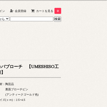
イン
会員登録
カートを見る
0
カバブローチ 【UMESHISO工
房】
材：陶芸品
裏面ブローチピン
アンティークゴールド色)
イズ(ｃｍ)：2.5×4.5