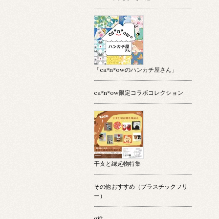
「ca*n*owのハンカチ屋さん」
ca*n*ow限定コラボコレクション
干支と縁起物特集
その他おすすめ（プラスチックフリ
ー）
gift