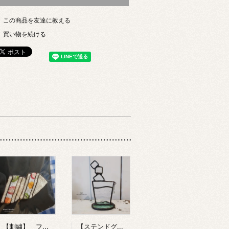
この商品を友達に教える
買い物を続ける
【刺繍】 フルーツサンド 【ポコルテポコチル】
【ステンドグラス】 お冷 【kai】