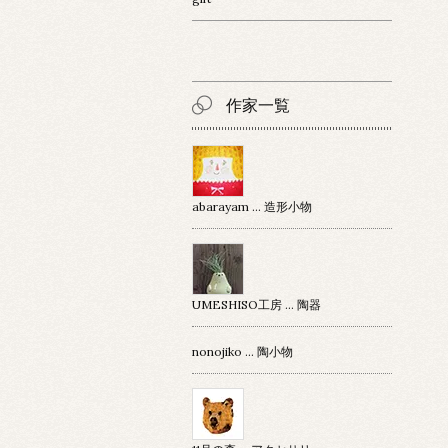
作家一覧
abarayam … 造形小物
UMESHISO工房 … 陶器
nonojiko ... 陶小物