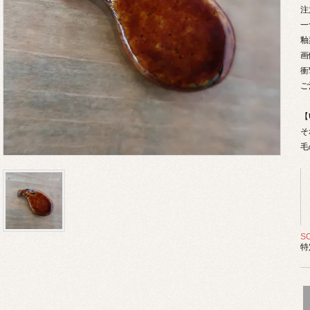
注
一
釉
画
衝
ご
【
そ
毛
S
特