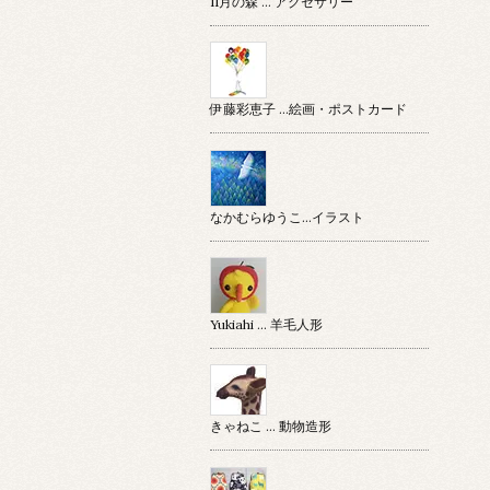
11月の森 … アクセサリー
伊藤彩恵子 …絵画・ポストカード
なかむらゆうこ…イラスト
Yukiahi … 羊毛人形
きゃねこ … 動物造形