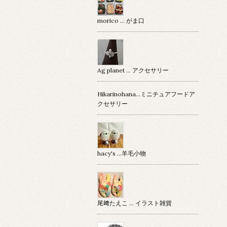
morico … がま口
Ag planet … アクセサリー
Hikarinohana…ミニチュアフードア
クセサリー
hacy's …羊毛小物
尾﨑たえこ … イラスト雑貨