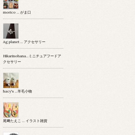
morico … がま口
Ag planet … アクセサリー
Hikarinohana…ミニチュアフードア
クセサリー
hacy's …羊毛小物
尾﨑たえこ … イラスト雑貨