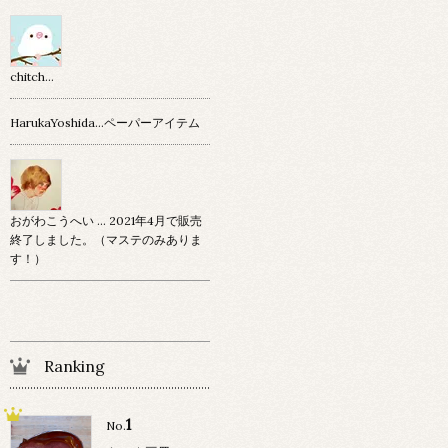
chitch…
HarukaYoshida…ペーパーアイテム
おがわこうへい … 2021年4月で販売
終了しました。（マステのみありま
す！）
Ranking
1
No.