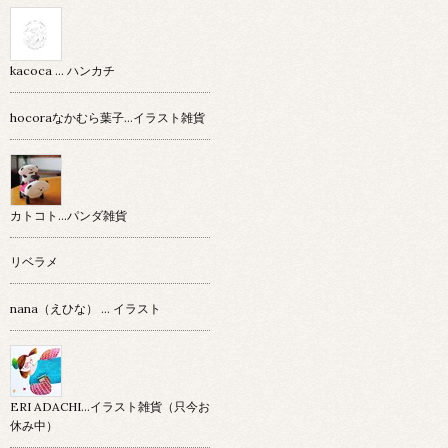
kacoca ... ハンカチ
hocoraなかむら葉子…イラスト雑貨
カトコト…パンダ雑貨
リベラメ
nana（えひな） … イラスト
ERI ADACHI...イラスト雑貨（只今お
休み中）