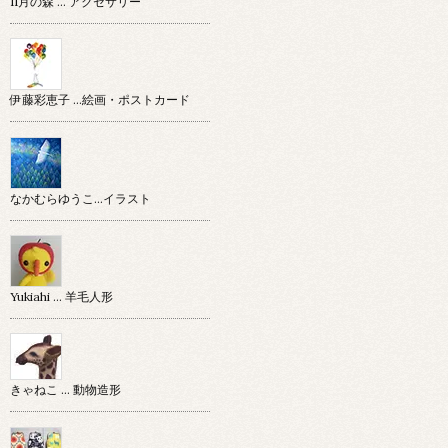
11月の森 … アクセサリー
伊藤彩恵子 …絵画・ポストカード
なかむらゆうこ…イラスト
Yukiahi … 羊毛人形
きゃねこ … 動物造形