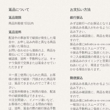
返品について
お支払い方法
返品期限
銀行振込
商品到着後7日以内
みずほ銀行へのお振込となり
お振込み名義人がわかるよう
込み下さい。
返品送料
お振込み確認後に、商品を発
配送中の事故等で破損が発生した場
すので、
合や、お申し込み内容と異なる商品
振込み後にinfo@ca-n-ow.c
が届いた場合は、
一報頂けるとスムーズです。
お問い合わせから連絡の上、商品を
※振込手数料はご負担くださ
着払いにてご返送頂きます。
※ご入金確認後の発送となり
確認後、送料・手数料などは、キャ
お振込みのタイミングと営業
ナウ負担で交換または返金させてい
ねあいにより、発送までお日
ただきます
かかる場合があります。
※一度ご使用になられた商品、お客
郵便振込
様の責任で破損・汚損された商品等
は、返品できませんのでご了承くだ
お振込み名義人がわかるよう
さい。
込み下さい。
※定形外郵便をご利用の場合、配送
お振込み確認後に、商品を発
中の破損補償はできません。
すので、
※注文間違い、イメージ違いなど、
振込み後にinfo@ca-n-ow.c
お客様のご都合による理由の場合
一報頂けるとスムーズです。
は、送料、返金の際の銀行振込手数
※振込手数料はご負担くださ