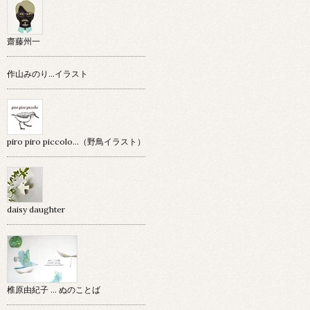
齋藤州一
作山みのり…イラスト
piro piro piccolo…（野鳥イラスト）
daisy daughter
椎原由紀子 ... ぬのことば