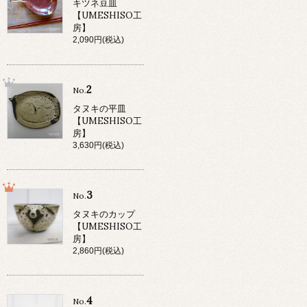
キツネ豆皿
【UMESHISO工
房】
2,090円(税込)
2
No.
タヌキの平皿
【UMESHISO工
房】
3,630円(税込)
3
No.
タヌキのカップ
【UMESHISO工
房】
2,860円(税込)
4
No.