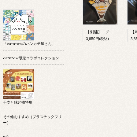
【刺繍】 チョコレートパフェ 【ポコルテポコチル】
3,850円(税込)
3,
「ca*n*owのハンカチ屋さん」
ca*n*ow限定コラボコレクション
干支と縁起物特集
その他おすすめ（プラスチックフリ
ー）
gift