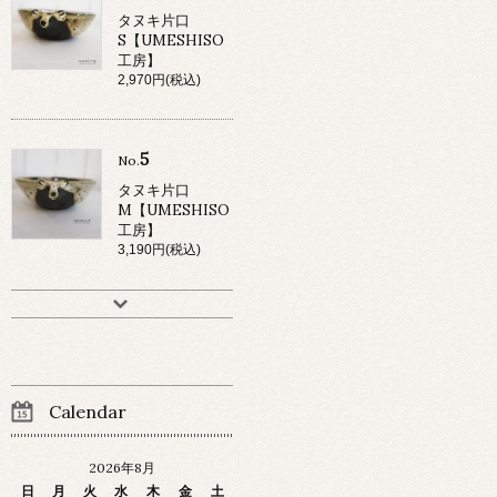
タヌキ片口
S【UMESHISO
工房】
2,970円(税込)
5
No.
タヌキ片口
M【UMESHISO
工房】
3,190円(税込)
Calendar
2026年8月
日
月
火
水
木
金
土