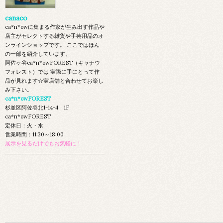
canaco
ca*n*owに集まる作家が生み出す作品や
店主がセレクトする雑貨や手芸用品のオ
ンラインショップです。 ここではほん
の一部を紹介しています。
阿佐ヶ谷ca*n*owFOREST（キャナウ
フォレスト）では 実際に手にとって作
品が見れます☆実店舗と合わせてお楽し
み下さい。
ca*n*owFOREST
杉並区阿佐谷北1-14-4 1F
ca*n*owFOREST
定休日：火・水
営業時間：11:30～18:00
展示を見るだけでもお気軽に！