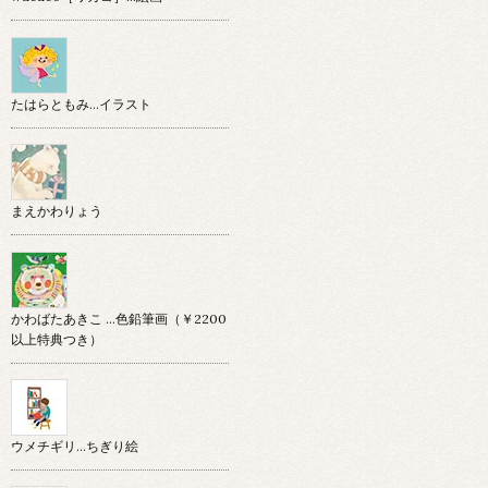
たはらともみ…イラスト
まえかわりょう
かわばたあきこ …色鉛筆画（￥2200
以上特典つき）
ウメチギリ…ちぎり絵