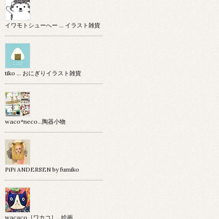
イワモトシューへー … イラスト雑貨
tiko … おにぎりイラスト雑貨
waco*neco...陶器小物
PiPi ANDERSEN by fumiko
wacaco［ワカコ］…絵画