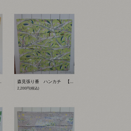
 【kacoca】
森見張り番 ハンカチ 【kacoca】
2,200円(税込)