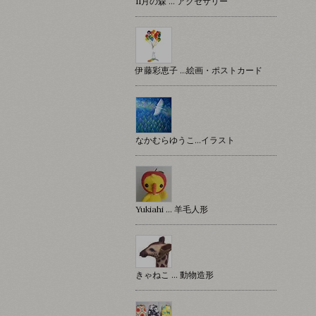
11月の森 … アクセサリー
伊藤彩恵子 …絵画・ポストカード
なかむらゆうこ…イラスト
Yukiahi … 羊毛人形
きゃねこ … 動物造形