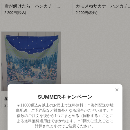
雪が解けたら ハンカチ 【kacoca】
カモメvsサカナ ハンカ
2,200円(税込)
2,200円(税込)
×
SUMMERキャンペーン
星空の下 ハンカチ 【kacoca】
￥11000税込み以上のお買上で送料無料！＊海外配送や離
2,200円(税込)
島配送、ご予約品など対象外となる場合がございます。＊
複数のご注文を後から1つにまとめる（同梱する）ことに
よる送料無料適用はできかねます。＊1回のご注文ごとに
計算されますのでご注意ください。