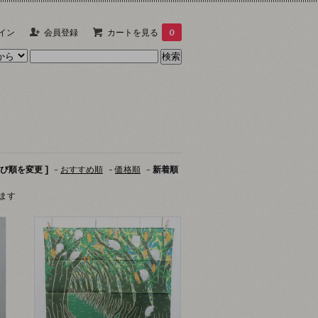
イン
会員登録
カートを見る
0
並び順を変更 ]
-
おすすめ順
-
価格順
-
新着順
います