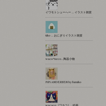
イワモトシューへー … イラスト雑貨
tiko … おにぎりイラスト雑貨
waco*neco...陶器小物
PiPi ANDERSEN by fumiko
wacaco［ワカコ］…絵画