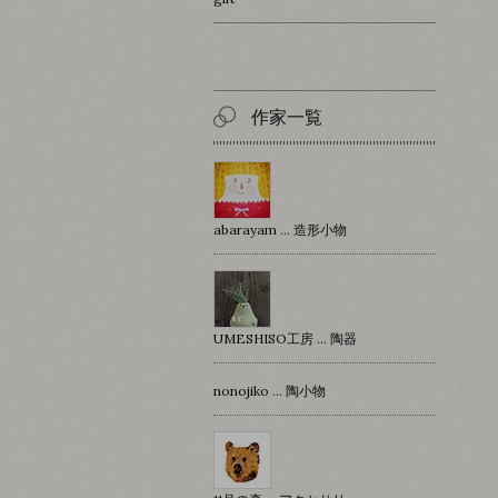
作家一覧
abarayam … 造形小物
UMESHISO工房 … 陶器
nonojiko ... 陶小物