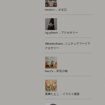
morico … がま口
Ag planet … アクセサリー
Hikarinohana…ミニチュアフードア
クセサリー
hacy's …羊毛小物
尾﨑たえこ … イラスト雑貨