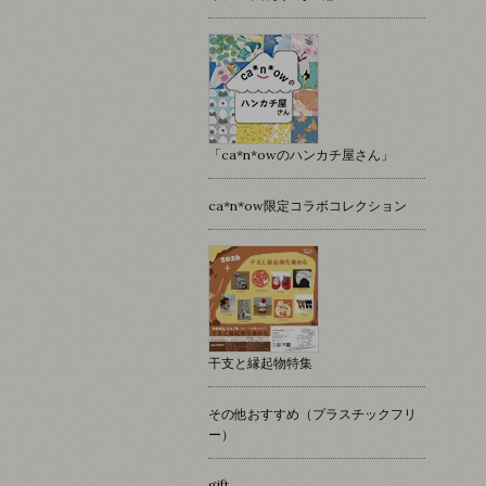
「ca*n*owのハンカチ屋さん」
ca*n*ow限定コラボコレクション
干支と縁起物特集
その他おすすめ（プラスチックフリ
ー）
gift