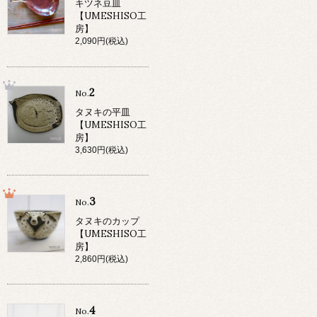
キツネ豆皿
【UMESHISO工
房】
2,090円(税込)
2
No.
タヌキの平皿
【UMESHISO工
房】
3,630円(税込)
3
No.
タヌキのカップ
【UMESHISO工
房】
2,860円(税込)
4
No.