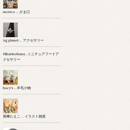
morico … がま口
Ag planet … アクセサリー
Hikarinohana…ミニチュアフードア
クセサリー
hacy's …羊毛小物
尾﨑たえこ … イラスト雑貨