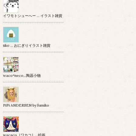
イワモトシューへー … イラスト雑貨
tiko … おにぎりイラスト雑貨
waco*neco...陶器小物
PiPi ANDERSEN by fumiko
wacaco［ワカコ］…絵画