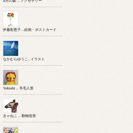
11月の森 … アクセサリー
伊藤彩恵子 …絵画・ポストカード
なかむらゆうこ…イラスト
Yukiahi … 羊毛人形
きゃねこ … 動物造形