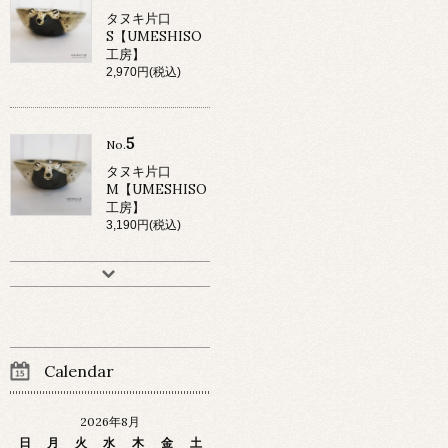
タヌキ片口
S【UMESHISO
工房】
2,970円(税込)
5
No.
タヌキ片口
M【UMESHISO
工房】
3,190円(税込)
Calendar
2026年8月
日
月
火
水
木
金
土