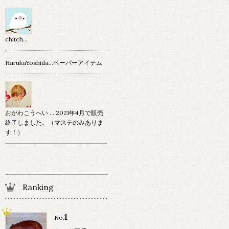
chitch…
HarukaYoshida…ペーパーアイテム
おがわこうへい … 2021年4月で販売
終了しました。（マステのみありま
す！）
Ranking
1
No.