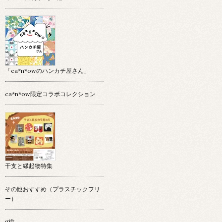
「ca*n*owのハンカチ屋さん」
ca*n*ow限定コラボコレクション
干支と縁起物特集
その他おすすめ（プラスチックフリ
ー）
gift