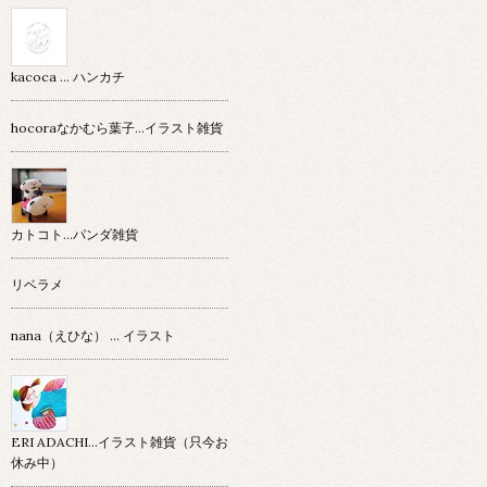
kacoca ... ハンカチ
hocoraなかむら葉子…イラスト雑貨
カトコト…パンダ雑貨
リベラメ
nana（えひな） … イラスト
ERI ADACHI...イラスト雑貨（只今お
休み中）