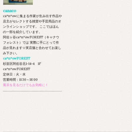
canaco
ca*n*owに集まる作家が生み出す作品や
店主がセレクトする雑貨や手芸用品のオ
ンラインショップです。 ここではほん
の一部を紹介しています。
阿佐ヶ谷ca*n*owFOREST（キャナウ
フォレスト）では 実際に手にとって作
品が見れます☆実店舗と合わせてお楽し
み下さい。
ca*n*owFOREST
杉並区阿佐谷北1-14-4 1F
ca*n*owFOREST
定休日：火・水
営業時間：11:30～18:00
展示を見るだけでもお気軽に！