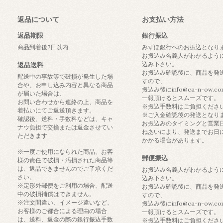
返品について
お支払い方法
返品期限
銀行振込
商品到着後7日以内
みずほ銀行へのお振込となり
お振込み名義人がわかるよう
込み下さい。
返品送料
お振込み確認後に、商品を発
配送中の事故等で破損が発生した場
すので、
合や、お申し込み内容と異なる商品
振込み後にinfo@ca-n-ow.c
が届いた場合は、
一報頂けるとスムーズです。
お問い合わせから連絡の上、商品を
※振込手数料はご負担くださ
着払いにてご返送頂きます。
※ご入金確認後の発送となり
確認後、送料・手数料などは、キャ
お振込みのタイミングと営業
ナウ負担で交換または返金させてい
ねあいにより、発送までお日
ただきます
かかる場合があります。
※一度ご使用になられた商品、お客
郵便振込
様の責任で破損・汚損された商品等
は、返品できませんのでご了承くだ
お振込み名義人がわかるよう
さい。
込み下さい。
※定形外郵便をご利用の場合、配送
お振込み確認後に、商品を発
中の破損補償はできません。
すので、
※注文間違い、イメージ違いなど、
振込み後にinfo@ca-n-ow.c
お客様のご都合による理由の場合
一報頂けるとスムーズです。
は、送料、返金の際の銀行振込手数
※振込手数料はご負担くださ