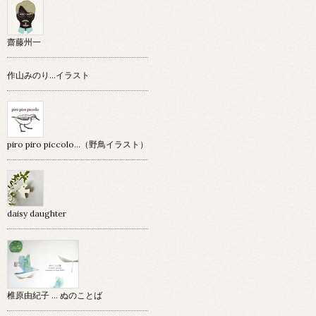
齋藤州一
作山みのり…イラスト
piro piro piccolo…（野鳥イラスト）
daisy daughter
椎原由紀子 ... ぬのことば