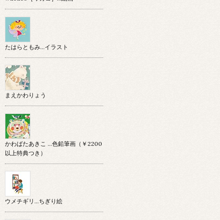
たはらともみ…イラスト
まえかわりょう
かわばたあきこ …色鉛筆画（￥2200
以上特典つき）
ウメチギリ…ちぎり絵