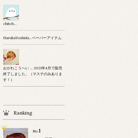
chitch…
HarukaYoshida…ペーパーアイテム
おがわこうへい … 2021年4月で販売
終了しました。（マステのみありま
す！）
Ranking
1
No.