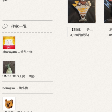
作家一覧
【刺繍】 チョコレートパフェ 【ポコルテポコチル】
3,850円(税込)
3,
abarayam … 造形小物
UMESHISO工房 … 陶器
nonojiko ... 陶小物