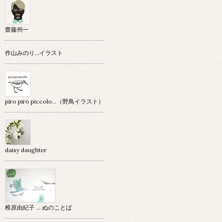
齋藤州一
作山みのり…イラスト
piro piro piccolo…（野鳥イラスト）
daisy daughter
椎原由紀子 ... ぬのことば