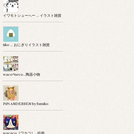
イワモトシューへー … イラスト雑貨
tiko … おにぎりイラスト雑貨
waco*neco...陶器小物
PiPi ANDERSEN by fumiko
wacaco［ワカコ］…絵画