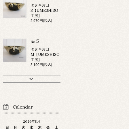
タヌキ片口
S【UMESHISO
工房】
2,970円(税込)
5
No.
タヌキ片口
M【UMESHISO
工房】
3,190円(税込)
Calendar
2026年8月
日
月
火
水
木
金
土