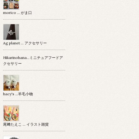
morico … がま口
Ag planet … アクセサリー
Hikarinohana…ミニチュアフードア
クセサリー
hacy's …羊毛小物
尾﨑たえこ … イラスト雑貨