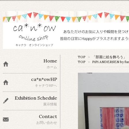
TOP
>
「部屋に絵を飾ろう」 
Home
TOP
>
PiPi ANDERSEN by fu
ホーム
ca*n*owHP
キャナウHPへ
Exhibition Schedule
展示情報
Contact
お問い合わせ