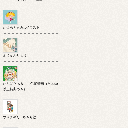
たはらともみ…イラスト
まえかわりょう
かわばたあきこ …色鉛筆画（￥2200
以上特典つき）
ウメチギリ…ちぎり絵