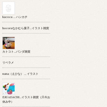
kacoca ... ハンカチ
hocoraなかむら葉子…イラスト雑貨
カトコト…パンダ雑貨
リベラメ
nana（えひな） … イラスト
ERI ADACHI...イラスト雑貨（只今お
休み中）