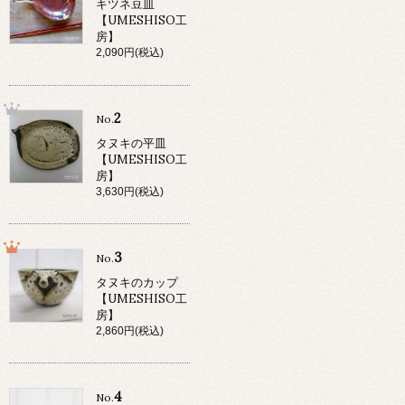
キツネ豆皿
【UMESHISO工
房】
2,090円(税込)
2
No.
タヌキの平皿
【UMESHISO工
房】
3,630円(税込)
3
No.
タヌキのカップ
【UMESHISO工
房】
2,860円(税込)
4
No.