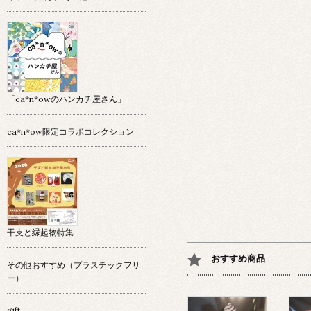
「ca*n*owのハンカチ屋さん」
ca*n*ow限定コラボコレクション
干支と縁起物特集
おすすめ商品
その他おすすめ（プラスチックフリ
ー）
gift