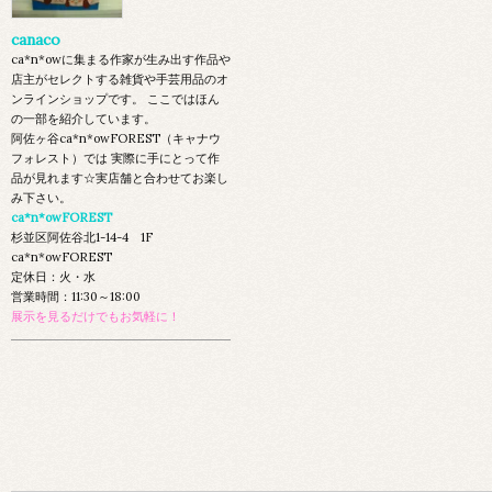
canaco
ca*n*owに集まる作家が生み出す作品や
店主がセレクトする雑貨や手芸用品のオ
ンラインショップです。 ここではほん
の一部を紹介しています。
阿佐ヶ谷ca*n*owFOREST（キャナウ
フォレスト）では 実際に手にとって作
品が見れます☆実店舗と合わせてお楽し
み下さい。
ca*n*owFOREST
杉並区阿佐谷北1-14-4 1F
ca*n*owFOREST
定休日：火・水
営業時間：11:30～18:00
展示を見るだけでもお気軽に！