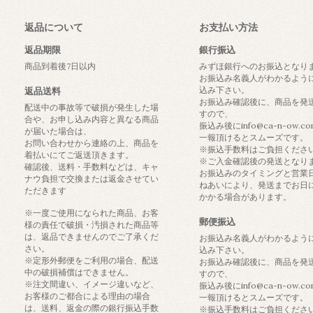
返品について
お支払い方法
返品期限
銀行振込
商品到着後7日以内
みずほ銀行へのお振込となり
お振込み名義人がわかるよう
込み下さい。
返品送料
お振込み確認後に、商品を発
配送中の事故等で破損が発生した場
すので、
合や、お申し込み内容と異なる商品
振込み後にinfo@ca-n-ow.c
が届いた場合は、
一報頂けるとスムーズです。
お問い合わせから連絡の上、商品を
※振込手数料はご負担くださ
着払いにてご返送頂きます。
※ご入金確認後の発送となり
確認後、送料・手数料などは、キャ
お振込みのタイミングと営業
ナウ負担で交換または返金させてい
ねあいにより、発送までお日
ただきます
かかる場合があります。
※一度ご使用になられた商品、お客
郵便振込
様の責任で破損・汚損された商品等
は、返品できませんのでご了承くだ
お振込み名義人がわかるよう
さい。
込み下さい。
※定形外郵便をご利用の場合、配送
お振込み確認後に、商品を発
中の破損補償はできません。
すので、
※注文間違い、イメージ違いなど、
振込み後にinfo@ca-n-ow.c
お客様のご都合による理由の場合
一報頂けるとスムーズです。
は、送料、返金の際の銀行振込手数
※振込手数料はご負担くださ