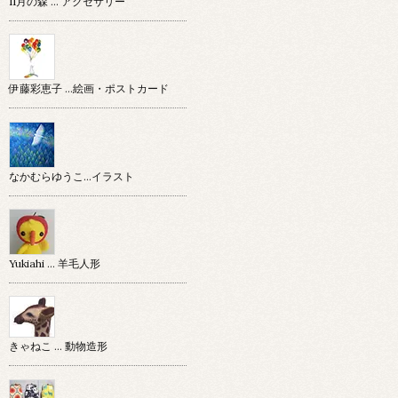
11月の森 … アクセサリー
伊藤彩恵子 …絵画・ポストカード
なかむらゆうこ…イラスト
Yukiahi … 羊毛人形
きゃねこ … 動物造形