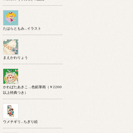
たはらともみ…イラスト
まえかわりょう
かわばたあきこ …色鉛筆画（￥2200
以上特典つき）
ウメチギリ…ちぎり絵