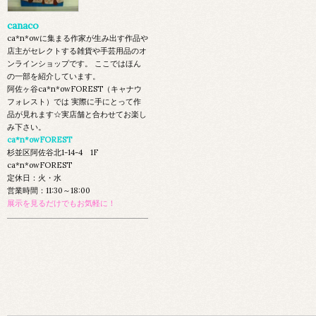
canaco
ca*n*owに集まる作家が生み出す作品や
店主がセレクトする雑貨や手芸用品のオ
ンラインショップです。 ここではほん
の一部を紹介しています。
阿佐ヶ谷ca*n*owFOREST（キャナウ
フォレスト）では 実際に手にとって作
品が見れます☆実店舗と合わせてお楽し
み下さい。
ca*n*owFOREST
杉並区阿佐谷北1-14-4 1F
ca*n*owFOREST
定休日：火・水
営業時間：11:30～18:00
展示を見るだけでもお気軽に！