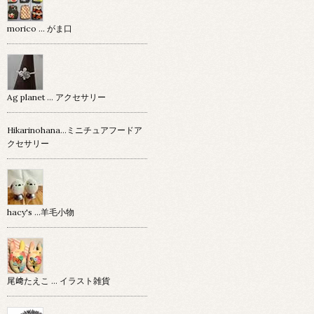
morico … がま口
Ag planet … アクセサリー
Hikarinohana…ミニチュアフードア
クセサリー
hacy's …羊毛小物
尾﨑たえこ … イラスト雑貨