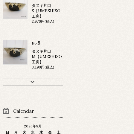
タヌキ片口
S【UMESHISO
工房】
2,970円(税込)
5
No.
タヌキ片口
M【UMESHISO
工房】
3,190円(税込)
Calendar
2026年8月
日
月
火
水
木
金
土