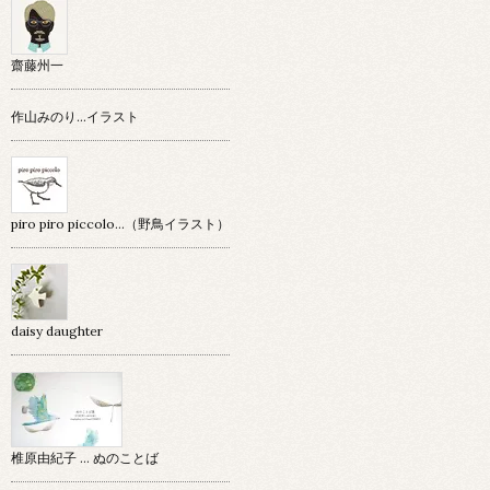
齋藤州一
作山みのり…イラスト
piro piro piccolo…（野鳥イラスト）
daisy daughter
椎原由紀子 ... ぬのことば