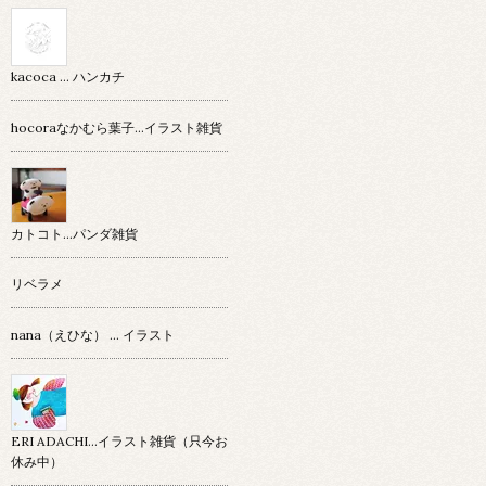
kacoca ... ハンカチ
hocoraなかむら葉子…イラスト雑貨
カトコト…パンダ雑貨
リベラメ
nana（えひな） … イラスト
ERI ADACHI...イラスト雑貨（只今お
休み中）