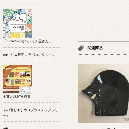
「ca*n*owのハンカチ屋さん」
関連商品
ca*n*ow限定コラボコレクション
干支と縁起物特集
その他おすすめ（プラスチックフリ
ー）
gift