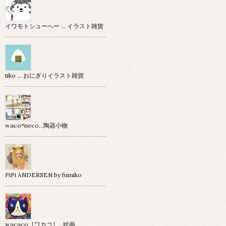
イワモトシューへー … イラスト雑貨
tiko … おにぎりイラスト雑貨
waco*neco...陶器小物
PiPi ANDERSEN by fumiko
wacaco［ワカコ］…絵画