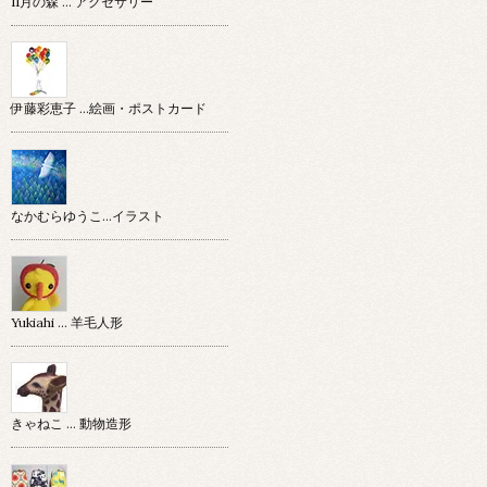
11月の森 … アクセサリー
伊藤彩恵子 …絵画・ポストカード
なかむらゆうこ…イラスト
Yukiahi … 羊毛人形
きゃねこ … 動物造形