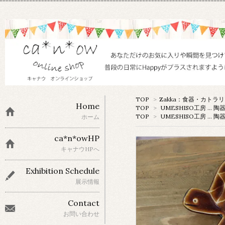
TOP
>
Zakka：食器・カトラ
Home
TOP
>
UMESHISO工房 … 陶
TOP
>
UMESHISO工房 … 陶
ホーム
ca*n*owHP
キャナウHPへ
Exhibition Schedule
展示情報
Contact
お問い合わせ