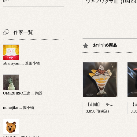
作家一覧
おすすめ商品
abarayam … 造形小物
UMESHISO工房 … 陶器
【刺繍】 チョコレートパフェ 【ポコルテポコチル】
nonojiko ... 陶小物
3,850円(税込)
3,