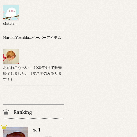
chitch…
HarukaYoshida…ペーパーアイテム
おがわこうへい … 2021年4月で販売
終了しました。（マステのみありま
す！）
Ranking
1
No.