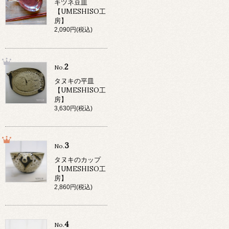
キツネ豆皿
【UMESHISO工
房】
2,090円(税込)
2
No.
タヌキの平皿
【UMESHISO工
房】
3,630円(税込)
3
No.
タヌキのカップ
【UMESHISO工
房】
2,860円(税込)
4
No.