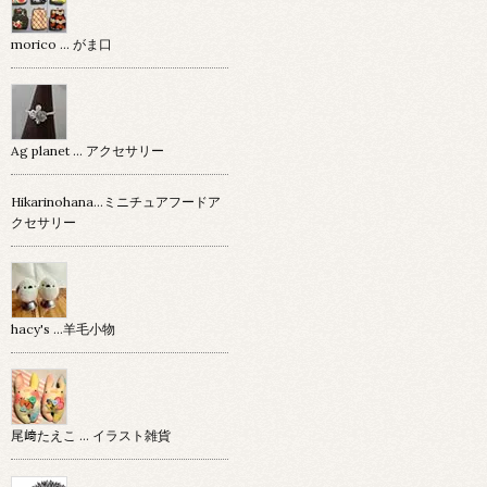
morico … がま口
Ag planet … アクセサリー
Hikarinohana…ミニチュアフードア
クセサリー
hacy's …羊毛小物
尾﨑たえこ … イラスト雑貨