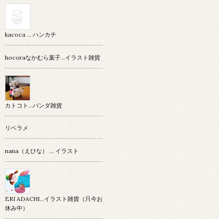
kacoca ... ハンカチ
hocoraなかむら葉子…イラスト雑貨
カトコト…パンダ雑貨
リベラメ
nana（えひな） … イラスト
ERI ADACHI...イラスト雑貨（只今お
休み中）