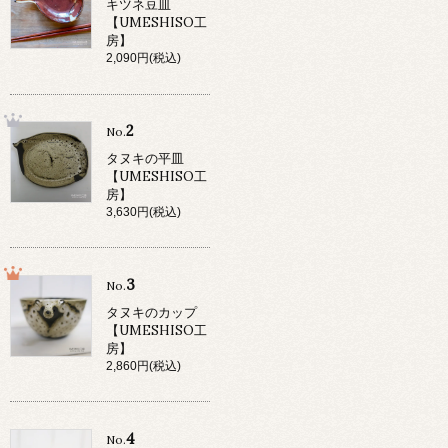
キツネ豆皿
【UMESHISO工
房】
2,090円(税込)
2
No.
タヌキの平皿
【UMESHISO工
房】
3,630円(税込)
3
No.
タヌキのカップ
【UMESHISO工
房】
2,860円(税込)
4
No.