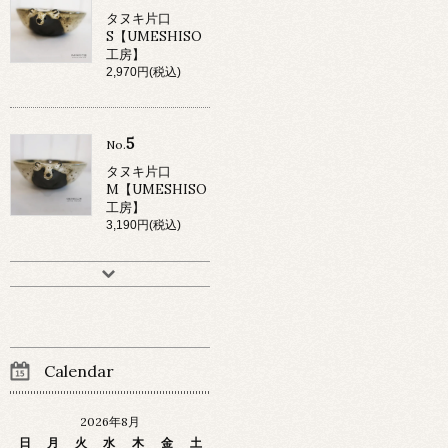
タヌキ片口
S【UMESHISO
工房】
2,970円(税込)
5
No.
タヌキ片口
M【UMESHISO
工房】
3,190円(税込)
Calendar
2026年8月
日
月
火
水
木
金
土