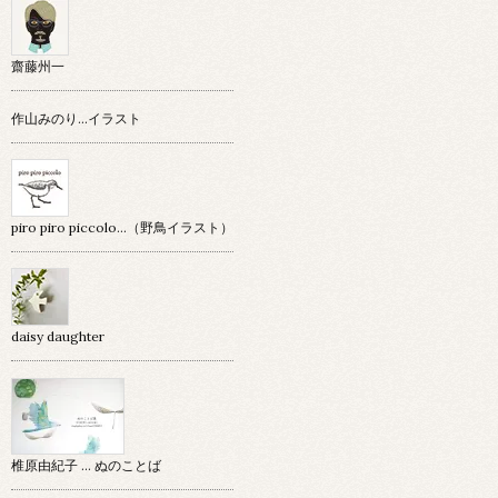
齋藤州一
作山みのり…イラスト
piro piro piccolo…（野鳥イラスト）
daisy daughter
椎原由紀子 ... ぬのことば