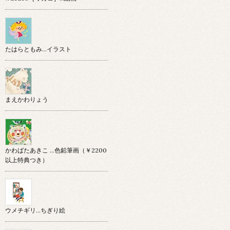
たはらともみ…イラスト
まえかわりょう
かわばたあきこ …色鉛筆画（￥2200
以上特典つき）
ウメチギリ…ちぎり絵