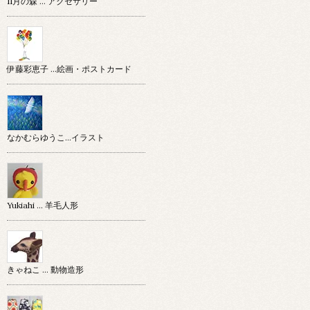
11月の森 … アクセサリー
伊藤彩恵子 …絵画・ポストカード
なかむらゆうこ…イラスト
Yukiahi … 羊毛人形
きゃねこ … 動物造形