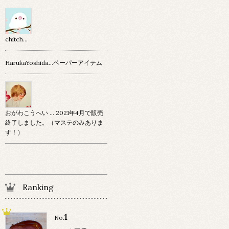
chitch…
HarukaYoshida…ペーパーアイテム
おがわこうへい … 2021年4月で販売
終了しました。（マステのみありま
す！）
Ranking
1
No.