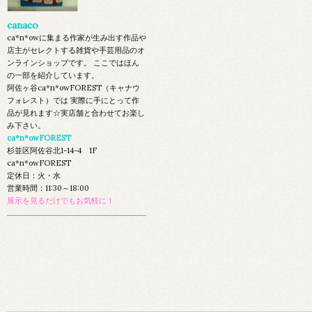
canaco
ca*n*owに集まる作家が生み出す作品や
店主がセレクトする雑貨や手芸用品のオ
ンラインショップです。 ここではほん
の一部を紹介しています。
阿佐ヶ谷ca*n*owFOREST（キャナウ
フォレスト）では 実際に手にとって作
品が見れます☆実店舗と合わせてお楽し
み下さい。
ca*n*owFOREST
杉並区阿佐谷北1-14-4 1F
ca*n*owFOREST
定休日：火・水
営業時間：11:30～18:00
展示を見るだけでもお気軽に！