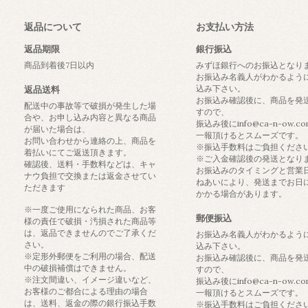
返品について
お支払い方法
返品期限
銀行振込
商品到着後7日以内
みずほ銀行へのお振込となり
お振込み名義人がわかるよう
込み下さい。
返品送料
お振込み確認後に、商品を発
配送中の事故等で破損が発生した場
すので、
合や、お申し込み内容と異なる商品
振込み後にinfo@ca-n-ow.c
が届いた場合は、
一報頂けるとスムーズです。
お問い合わせから連絡の上、商品を
※振込手数料はご負担くださ
着払いにてご返送頂きます。
※ご入金確認後の発送となり
確認後、送料・手数料などは、キャ
お振込みのタイミングと営業
ナウ負担で交換または返金させてい
ねあいにより、発送までお日
ただきます
かかる場合があります。
※一度ご使用になられた商品、お客
郵便振込
様の責任で破損・汚損された商品等
は、返品できませんのでご了承くだ
お振込み名義人がわかるよう
さい。
込み下さい。
※定形外郵便をご利用の場合、配送
お振込み確認後に、商品を発
中の破損補償はできません。
すので、
※注文間違い、イメージ違いなど、
振込み後にinfo@ca-n-ow.c
お客様のご都合による理由の場合
一報頂けるとスムーズです。
は、送料、返金の際の銀行振込手数
※振込手数料はご負担くださ