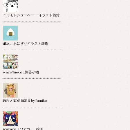
イワモトシューへー … イラスト雑貨
tiko … おにぎりイラスト雑貨
waco*neco...陶器小物
PiPi ANDERSEN by fumiko
wacaco［ワカコ］…絵画