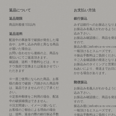
返品について
お支払い方法
返品期限
銀行振込
商品到着後7日以内
みずほ銀行へのお振込となり
お振込み名義人がわかるよう
込み下さい。
返品送料
お振込み確認後に、商品を発
配送中の事故等で破損が発生した場
すので、
合や、お申し込み内容と異なる商品
振込み後にinfo@ca-n-ow.c
が届いた場合は、
一報頂けるとスムーズです。
お問い合わせから連絡の上、商品を
※振込手数料はご負担くださ
着払いにてご返送頂きます。
※ご入金確認後の発送となり
確認後、送料・手数料などは、キャ
お振込みのタイミングと営業
ナウ負担で交換または返金させてい
ねあいにより、発送までお日
ただきます
かかる場合があります。
※一度ご使用になられた商品、お客
郵便振込
様の責任で破損・汚損された商品等
は、返品できませんのでご了承くだ
お振込み名義人がわかるよう
さい。
込み下さい。
※定形外郵便をご利用の場合、配送
お振込み確認後に、商品を発
中の破損補償はできません。
すので、
※注文間違い、イメージ違いなど、
振込み後にinfo@ca-n-ow.c
お客様のご都合による理由の場合
一報頂けるとスムーズです。
は、送料、返金の際の銀行振込手数
※振込手数料はご負担くださ