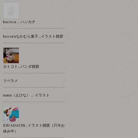
kacoca ... ハンカチ
hocoraなかむら葉子…イラスト雑貨
カトコト…パンダ雑貨
リベラメ
nana（えひな） … イラスト
ERI ADACHI...イラスト雑貨（只今お
休み中）