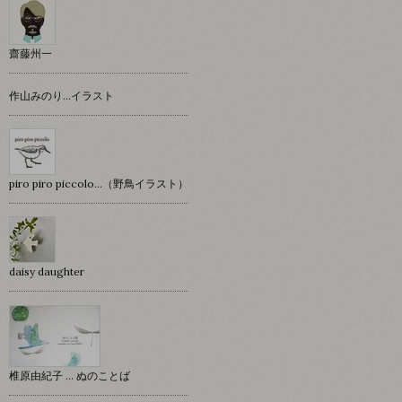
齋藤州一
作山みのり…イラスト
piro piro piccolo…（野鳥イラスト）
daisy daughter
椎原由紀子 ... ぬのことば