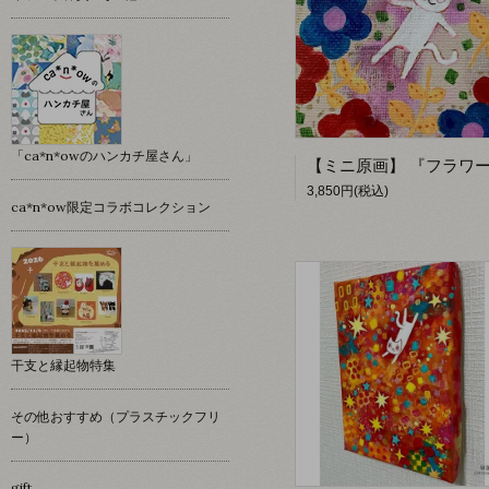
「ca*n*owのハンカチ屋さん」
3,850円(税込)
ca*n*ow限定コラボコレクション
干支と縁起物特集
その他おすすめ（プラスチックフリ
ー）
gift