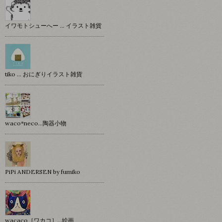
イワモトシューへー … イラスト雑貨
tiko … おにぎりイラスト雑貨
waco*neco...陶器小物
PiPi ANDERSEN by fumiko
wacaco［ワカコ］…絵画