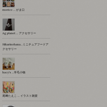
morico … がま口
Ag planet … アクセサリー
Hikarinohana…ミニチュアフードア
クセサリー
hacy's …羊毛小物
尾﨑たえこ … イラスト雑貨