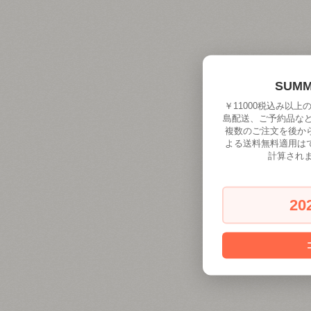
SUM
￥11000税込み以
島配送、ご予約品な
複数のご注文を後か
よる送料無料適用は
計算され
20