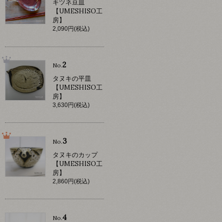
キツネ豆皿
【UMESHISO工
房】
2,090円(税込)
2
No.
タヌキの平皿
【UMESHISO工
房】
3,630円(税込)
3
No.
タヌキのカップ
【UMESHISO工
房】
2,860円(税込)
4
No.