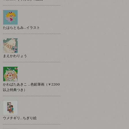
たはらともみ…イラスト
まえかわりょう
かわばたあきこ …色鉛筆画（￥2200
以上特典つき）
ウメチギリ…ちぎり絵