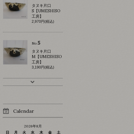
タヌキ片口
S【UMESHISO
工房】
2,970円(税込)
5
No.
タヌキ片口
M【UMESHISO
工房】
3,190円(税込)
Calendar
2026年8月
日
月
火
水
木
金
土