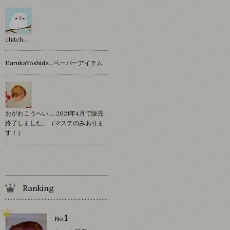
chitch…
HarukaYoshida…ペーパーアイテム
おがわこうへい … 2021年4月で販売
終了しました。（マステのみありま
す！）
Ranking
1
No.