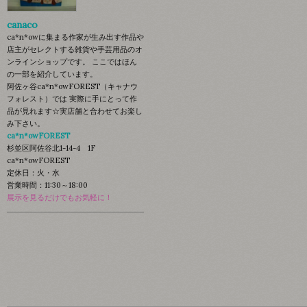
canaco
ca*n*owに集まる作家が生み出す作品や
店主がセレクトする雑貨や手芸用品のオ
ンラインショップです。 ここではほん
の一部を紹介しています。
阿佐ヶ谷ca*n*owFOREST（キャナウ
フォレスト）では 実際に手にとって作
品が見れます☆実店舗と合わせてお楽し
み下さい。
ca*n*owFOREST
杉並区阿佐谷北1-14-4 1F
ca*n*owFOREST
定休日：火・水
営業時間：11:30～18:00
展示を見るだけでもお気軽に！