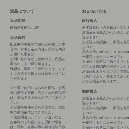
返品について
お支払い方法
返品期限
銀行振込
商品到着後7日以内
みずほ銀行へのお振込となり
お振込み名義人がわかるよう
込み下さい。
返品送料
お振込み確認後に、商品を発
配送中の事故等で破損が発生した場
すので、
合や、お申し込み内容と異なる商品
振込み後にinfo@ca-n-ow.c
が届いた場合は、
一報頂けるとスムーズです。
お問い合わせから連絡の上、商品を
※振込手数料はご負担くださ
着払いにてご返送頂きます。
※ご入金確認後の発送となり
確認後、送料・手数料などは、キャ
お振込みのタイミングと営業
ナウ負担で交換または返金させてい
ねあいにより、発送までお日
ただきます
かかる場合があります。
※一度ご使用になられた商品、お客
郵便振込
様の責任で破損・汚損された商品等
は、返品できませんのでご了承くだ
お振込み名義人がわかるよう
さい。
込み下さい。
※定形外郵便をご利用の場合、配送
お振込み確認後に、商品を発
中の破損補償はできません。
すので、
※注文間違い、イメージ違いなど、
振込み後にinfo@ca-n-ow.c
お客様のご都合による理由の場合
一報頂けるとスムーズです。
は、送料、返金の際の銀行振込手数
※振込手数料はご負担くださ