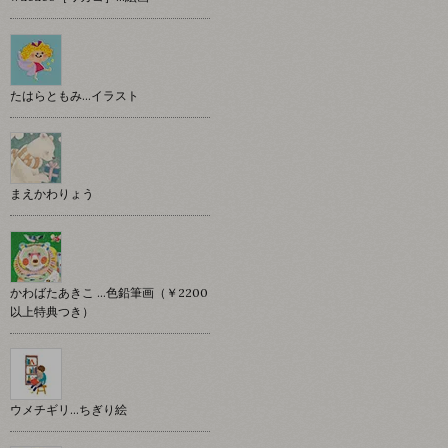
たはらともみ…イラスト
まえかわりょう
かわばたあきこ …色鉛筆画（￥2200
以上特典つき）
ウメチギリ…ちぎり絵