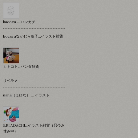
kacoca ... ハンカチ
hocoraなかむら葉子…イラスト雑貨
カトコト…パンダ雑貨
リベラメ
nana（えひな） … イラスト
ERI ADACHI...イラスト雑貨（只今お
休み中）