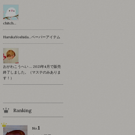
chitch…
HarukaYoshida…ペーパーアイテム
おがわこうへい … 2021年4月で販売
終了しました。（マステのみありま
す！）
Ranking
1
No.