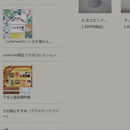
ヒヨコピンクッション 【hacy's】
1,320円(税込)
1,
「ca*n*owのハンカチ屋さん」
ca*n*ow限定コラボコレクション
干支と縁起物特集
その他おすすめ（プラスチックフリ
ー）
gift