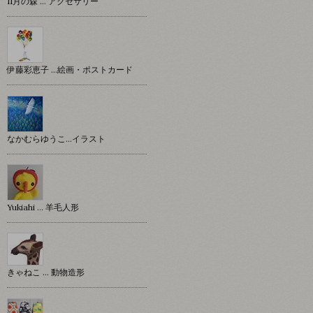
11月の森 … アクセサリー
伊藤彩恵子 …絵画・ポストカード
なかむらゆうこ…イラスト
Yukiahi … 羊毛人形
きゃねこ … 動物造形