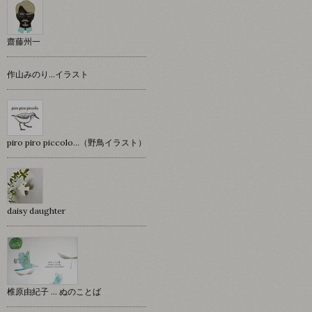
齋藤州一
作山みのり…イラスト
piro piro piccolo…（野鳥イラスト）
daisy daughter
椎原由紀子 ... ぬのことば