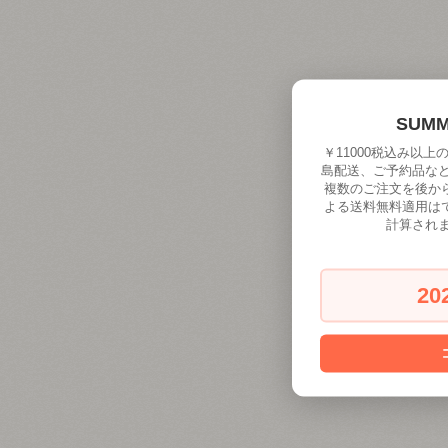
SUM
￥11000税込み以
島配送、ご予約品な
複数のご注文を後か
よる送料無料適用は
計算され
20