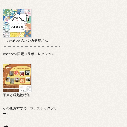
「ca*n*owのハンカチ屋さん」
ca*n*ow限定コラボコレクション
干支と縁起物特集
その他おすすめ（プラスチックフリ
ー）
gift