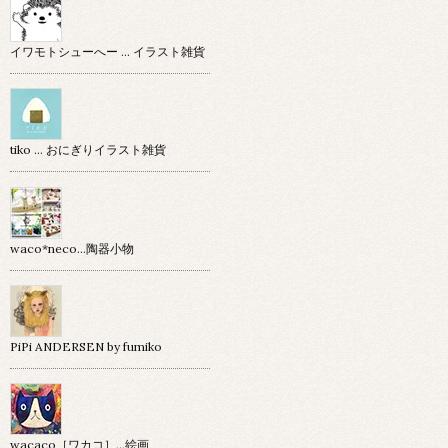
イワモトシューへー … イラスト雑貨
tiko … おにぎりイラスト雑貨
waco*neco...陶器小物
PiPi ANDERSEN by fumiko
wacaco［ワカコ］…絵画