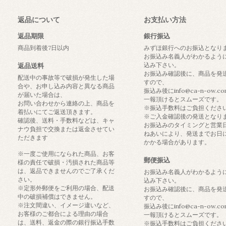
返品について
お支払い方法
返品期限
銀行振込
商品到着後7日以内
みずほ銀行へのお振込となり
お振込み名義人がわかるよう
込み下さい。
返品送料
お振込み確認後に、商品を発
配送中の事故等で破損が発生した場
すので、
合や、お申し込み内容と異なる商品
振込み後にinfo@ca-n-ow.c
が届いた場合は、
一報頂けるとスムーズです。
お問い合わせから連絡の上、商品を
※振込手数料はご負担くださ
着払いにてご返送頂きます。
※ご入金確認後の発送となり
確認後、送料・手数料などは、キャ
お振込みのタイミングと営業
ナウ負担で交換または返金させてい
ねあいにより、発送までお日
ただきます
かかる場合があります。
※一度ご使用になられた商品、お客
郵便振込
様の責任で破損・汚損された商品等
は、返品できませんのでご了承くだ
お振込み名義人がわかるよう
さい。
込み下さい。
※定形外郵便をご利用の場合、配送
お振込み確認後に、商品を発
中の破損補償はできません。
すので、
※注文間違い、イメージ違いなど、
振込み後にinfo@ca-n-ow.c
お客様のご都合による理由の場合
一報頂けるとスムーズです。
は、送料、返金の際の銀行振込手数
※振込手数料はご負担くださ