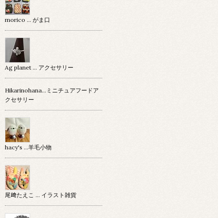
morico … がま口
Ag planet … アクセサリー
Hikarinohana…ミニチュアフードア
クセサリー
hacy's …羊毛小物
尾﨑たえこ … イラスト雑貨