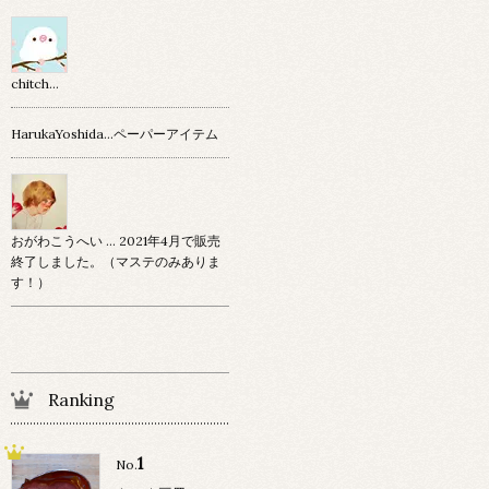
chitch…
HarukaYoshida…ペーパーアイテム
おがわこうへい … 2021年4月で販売
終了しました。（マステのみありま
す！）
Ranking
1
No.