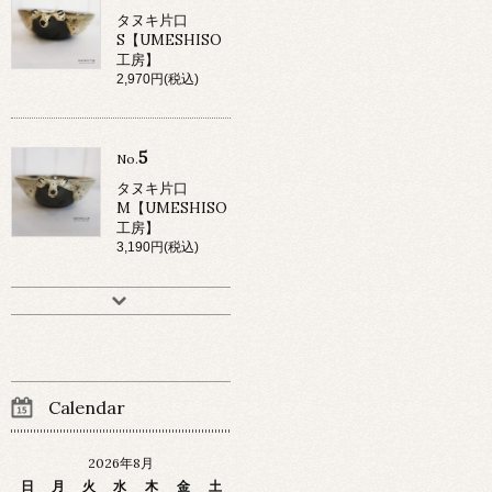
タヌキ片口
S【UMESHISO
工房】
2,970円(税込)
5
No.
タヌキ片口
M【UMESHISO
工房】
3,190円(税込)
Calendar
2026年8月
日
月
火
水
木
金
土