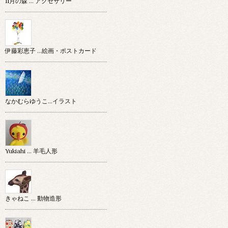
11月の森 … アクセサリー
伊藤彩恵子 …絵画・ポストカード
なかむらゆうこ…イラスト
Yukiahi … 羊毛人形
きゃねこ … 動物造形