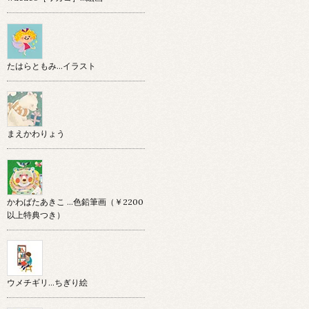
たはらともみ…イラスト
まえかわりょう
かわばたあきこ …色鉛筆画（￥2200
以上特典つき）
ウメチギリ…ちぎり絵