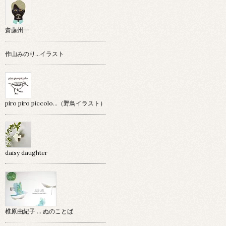
齋藤州一
作山みのり…イラスト
piro piro piccolo…（野鳥イラスト）
daisy daughter
椎原由紀子 ... ぬのことば