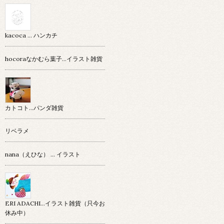
kacoca ... ハンカチ
hocoraなかむら葉子…イラスト雑貨
カトコト…パンダ雑貨
リベラメ
nana（えひな） … イラスト
ERI ADACHI...イラスト雑貨（只今お
休み中）