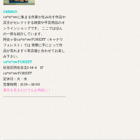
canaco
ca*n*owに集まる作家が生み出す作品や
店主がセレクトする雑貨や手芸用品のオ
ンラインショップです。 ここではほん
の一部を紹介しています。
阿佐ヶ谷ca*n*owFOREST（キャナウ
フォレスト）では 実際に手にとって作
品が見れます☆実店舗と合わせてお楽し
み下さい。
ca*n*owFOREST
杉並区阿佐谷北1-14-4 1F
ca*n*owFOREST
定休日：火・水
営業時間：11:30～18:00
展示を見るだけでもお気軽に！