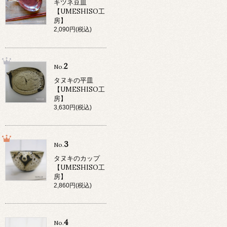
キツネ豆皿
【UMESHISO工
房】
2,090円(税込)
2
No.
タヌキの平皿
【UMESHISO工
房】
3,630円(税込)
3
No.
タヌキのカップ
【UMESHISO工
房】
2,860円(税込)
4
No.