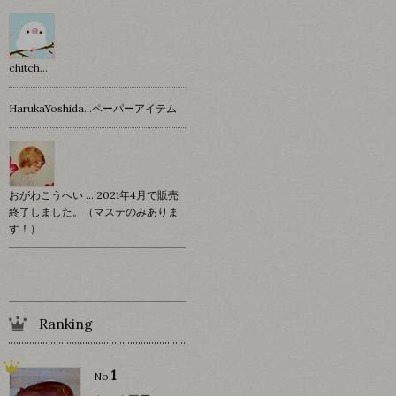
chitch…
HarukaYoshida…ペーパーアイテム
おがわこうへい … 2021年4月で販売
終了しました。（マステのみありま
す！）
Ranking
1
No.