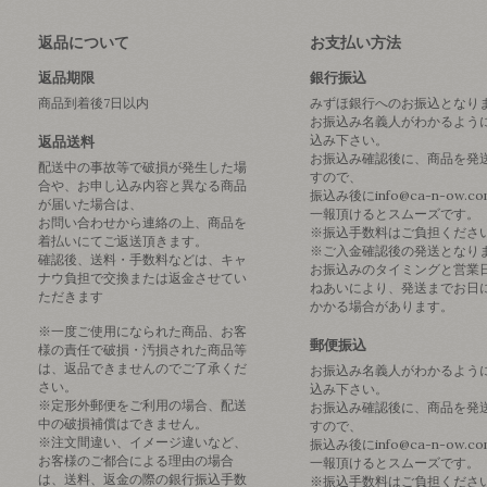
返品について
お支払い方法
返品期限
銀行振込
商品到着後7日以内
みずほ銀行へのお振込となり
お振込み名義人がわかるよう
込み下さい。
返品送料
お振込み確認後に、商品を発
配送中の事故等で破損が発生した場
すので、
合や、お申し込み内容と異なる商品
振込み後にinfo@ca-n-ow.c
が届いた場合は、
一報頂けるとスムーズです。
お問い合わせから連絡の上、商品を
※振込手数料はご負担くださ
着払いにてご返送頂きます。
※ご入金確認後の発送となり
確認後、送料・手数料などは、キャ
お振込みのタイミングと営業
ナウ負担で交換または返金させてい
ねあいにより、発送までお日
ただきます
かかる場合があります。
※一度ご使用になられた商品、お客
郵便振込
様の責任で破損・汚損された商品等
は、返品できませんのでご了承くだ
お振込み名義人がわかるよう
さい。
込み下さい。
※定形外郵便をご利用の場合、配送
お振込み確認後に、商品を発
中の破損補償はできません。
すので、
※注文間違い、イメージ違いなど、
振込み後にinfo@ca-n-ow.c
お客様のご都合による理由の場合
一報頂けるとスムーズです。
は、送料、返金の際の銀行振込手数
※振込手数料はご負担くださ