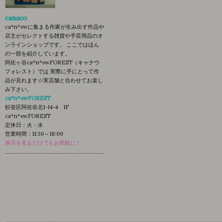
canaco
ca*n*owに集まる作家が生み出す作品や
店主がセレクトする雑貨や手芸用品のオ
ンラインショップです。 ここではほん
の一部を紹介しています。
阿佐ヶ谷ca*n*owFOREST（キャナウ
フォレスト）では 実際に手にとって作
品が見れます☆実店舗と合わせてお楽し
み下さい。
ca*n*owFOREST
杉並区阿佐谷北1-14-4 1F
ca*n*owFOREST
定休日：火・水
営業時間：11:30～18:00
展示を見るだけでもお気軽に！