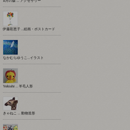
11月の森 … アクセサリー
伊藤彩恵子 …絵画・ポストカード
なかむらゆうこ…イラスト
Yukiahi … 羊毛人形
きゃねこ … 動物造形