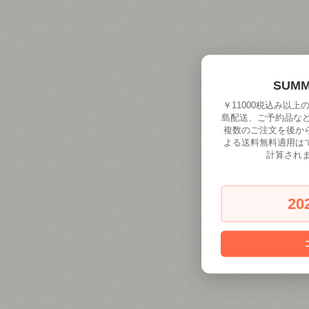
SUM
￥11000税込み以
島配送、ご予約品な
複数のご注文を後か
よる送料無料適用は
計算され
20