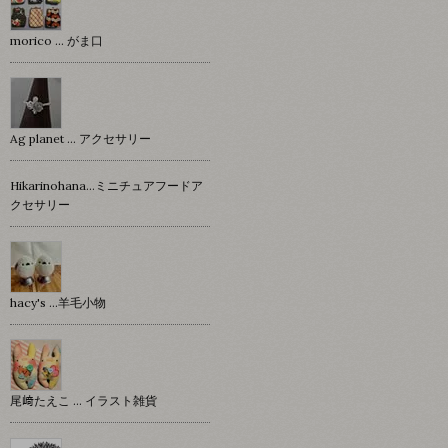
morico … がま口
Ag planet … アクセサリー
Hikarinohana…ミニチュアフードア
クセサリー
hacy's …羊毛小物
尾﨑たえこ … イラスト雑貨