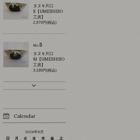
タヌキ片口
S【UMESHISO
工房】
2,970円(税込)
5
No.
タヌキ片口
M【UMESHISO
工房】
3,190円(税込)
Calendar
2026年8月
日
月
火
水
木
金
土