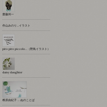
齋藤州一
作山みのり…イラスト
piro piro piccolo…（野鳥イラスト）
daisy daughter
椎原由紀子 ... ぬのことば