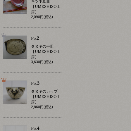
キツネ豆皿
【UMESHISO工
房】
2,090円(税込)
2
No.
タヌキの平皿
【UMESHISO工
房】
3,630円(税込)
3
No.
タヌキのカップ
【UMESHISO工
房】
2,860円(税込)
4
No.