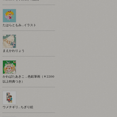
たはらともみ…イラスト
まえかわりょう
かわばたあきこ …色鉛筆画（￥2200
以上特典つき）
ウメチギリ…ちぎり絵