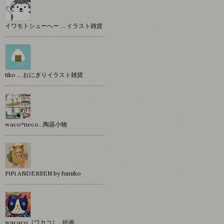
イワモトシューへー … イラスト雑貨
tiko … おにぎりイラスト雑貨
waco*neco...陶器小物
PiPi ANDERSEN by fumiko
wacaco［ワカコ］…絵画