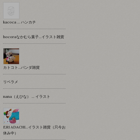
kacoca ... ハンカチ
hocoraなかむら葉子…イラスト雑貨
カトコト…パンダ雑貨
リベラメ
nana（えひな） … イラスト
ERI ADACHI...イラスト雑貨（只今お
休み中）