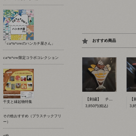
おすすめ商品
「ca*n*owのハンカチ屋さん」
ca*n*ow限定コラボコレクション
【刺繍】 チョコレートパフェ 【ポコルテポコチル】
干支と縁起物特集
3,850円(税込)
3,
その他おすすめ（プラスチックフリ
ー）
gift