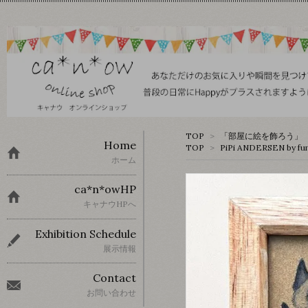
TOP
>
「部屋に絵を飾ろう」 
Home
TOP
>
PiPi ANDERSEN by fu
ホーム
ca*n*owHP
キャナウHPへ
Exhibition Schedule
展示情報
Contact
お問い合わせ