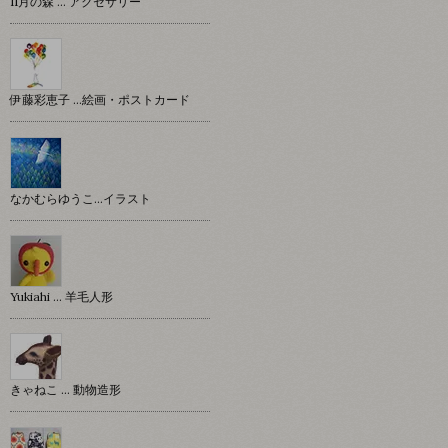
11月の森 … アクセサリー
伊藤彩恵子 …絵画・ポストカード
なかむらゆうこ…イラスト
Yukiahi … 羊毛人形
きゃねこ … 動物造形