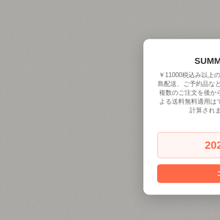
SUM
￥11000税込み以
島配送、ご予約品な
複数のご注文を後か
よる送料無料適用は
計算され
20