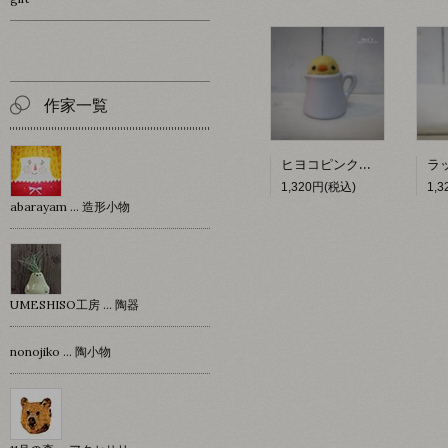
作家一覧
ヒヨコピンクッション 【hacy's】
1,320円(税込)
1,
abarayam … 造形小物
UMESHISO工房 … 陶器
nonojiko ... 陶小物