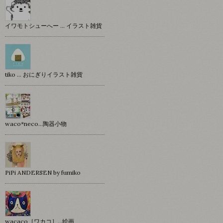
イワモトシューへー … イラスト雑貨
tiko … おにぎりイラスト雑貨
waco*neco...陶器小物
PiPi ANDERSEN by fumiko
wacaco［ワカコ］…絵画