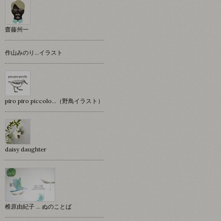
齋藤州一
作山みのり…イラスト
piro piro piccolo…（野鳥イラスト）
daisy daughter
椎原由紀子 ... ぬのことば