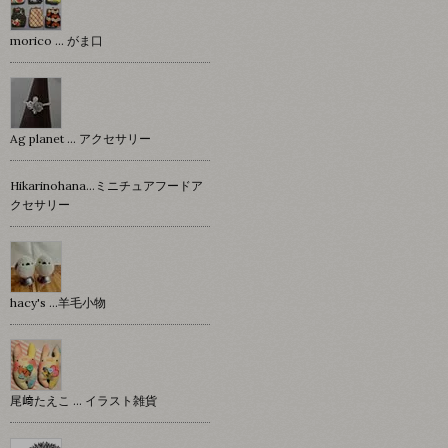
morico … がま口
Ag planet … アクセサリー
Hikarinohana…ミニチュアフードア
クセサリー
hacy's …羊毛小物
尾﨑たえこ … イラスト雑貨