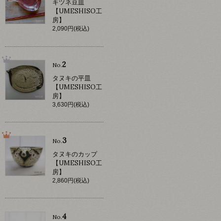
キツネ豆皿
【UMESHISO工
房】
2,090円(税込)
2
No.
タヌキの平皿
【UMESHISO工
房】
3,630円(税込)
3
No.
タヌキのカップ
【UMESHISO工
房】
2,860円(税込)
4
No.