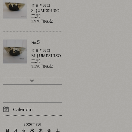
タヌキ片口
S【UMESHISO
工房】
2,970円(税込)
5
No.
タヌキ片口
M【UMESHISO
工房】
3,190円(税込)
Calendar
2026年8月
日
月
火
水
木
金
土