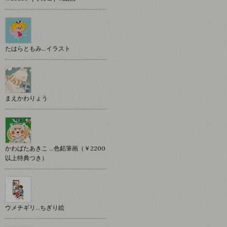
たはらともみ…イラスト
まえかわりょう
かわばたあきこ …色鉛筆画（￥2200
以上特典つき）
ウメチギリ…ちぎり絵