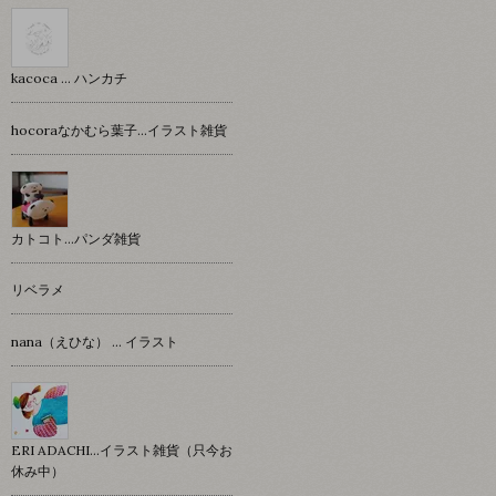
kacoca ... ハンカチ
hocoraなかむら葉子…イラスト雑貨
カトコト…パンダ雑貨
リベラメ
nana（えひな） … イラスト
ERI ADACHI...イラスト雑貨（只今お
休み中）