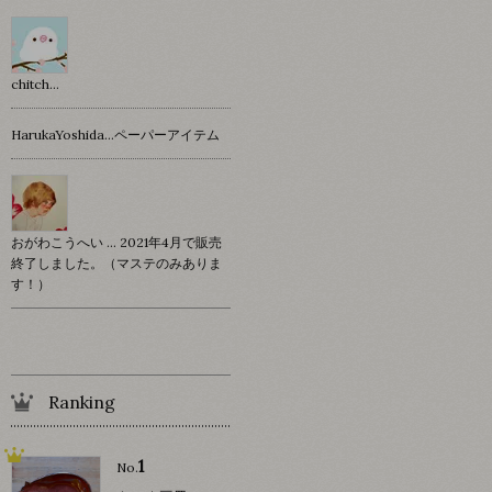
chitch…
HarukaYoshida…ペーパーアイテム
おがわこうへい … 2021年4月で販売
終了しました。（マステのみありま
す！）
Ranking
1
No.