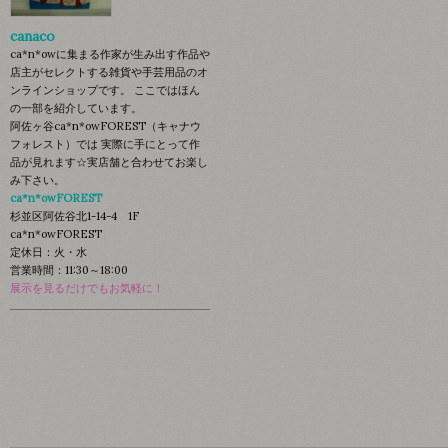
canaco
ca*n*owに集まる作家が生み出す作品や
店主がセレクトする雑貨や手芸用品のオ
ンラインショップです。 ここではほん
の一部を紹介しています。
阿佐ヶ谷ca*n*owFOREST（キャナウ
フォレスト）では 実際に手にとって作
品が見れます☆実店舗と合わせてお楽し
み下さい。
ca*n*owFOREST
杉並区阿佐谷北1-14-4 1F
ca*n*owFOREST
定休日：火・水
営業時間：11:30～18:00
展示を見るだけでもお気軽に！