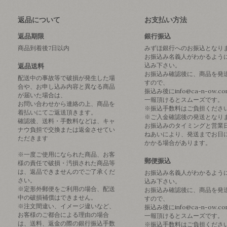
返品について
お支払い方法
返品期限
銀行振込
商品到着後7日以内
みずほ銀行へのお振込となり
お振込み名義人がわかるよう
込み下さい。
返品送料
お振込み確認後に、商品を発
配送中の事故等で破損が発生した場
すので、
合や、お申し込み内容と異なる商品
振込み後にinfo@ca-n-ow.c
が届いた場合は、
一報頂けるとスムーズです。
お問い合わせから連絡の上、商品を
※振込手数料はご負担くださ
着払いにてご返送頂きます。
※ご入金確認後の発送となり
確認後、送料・手数料などは、キャ
お振込みのタイミングと営業
ナウ負担で交換または返金させてい
ねあいにより、発送までお日
ただきます
かかる場合があります。
※一度ご使用になられた商品、お客
郵便振込
様の責任で破損・汚損された商品等
は、返品できませんのでご了承くだ
お振込み名義人がわかるよう
さい。
込み下さい。
※定形外郵便をご利用の場合、配送
お振込み確認後に、商品を発
中の破損補償はできません。
すので、
※注文間違い、イメージ違いなど、
振込み後にinfo@ca-n-ow.c
お客様のご都合による理由の場合
一報頂けるとスムーズです。
は、送料、返金の際の銀行振込手数
※振込手数料はご負担くださ