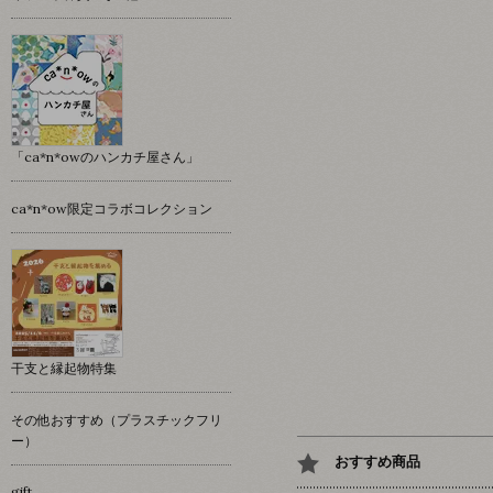
「ca*n*owのハンカチ屋さん」
ca*n*ow限定コラボコレクション
干支と縁起物特集
その他おすすめ（プラスチックフリ
ー）
おすすめ商品
gift