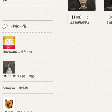
【刺繍】 チョコレートパフェ 【ポコルテポコチル】
3,850円(税込)
3,
作家一覧
abarayam … 造形小物
UMESHISO工房 … 陶器
nonojiko ... 陶小物