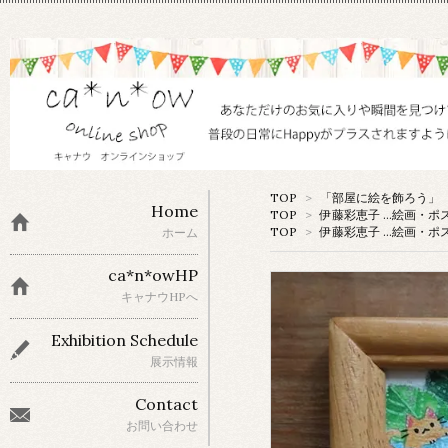
TOP
>
「部屋に絵を飾ろう」 
Home
TOP
>
伊藤彩恵子 …絵画・ポ
TOP
>
伊藤彩恵子 …絵画・ポ
ホーム
ca*n*owHP
キャナウHPへ
Exhibition Schedule
展示情報
Contact
お問い合わせ