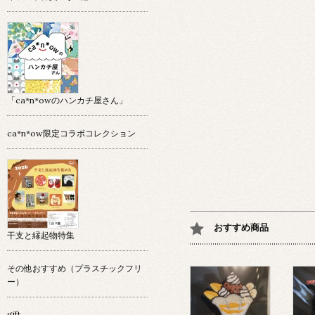
「ca*n*owのハンカチ屋さん」
ca*n*ow限定コラボコレクション
おすすめ商品
干支と縁起物特集
その他おすすめ（プラスチックフリ
ー）
gift