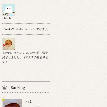
chitch…
HarukaYoshida…ペーパーアイテム
おがわこうへい … 2021年4月で販売
終了しました。（マステのみありま
す！）
Ranking
1
No.