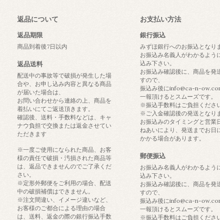
返品について
お支払い方法
返品期限
銀行振込
商品到着後7日以内
みずほ銀行へのお振込となり
お振込み名義人がわかるよう
込み下さい。
返品送料
お振込み確認後に、商品を発
配送中の事故等で破損が発生した場
すので、
合や、お申し込み内容と異なる商品
振込み後にinfo@ca-n-ow.c
が届いた場合は、
一報頂けるとスムーズです。
お問い合わせから連絡の上、商品を
※振込手数料はご負担くださ
着払いにてご返送頂きます。
※ご入金確認後の発送となり
確認後、送料・手数料などは、キャ
お振込みのタイミングと営業
ナウ負担で交換または返金させてい
ねあいにより、発送までお日
ただきます
かかる場合があります。
※一度ご使用になられた商品、お客
郵便振込
様の責任で破損・汚損された商品等
は、返品できませんのでご了承くだ
お振込み名義人がわかるよう
さい。
込み下さい。
※定形外郵便をご利用の場合、配送
お振込み確認後に、商品を発
中の破損補償はできません。
すので、
※注文間違い、イメージ違いなど、
振込み後にinfo@ca-n-ow.c
お客様のご都合による理由の場合
一報頂けるとスムーズです。
は、送料、返金の際の銀行振込手数
※振込手数料はご負担くださ