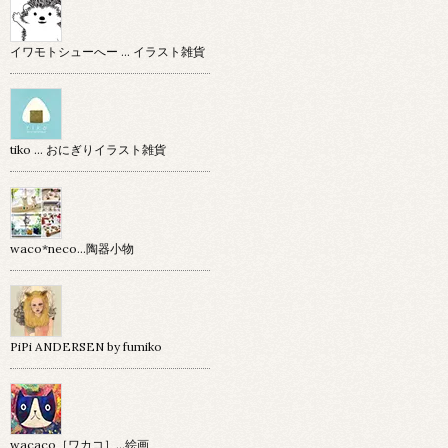
イワモトシューへー … イラスト雑貨
tiko … おにぎりイラスト雑貨
waco*neco...陶器小物
PiPi ANDERSEN by fumiko
wacaco［ワカコ］…絵画