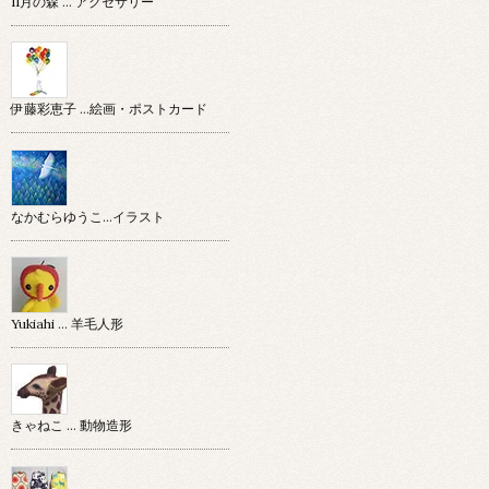
11月の森 … アクセサリー
伊藤彩恵子 …絵画・ポストカード
なかむらゆうこ…イラスト
Yukiahi … 羊毛人形
きゃねこ … 動物造形