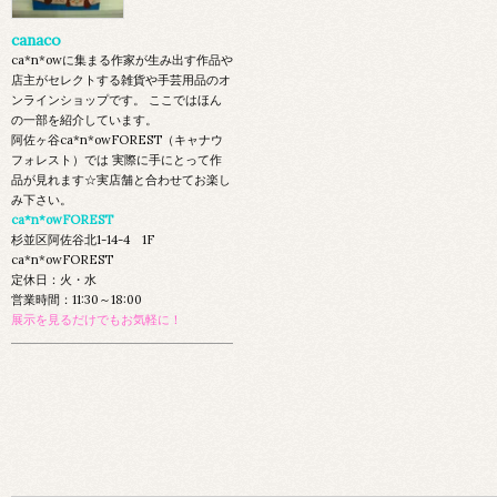
canaco
ca*n*owに集まる作家が生み出す作品や
店主がセレクトする雑貨や手芸用品のオ
ンラインショップです。 ここではほん
の一部を紹介しています。
阿佐ヶ谷ca*n*owFOREST（キャナウ
フォレスト）では 実際に手にとって作
品が見れます☆実店舗と合わせてお楽し
み下さい。
ca*n*owFOREST
杉並区阿佐谷北1-14-4 1F
ca*n*owFOREST
定休日：火・水
営業時間：11:30～18:00
展示を見るだけでもお気軽に！