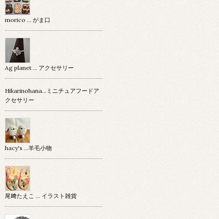
morico … がま口
Ag planet … アクセサリー
Hikarinohana…ミニチュアフードア
クセサリー
hacy's …羊毛小物
尾﨑たえこ … イラスト雑貨