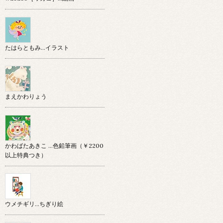
たはらともみ…イラスト
まえかわりょう
かわばたあきこ …色鉛筆画（￥2200
以上特典つき）
ウメチギリ…ちぎり絵