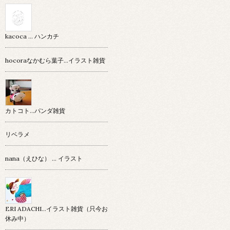
kacoca ... ハンカチ
hocoraなかむら葉子…イラスト雑貨
カトコト…パンダ雑貨
リベラメ
nana（えひな） … イラスト
ERI ADACHI...イラスト雑貨（只今お
休み中）