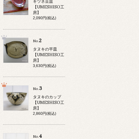
キツネ豆皿
【UMESHISO工
房】
2,090円(税込)
2
No.
タヌキの平皿
【UMESHISO工
房】
3,630円(税込)
3
No.
タヌキのカップ
【UMESHISO工
房】
2,860円(税込)
4
No.