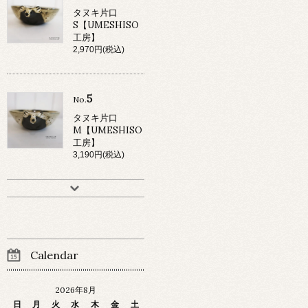
タヌキ片口
S【UMESHISO
工房】
2,970円(税込)
5
No.
タヌキ片口
M【UMESHISO
工房】
3,190円(税込)
Calendar
2026年8月
日
月
火
水
木
金
土