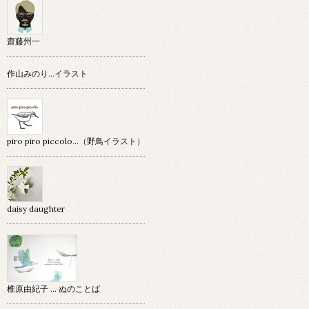
齋藤州一
作山みのり…イラスト
piro piro piccolo…（野鳥イラスト）
daisy daughter
椎原由紀子 ... ぬのことば