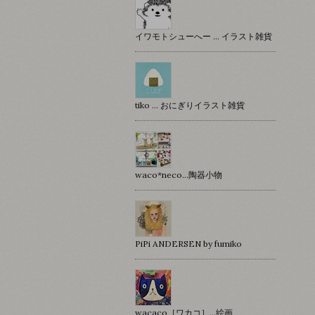
イワモトシューへー … イラスト雑貨
tiko … おにぎりイラスト雑貨
waco*neco...陶器小物
PiPi ANDERSEN by fumiko
wacaco［ワカコ］…絵画