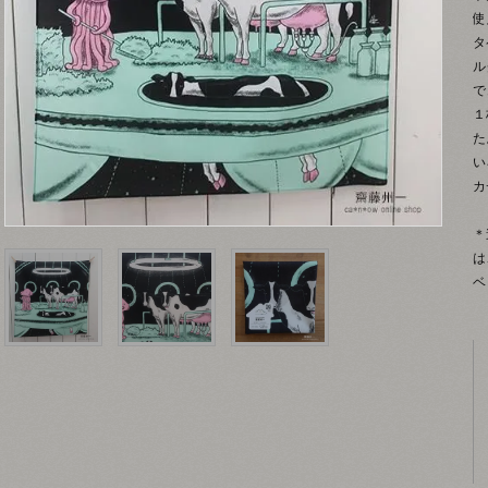
使
タ
ル
で
１
た
い
カ
＊
は
ベ