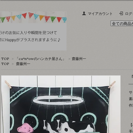
マイアカウント
ログ
TOP
>
「ca*n*owのハンカチ屋さん」
>
齋藤州一
TOP
>
齋藤州一
サ
素
作
【
手