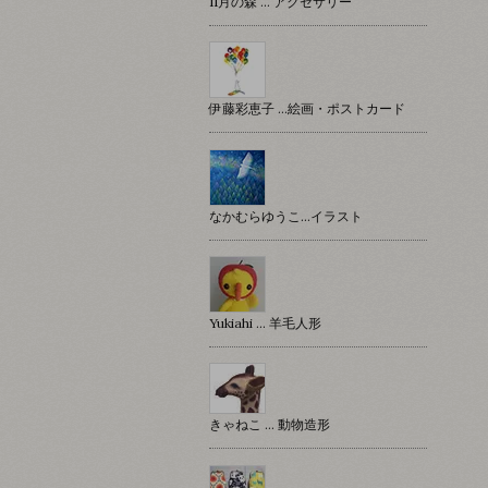
11月の森 … アクセサリー
伊藤彩恵子 …絵画・ポストカード
なかむらゆうこ…イラスト
Yukiahi … 羊毛人形
きゃねこ … 動物造形