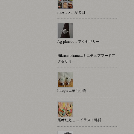
morico … がま口
Ag planet … アクセサリー
Hikarinohana…ミニチュアフードア
クセサリー
hacy's …羊毛小物
尾﨑たえこ … イラスト雑貨