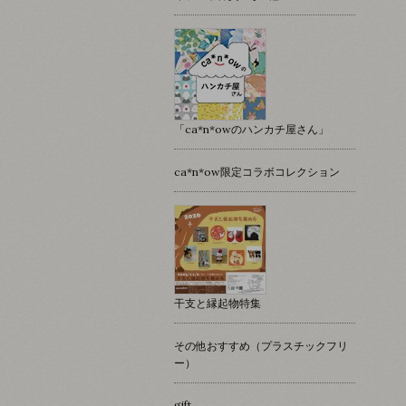
「ca*n*owのハンカチ屋さん」
ca*n*ow限定コラボコレクション
干支と縁起物特集
その他おすすめ（プラスチックフリ
ー）
gift