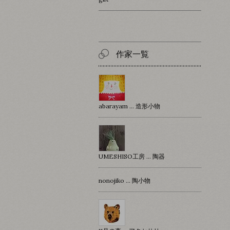
作家一覧
abarayam … 造形小物
UMESHISO工房 … 陶器
nonojiko ... 陶小物