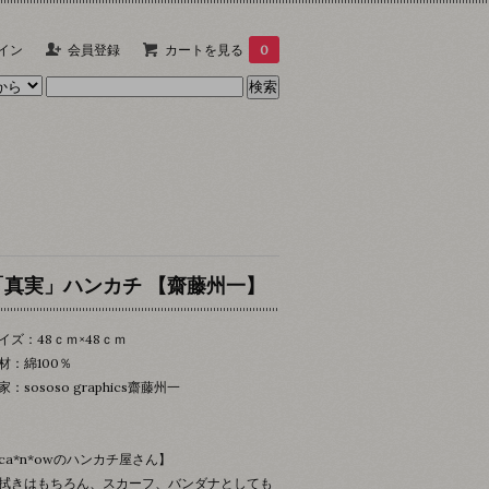
イン
会員登録
カートを見る
0
「真実」ハンカチ 【齋藤州一】
イズ：48ｃｍ×48ｃｍ
材：綿100％
家：sososo graphics齋藤州一
ca*n*owのハンカチ屋さん】
拭きはもちろん、スカーフ、バンダナとしても