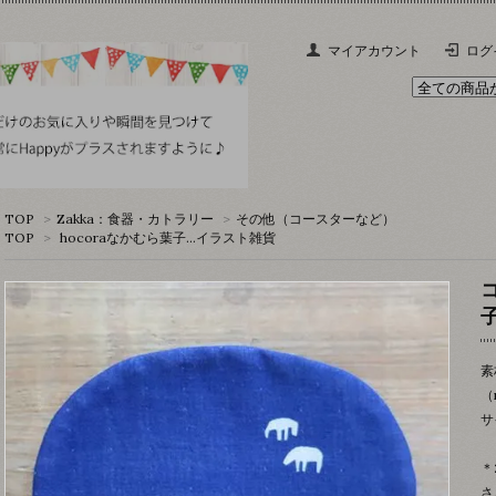
マイアカウント
ログ
TOP
>
Zakka：食器・カトラリー
>
その他（コースターなど）
TOP
>
hocoraなかむら葉子…イラスト雑貨
素
（m
サ
＊
さ