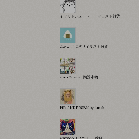
イワモトシューへー … イラスト雑貨
tiko … おにぎりイラスト雑貨
waco*neco...陶器小物
PiPi ANDERSEN by fumiko
wacaco［ワカコ］…絵画