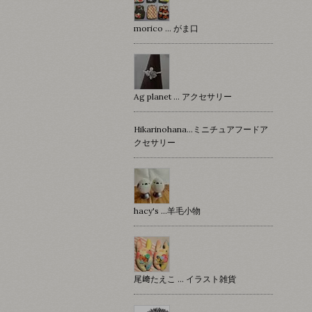
morico … がま口
Ag planet … アクセサリー
Hikarinohana…ミニチュアフードア
クセサリー
hacy's …羊毛小物
尾﨑たえこ … イラスト雑貨