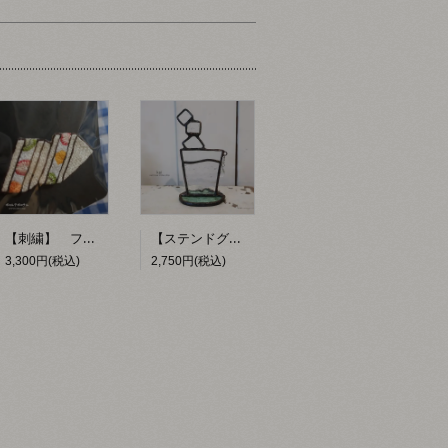
【刺繍】 フルーツサンド 【ポコルテポコチル】
【ステンドグラス】 お冷 【kai】
3,300円(税込)
2,750円(税込)