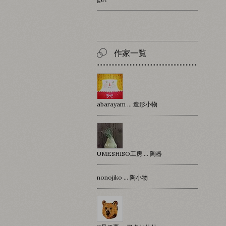
作家一覧
abarayam … 造形小物
UMESHISO工房 … 陶器
nonojiko ... 陶小物