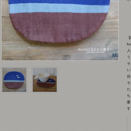
【
h
人
う
そ
い
自
そ
た
ち
優
す