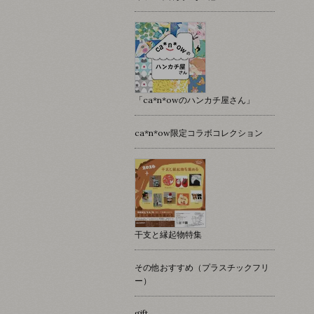
「ca*n*owのハンカチ屋さん」
ca*n*ow限定コラボコレクション
干支と縁起物特集
その他おすすめ（プラスチックフリ
ー）
gift