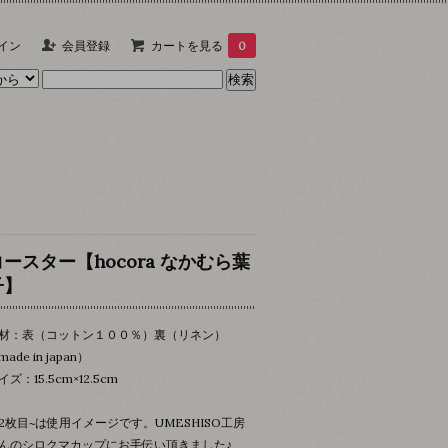
イン
会員登録
カートを見る
0
コースター【hocora なかむら葉
子】
材：表（コットン１００％）裏（リネン）
ade in japan）
イズ：15.5cm×12.5cm
2枚目~は使用イメージです。UMESHISO工房
んのシロクマカップにお手伝い頂きました♪