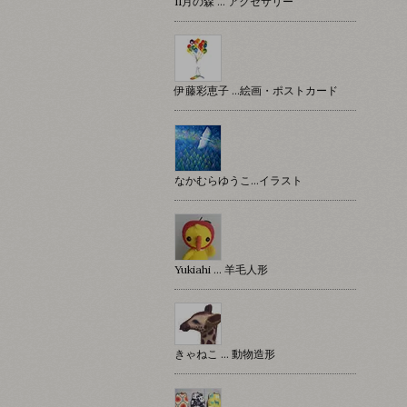
11月の森 … アクセサリー
伊藤彩恵子 …絵画・ポストカード
なかむらゆうこ…イラスト
Yukiahi … 羊毛人形
きゃねこ … 動物造形