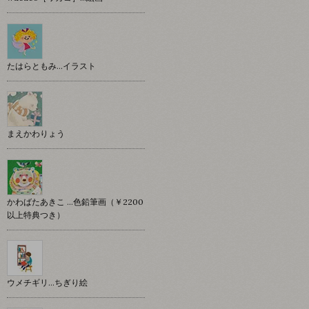
たはらともみ…イラスト
まえかわりょう
かわばたあきこ …色鉛筆画（￥2200
以上特典つき）
ウメチギリ…ちぎり絵