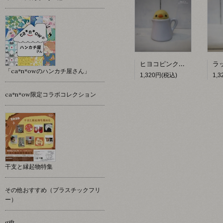
ヒヨコピンクッション 【hacy's】
「ca*n*owのハンカチ屋さん」
1,320円(税込)
1,
ca*n*ow限定コラボコレクション
干支と縁起物特集
その他おすすめ（プラスチックフリ
ー）
gift