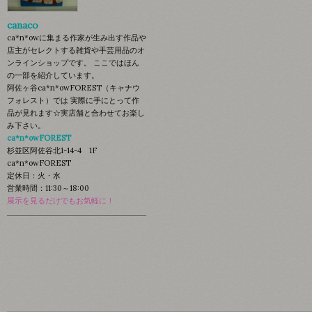
canaco
ca*n*owに集まる作家が生み出す作品や
店主がセレクトする雑貨や手芸用品のオ
ンラインショップです。 ここではほん
の一部を紹介しています。
阿佐ヶ谷ca*n*owFOREST（キャナウ
フォレスト）では 実際に手にとって作
品が見れます☆実店舗と合わせてお楽し
み下さい。
ca*n*owFOREST
杉並区阿佐谷北1-14-4 1F
ca*n*owFOREST
定休日：火・水
営業時間：11:30～18:00
展示を見るだけでもお気軽に！