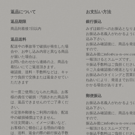
返品について
お支払い方法
返品期限
銀行振込
商品到着後7日以内
みずほ銀行へのお振込となり
お振込み名義人がわかるよう
込み下さい。
返品送料
お振込み確認後に、商品を発
配送中の事故等で破損が発生した場
すので、
合や、お申し込み内容と異なる商品
振込み後にinfo@ca-n-ow.c
が届いた場合は、
一報頂けるとスムーズです。
お問い合わせから連絡の上、商品を
※振込手数料はご負担くださ
着払いにてご返送頂きます。
※ご入金確認後の発送となり
確認後、送料・手数料などは、キャ
お振込みのタイミングと営業
ナウ負担で交換または返金させてい
ねあいにより、発送までお日
ただきます
かかる場合があります。
※一度ご使用になられた商品、お客
郵便振込
様の責任で破損・汚損された商品等
は、返品できませんのでご了承くだ
お振込み名義人がわかるよう
さい。
込み下さい。
※定形外郵便をご利用の場合、配送
お振込み確認後に、商品を発
中の破損補償はできません。
すので、
※注文間違い、イメージ違いなど、
振込み後にinfo@ca-n-ow.c
お客様のご都合による理由の場合
一報頂けるとスムーズです。
は、送料、返金の際の銀行振込手数
※振込手数料はご負担くださ