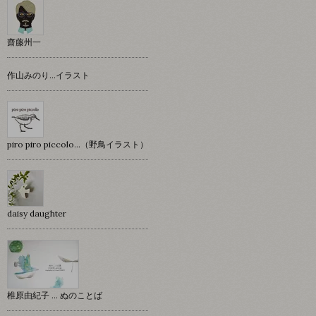
齋藤州一
作山みのり…イラスト
piro piro piccolo…（野鳥イラスト）
daisy daughter
椎原由紀子 ... ぬのことば