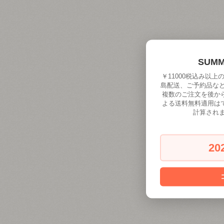
SUM
￥11000税込み以
島配送、ご予約品な
複数のご注文を後か
よる送料無料適用は
計算され
20