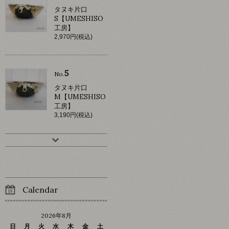
タヌキ片口
S【UMESHISO
工房】
2,970円(税込)
5
No.
タヌキ片口
M【UMESHISO
工房】
3,190円(税込)
Calendar
2026年8月
日
月
火
水
木
金
土