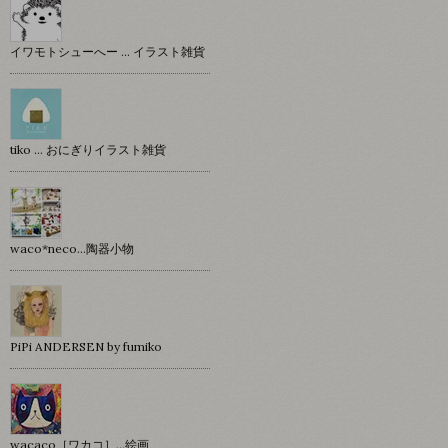
イワモトシューへー … イラスト雑貨
tiko … おにぎりイラスト雑貨
waco*neco...陶器小物
PiPi ANDERSEN by fumiko
wacaco［ワカコ］…絵画