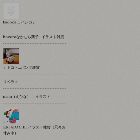
kacoca ... ハンカチ
hocoraなかむら葉子…イラスト雑貨
カトコト…パンダ雑貨
リベラメ
nana（えひな） … イラスト
ERI ADACHI...イラスト雑貨（只今お
休み中）