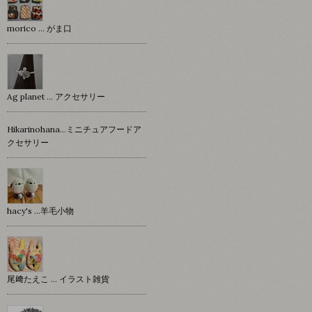
morico … がま口
Ag planet … アクセサリー
Hikarinohana…ミニチュアフードア
クセサリー
hacy's …羊毛小物
尾﨑たえこ … イラスト雑貨