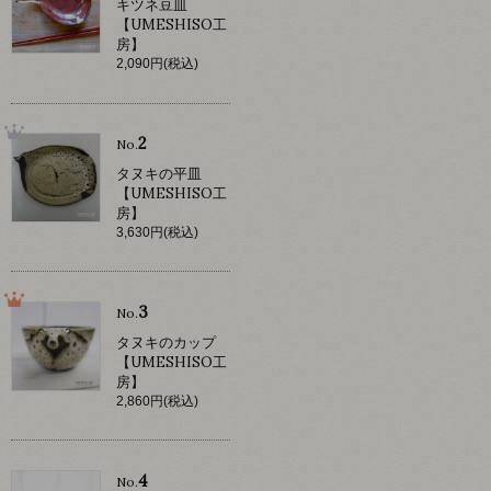
キツネ豆皿
【UMESHISO工
房】
2,090円(税込)
2
No.
タヌキの平皿
【UMESHISO工
房】
3,630円(税込)
3
No.
タヌキのカップ
【UMESHISO工
房】
2,860円(税込)
4
No.