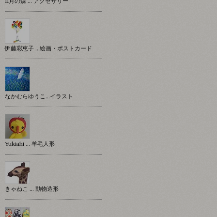
11月の森 … アクセサリー
伊藤彩恵子 …絵画・ポストカード
なかむらゆうこ…イラスト
Yukiahi … 羊毛人形
きゃねこ … 動物造形