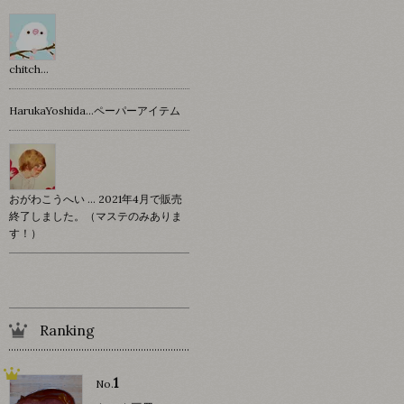
chitch…
HarukaYoshida…ペーパーアイテム
おがわこうへい … 2021年4月で販売
終了しました。（マステのみありま
す！）
Ranking
1
No.