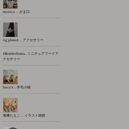
morico … がま口
Ag planet … アクセサリー
Hikarinohana…ミニチュアフードア
クセサリー
hacy's …羊毛小物
尾﨑たえこ … イラスト雑貨