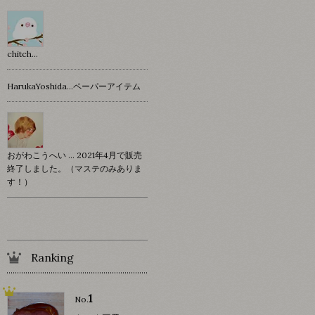
chitch…
HarukaYoshida…ペーパーアイテム
おがわこうへい … 2021年4月で販売
終了しました。（マステのみありま
す！）
Ranking
1
No.