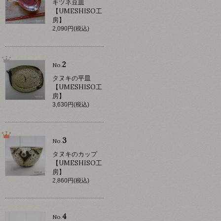
キツネ豆皿
【UMESHISO工
房】
2,090円(税込)
2
No.
タヌキの平皿
【UMESHISO工
房】
3,630円(税込)
3
No.
タヌキのカップ
【UMESHISO工
房】
2,860円(税込)
4
No.