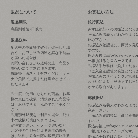
返品について
お支払い方法
返品期限
銀行振込
商品到着後7日以内
みずほ銀行へのお振込となり
お振込み名義人がわかるよう
込み下さい。
返品送料
お振込み確認後に、商品を発
配送中の事故等で破損が発生した場
すので、
合や、お申し込み内容と異なる商品
振込み後にinfo@ca-n-ow.c
が届いた場合は、
一報頂けるとスムーズです。
お問い合わせから連絡の上、商品を
※振込手数料はご負担くださ
着払いにてご返送頂きます。
※ご入金確認後の発送となり
確認後、送料・手数料などは、キャ
お振込みのタイミングと営業
ナウ負担で交換または返金させてい
ねあいにより、発送までお日
ただきます
かかる場合があります。
※一度ご使用になられた商品、お客
郵便振込
様の責任で破損・汚損された商品等
は、返品できませんのでご了承くだ
お振込み名義人がわかるよう
さい。
込み下さい。
※定形外郵便をご利用の場合、配送
お振込み確認後に、商品を発
中の破損補償はできません。
すので、
※注文間違い、イメージ違いなど、
振込み後にinfo@ca-n-ow.c
お客様のご都合による理由の場合
一報頂けるとスムーズです。
は、送料、返金の際の銀行振込手数
※振込手数料はご負担くださ