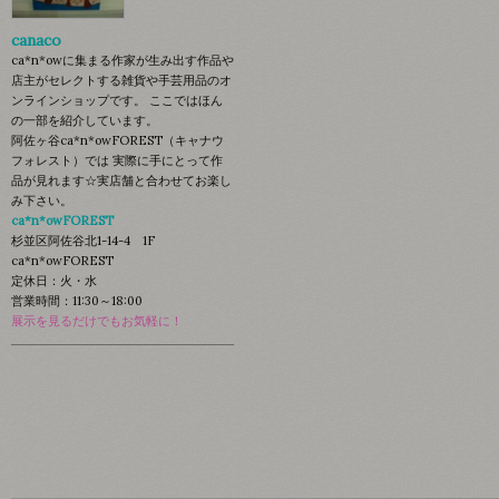
canaco
ca*n*owに集まる作家が生み出す作品や
店主がセレクトする雑貨や手芸用品のオ
ンラインショップです。 ここではほん
の一部を紹介しています。
阿佐ヶ谷ca*n*owFOREST（キャナウ
フォレスト）では 実際に手にとって作
品が見れます☆実店舗と合わせてお楽し
み下さい。
ca*n*owFOREST
杉並区阿佐谷北1-14-4 1F
ca*n*owFOREST
定休日：火・水
営業時間：11:30～18:00
展示を見るだけでもお気軽に！