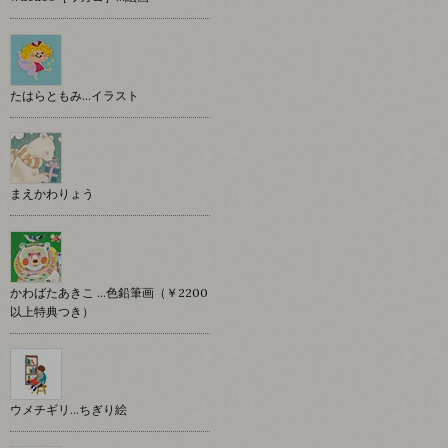
たはらともみ…イラスト
まえかわりょう
かわばたあきこ …色鉛筆画（￥2200
以上特典つき）
ウメチギリ…ちぎり絵