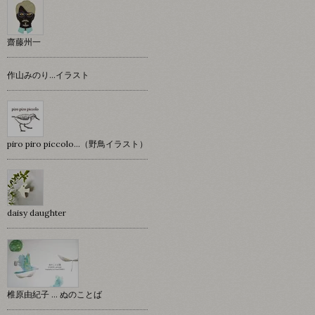
齋藤州一
作山みのり…イラスト
piro piro piccolo…（野鳥イラスト）
daisy daughter
椎原由紀子 ... ぬのことば