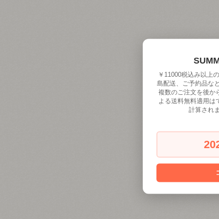
SUM
￥11000税込み以
島配送、ご予約品な
複数のご注文を後か
よる送料無料適用は
計算され
20