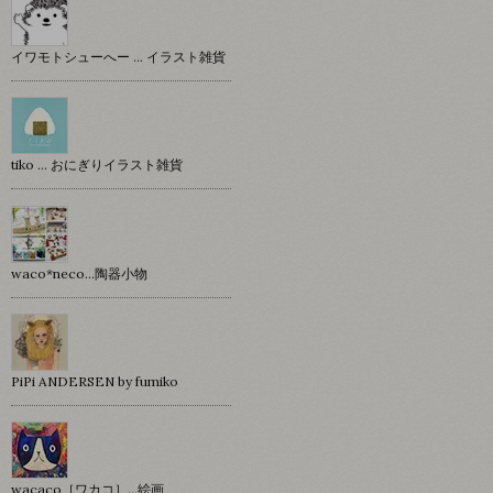
イワモトシューへー … イラスト雑貨
tiko … おにぎりイラスト雑貨
waco*neco...陶器小物
PiPi ANDERSEN by fumiko
wacaco［ワカコ］…絵画