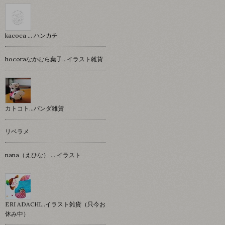
kacoca ... ハンカチ
hocoraなかむら葉子…イラスト雑貨
カトコト…パンダ雑貨
リベラメ
nana（えひな） … イラスト
ERI ADACHI...イラスト雑貨（只今お
休み中）