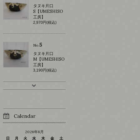
タヌキ片口
S【UMESHISO
工房】
2,970円(税込)
5
No.
タヌキ片口
M【UMESHISO
工房】
3,190円(税込)
Calendar
2026年8月
日
月
火
水
木
金
土