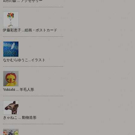
11月の森 … アクセサリー
伊藤彩恵子 …絵画・ポストカード
なかむらゆうこ…イラスト
Yukiahi … 羊毛人形
きゃねこ … 動物造形