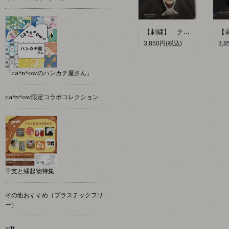
【刺繍】 チョコレートパフェ 【ポコルテポコチル】
3,850円(税込)
3,
「ca*n*owのハンカチ屋さん」
ca*n*ow限定コラボコレクション
干支と縁起物特集
その他おすすめ（プラスチックフリ
ー）
gift