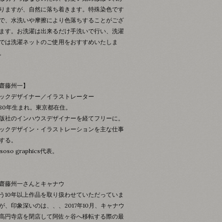
りますが、自然に落ち着きます。特殊染色です
で、水洗いや摩擦により色落ちすることがござ
ます。お洗濯は出来るだけ手洗いで行い、洗濯
では洗濯ネットのご使用をおすすめいたしま
。
齋藤州一】
ックデザイナー／イラストレーター
980年生まれ。東京都在住。
版社のインハウスデザイナーを経てフリーに。
ックデザイン・イラストレーションを主な仕事
する。
ososo graphics代表。
齋藤州一さんとキャナウ
う10年以上作品を取り扱わせていただっていま
が、印象深いのは、、、2017年10月、キャナウ
高円寺店を閉店して阿佐ヶ谷へ移転する際の最