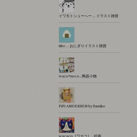
イワモトシューへー … イラスト雑貨
tiko … おにぎりイラスト雑貨
waco*neco...陶器小物
PiPi ANDERSEN by fumiko
wacaco［ワカコ］…絵画