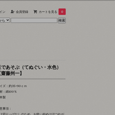
イン
会員登録
カートを見る
0
星であそぶ（てぬぐい・水色）
【齋藤州一】
イズ：約35×90ｃｍ
材：綿100％
本製
意事項：
は切りっぱなしのため、お使い始めはほつれが