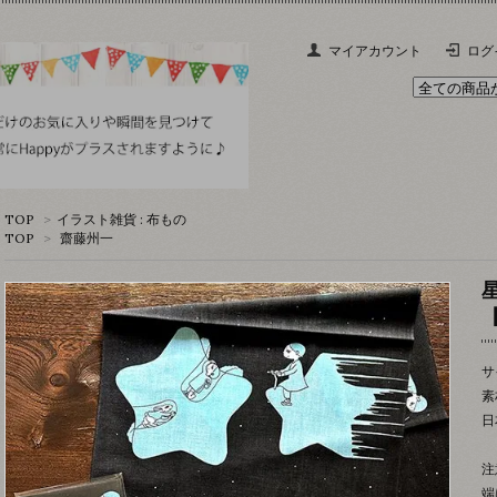
マイアカウント
ログ
TOP
>
イラスト雑貨 : 布もの
TOP
>
齋藤州一
サ
素
日
注
端