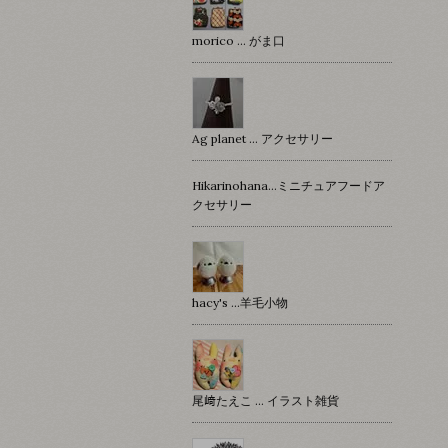
morico … がま口
Ag planet … アクセサリー
Hikarinohana…ミニチュアフードア
クセサリー
hacy's …羊毛小物
尾﨑たえこ … イラスト雑貨