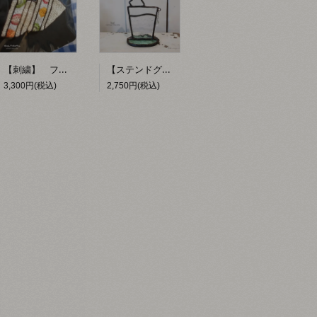
【刺繍】 フルーツサンド 【ポコルテポコチル】
【ステンドグラス】 お冷 【kai】
3,300円(税込)
2,750円(税込)