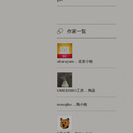
作家一覧
abarayam … 造形小物
UMESHISO工房 … 陶器
nonojiko ... 陶小物