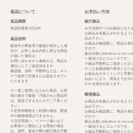
返品について
お支払い方法
返品期限
銀行振込
商品到着後7日以内
みずほ銀行へのお振込となり
お振込み名義人がわかるよう
込み下さい。
返品送料
お振込み確認後に、商品を発
配送中の事故等で破損が発生した場
すので、
合や、お申し込み内容と異なる商品
振込み後にinfo@ca-n-ow.c
が届いた場合は、
一報頂けるとスムーズです。
お問い合わせから連絡の上、商品を
※振込手数料はご負担くださ
着払いにてご返送頂きます。
※ご入金確認後の発送となり
確認後、送料・手数料などは、キャ
お振込みのタイミングと営業
ナウ負担で交換または返金させてい
ねあいにより、発送までお日
ただきます
かかる場合があります。
※一度ご使用になられた商品、お客
郵便振込
様の責任で破損・汚損された商品等
は、返品できませんのでご了承くだ
お振込み名義人がわかるよう
さい。
込み下さい。
※定形外郵便をご利用の場合、配送
お振込み確認後に、商品を発
中の破損補償はできません。
すので、
※注文間違い、イメージ違いなど、
振込み後にinfo@ca-n-ow.c
お客様のご都合による理由の場合
一報頂けるとスムーズです。
は、送料、返金の際の銀行振込手数
※振込手数料はご負担くださ