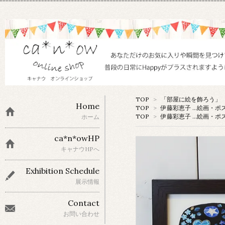
TOP
>
「部屋に絵を飾ろう」 
Home
TOP
>
伊藤彩恵子 …絵画・ポ
TOP
>
伊藤彩恵子 …絵画・ポ
ホーム
ca*n*owHP
キャナウHPへ
Exhibition Schedule
展示情報
Contact
お問い合わせ