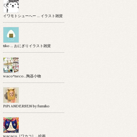
イワモトシューへー … イラスト雑貨
tiko … おにぎりイラスト雑貨
waco*neco...陶器小物
PiPi ANDERSEN by fumiko
wacaco［ワカコ］…絵画