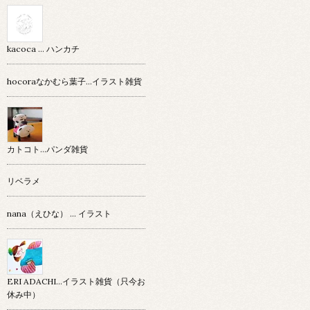
kacoca ... ハンカチ
hocoraなかむら葉子…イラスト雑貨
カトコト…パンダ雑貨
リベラメ
nana（えひな） … イラスト
ERI ADACHI...イラスト雑貨（只今お
休み中）