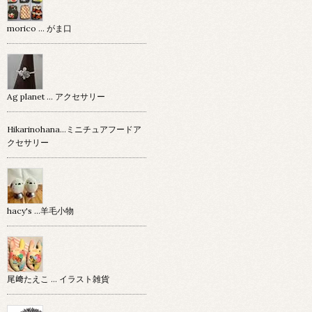
morico … がま口
Ag planet … アクセサリー
Hikarinohana…ミニチュアフードア
クセサリー
hacy's …羊毛小物
尾﨑たえこ … イラスト雑貨