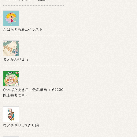
たはらともみ…イラスト
まえかわりょう
かわばたあきこ …色鉛筆画（￥2200
以上特典つき）
ウメチギリ…ちぎり絵