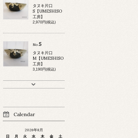
タヌキ片口
S【UMESHISO
工房】
2,970円(税込)
5
No.
タヌキ片口
M【UMESHISO
工房】
3,190円(税込)
Calendar
2026年8月
日
月
火
水
木
金
土