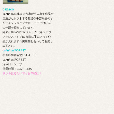
canaco
ca*n*owに集まる作家が生み出す作品や
店主がセレクトする雑貨や手芸用品のオ
ンラインショップです。 ここではほん
の一部を紹介しています。
阿佐ヶ谷ca*n*owFOREST（キャナウ
フォレスト）では 実際に手にとって作
品が見れます☆実店舗と合わせてお楽し
み下さい。
ca*n*owFOREST
杉並区阿佐谷北1-14-4 1F
ca*n*owFOREST
定休日：火・水
営業時間：11:30～18:00
展示を見るだけでもお気軽に！