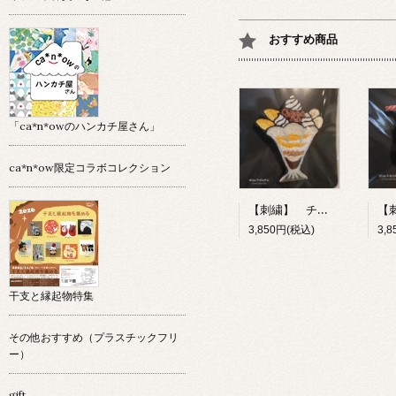
おすすめ商品
「ca*n*owのハンカチ屋さん」
ca*n*ow限定コラボコレクション
【刺繍】 チョコレートパフェ 【ポコルテポコチル】
3,850円(税込)
3,
干支と縁起物特集
その他おすすめ（プラスチックフリ
ー）
gift