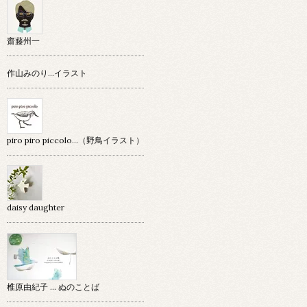
齋藤州一
作山みのり…イラスト
piro piro piccolo…（野鳥イラスト）
daisy daughter
椎原由紀子 ... ぬのことば