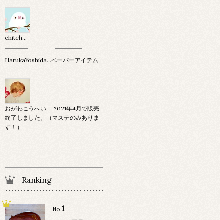
chitch…
HarukaYoshida…ペーパーアイテム
おがわこうへい … 2021年4月で販売
終了しました。（マステのみありま
す！）
Ranking
1
No.