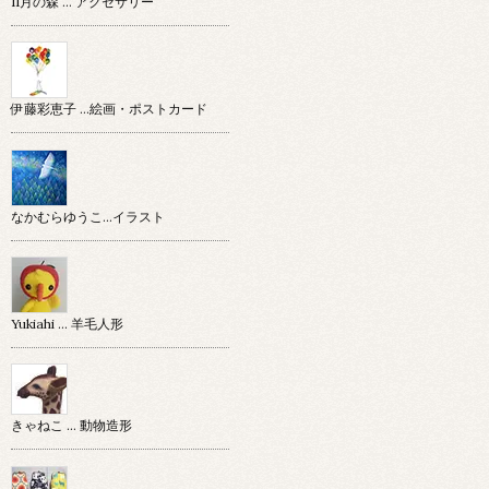
11月の森 … アクセサリー
伊藤彩恵子 …絵画・ポストカード
なかむらゆうこ…イラスト
Yukiahi … 羊毛人形
きゃねこ … 動物造形