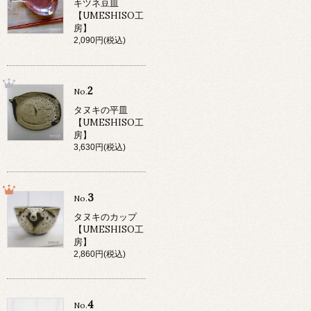
キツネ豆皿
【UMESHISO工
房】
2,090円(税込)
2
No.
タヌキの平皿
【UMESHISO工
房】
3,630円(税込)
3
No.
タヌキのカップ
【UMESHISO工
房】
2,860円(税込)
4
No.