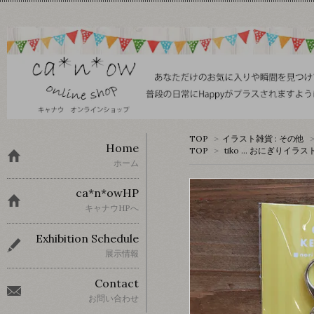
TOP
>
イラスト雑貨 : その他
Home
TOP
>
tiko … おにぎりイラ
ホーム
ca*n*owHP
キャナウHPへ
Exhibition Schedule
展示情報
Contact
お問い合わせ