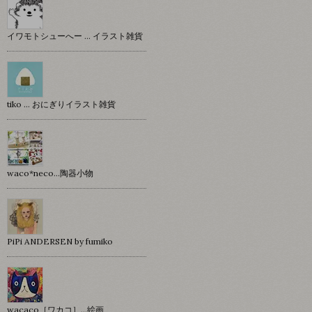
イワモトシューへー … イラスト雑貨
tiko … おにぎりイラスト雑貨
waco*neco...陶器小物
PiPi ANDERSEN by fumiko
wacaco［ワカコ］…絵画