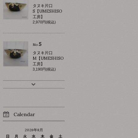
タヌキ片口
S【UMESHISO
工房】
2,970円(税込)
5
No.
タヌキ片口
M【UMESHISO
工房】
3,190円(税込)
Calendar
2026年8月
日
月
火
水
木
金
土