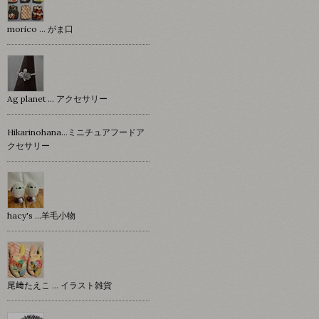
morico … がま口
Ag planet … アクセサリー
Hikarinohana…ミニチュアフードア
クセサリー
hacy's …羊毛小物
尾﨑たえこ … イラスト雑貨