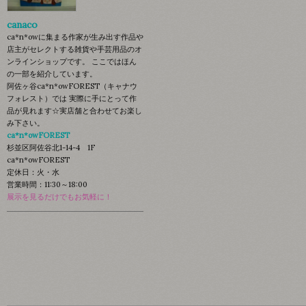
canaco
ca*n*owに集まる作家が生み出す作品や
店主がセレクトする雑貨や手芸用品のオ
ンラインショップです。 ここではほん
の一部を紹介しています。
阿佐ヶ谷ca*n*owFOREST（キャナウ
フォレスト）では 実際に手にとって作
品が見れます☆実店舗と合わせてお楽し
み下さい。
ca*n*owFOREST
杉並区阿佐谷北1-14-4 1F
ca*n*owFOREST
定休日：火・水
営業時間：11:30～18:00
展示を見るだけでもお気軽に！