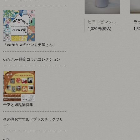
ヒヨコピンクッション 【hacy's】
1,320円(税込)
1,
「ca*n*owのハンカチ屋さん」
ca*n*ow限定コラボコレクション
干支と縁起物特集
その他おすすめ（プラスチックフリ
ー）
gift