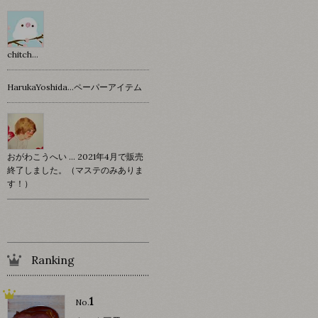
chitch…
HarukaYoshida…ペーパーアイテム
おがわこうへい … 2021年4月で販売
終了しました。（マステのみありま
す！）
Ranking
1
No.