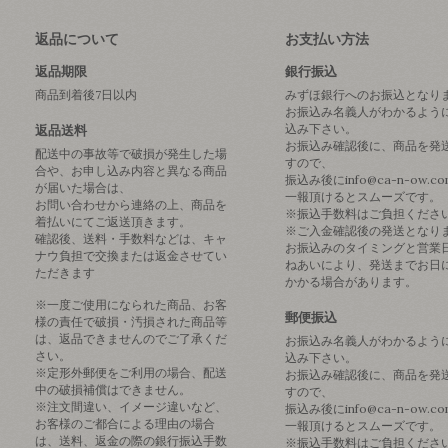
返品について
お支払い方法
返品期限
銀行振込
商品到着後7日以内
みずほ銀行へのお振込となり
お振込み名義人がわかるよう
込み下さい。
返品送料
お振込み確認後に、商品を発
配送中の事故等で破損が発生した場
すので、
合や、お申し込み内容と異なる商品
振込み後にinfo@ca-n-ow.c
が届いた場合は、
一報頂けるとスムーズです。
お問い合わせから連絡の上、商品を
※振込手数料はご負担くださ
着払いにてご返送頂きます。
※ご入金確認後の発送となり
確認後、送料・手数料などは、キャ
お振込みのタイミングと営業
ナウ負担で交換または返金させてい
ねあいにより、発送までお日
ただきます
かかる場合があります。
※一度ご使用になられた商品、お客
郵便振込
様の責任で破損・汚損された商品等
は、返品できませんのでご了承くだ
お振込み名義人がわかるよう
さい。
込み下さい。
※定形外郵便をご利用の場合、配送
お振込み確認後に、商品を発
中の破損補償はできません。
すので、
※注文間違い、イメージ違いなど、
振込み後にinfo@ca-n-ow.c
お客様のご都合による理由の場合
一報頂けるとスムーズです。
は、送料、返金の際の銀行振込手数
※振込手数料はご負担くださ