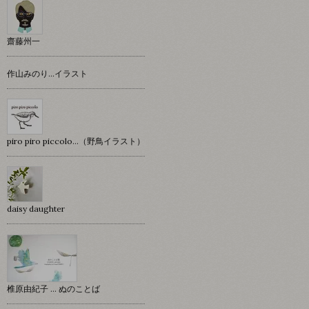
齋藤州一
作山みのり…イラスト
piro piro piccolo…（野鳥イラスト）
daisy daughter
椎原由紀子 ... ぬのことば