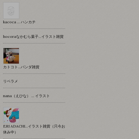
kacoca ... ハンカチ
hocoraなかむら葉子…イラスト雑貨
カトコト…パンダ雑貨
リベラメ
nana（えひな） … イラスト
ERI ADACHI...イラスト雑貨（只今お
休み中）