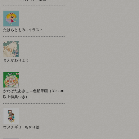
たはらともみ…イラスト
まえかわりょう
かわばたあきこ …色鉛筆画（￥2200
以上特典つき）
ウメチギリ…ちぎり絵