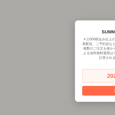
SUM
￥11000税込み以
島配送、ご予約品な
複数のご注文を後か
よる送料無料適用は
計算され
20