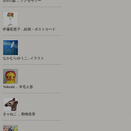
11月の森 … アクセサリー
伊藤彩恵子 …絵画・ポストカード
なかむらゆうこ…イラスト
Yukiahi … 羊毛人形
きゃねこ … 動物造形