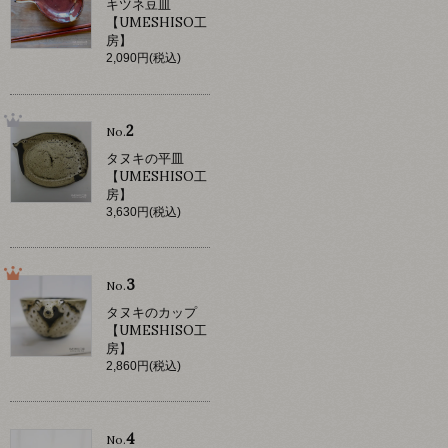
キツネ豆皿
【UMESHISO工
房】
2,090円(税込)
2
No.
タヌキの平皿
【UMESHISO工
房】
3,630円(税込)
3
No.
タヌキのカップ
【UMESHISO工
房】
2,860円(税込)
4
No.