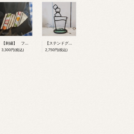
【刺繍】 フルーツサンド 【ポコルテポコチル】
【ステンドグラス】 お冷 【kai】
3,300円(税込)
2,750円(税込)