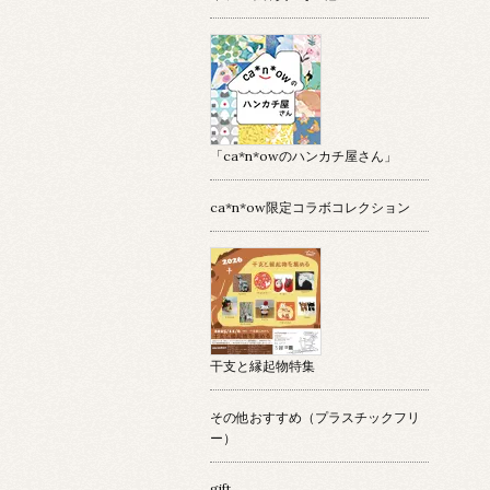
「ca*n*owのハンカチ屋さん」
ca*n*ow限定コラボコレクション
干支と縁起物特集
その他おすすめ（プラスチックフリ
ー）
gift