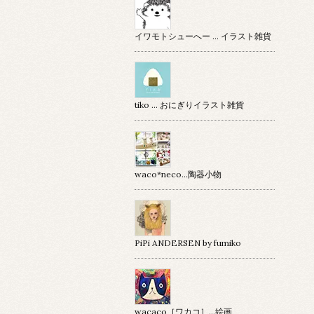
イワモトシューへー … イラスト雑貨
tiko … おにぎりイラスト雑貨
waco*neco...陶器小物
PiPi ANDERSEN by fumiko
wacaco［ワカコ］…絵画