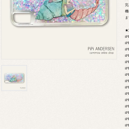
完
機
ま
★
i
i
i
i
iP
iP
iP
iP
iP
iP
iP
iP
iP
iP
iP