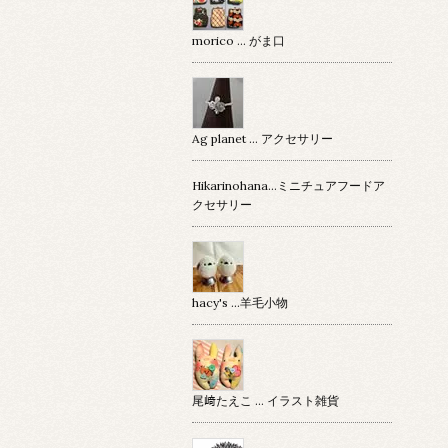
morico … がま口
Ag planet … アクセサリー
Hikarinohana…ミニチュアフードア
クセサリー
hacy's …羊毛小物
尾﨑たえこ … イラスト雑貨