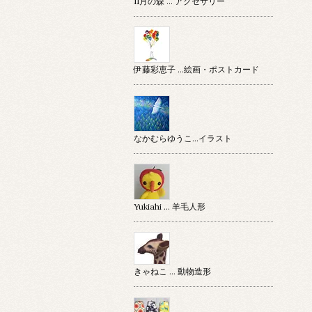
11月の森 … アクセサリー
伊藤彩恵子 …絵画・ポストカード
なかむらゆうこ…イラスト
Yukiahi … 羊毛人形
きゃねこ … 動物造形