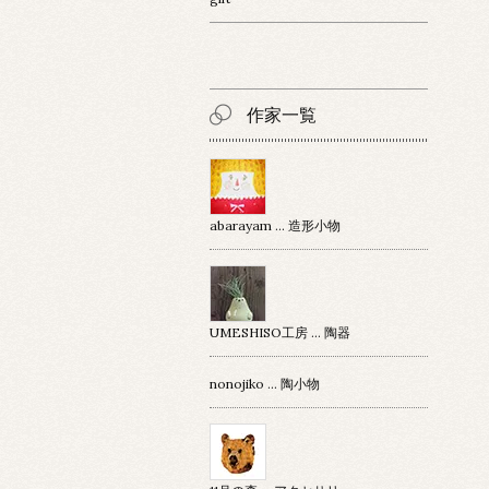
作家一覧
abarayam … 造形小物
UMESHISO工房 … 陶器
nonojiko ... 陶小物