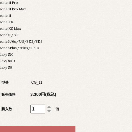
hone 11 Pro
hone 11 Pro Max
hone 11
hone XR
hone XS Max
honeX / XS
Phone6/6s/7/8/SE2/SE3
hone6Plus/7Plus/8Plus
laxy S10
laxy S10+
laxy S9
型番
ICG_11
3,300円(税込)
販売価格
購入数
個