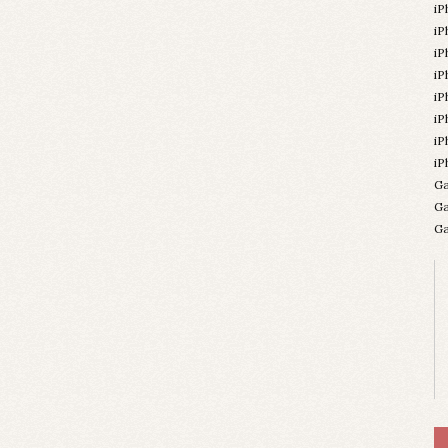
iP
iP
iP
iP
iP
iP
i
iP
Ga
Ga
Ga