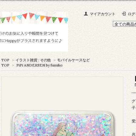
マイアカウント
ログ
TOP
>
イラスト雑貨 : その他
>
モバイルケースなど
TOP
>
PiPi ANDERSEN by fumiko
「
グ
子
受
月