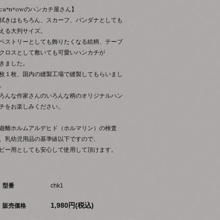
ca*n*owのハンカチ屋さん】
拭きはもちろん、スカーフ、バンダナとしても
える大判サイズ。
ペストリーとしても飾りたくなる絵柄、テーブ
クロスとして敷いても可愛いハンカチが
きました。
枚１枚、国内の縫製工場で縫製してもらいまし
。
ろんな作家さんのいろんな柄のオリジナルハン
チをお楽しみください。
遊離ホルムアルデヒド（ホルマリン）の検査
、乳幼児用品の基準値以下ですので、
ビー用としても安心して使用して頂けます。
型番
chk1
1,980円(税込)
販売価格