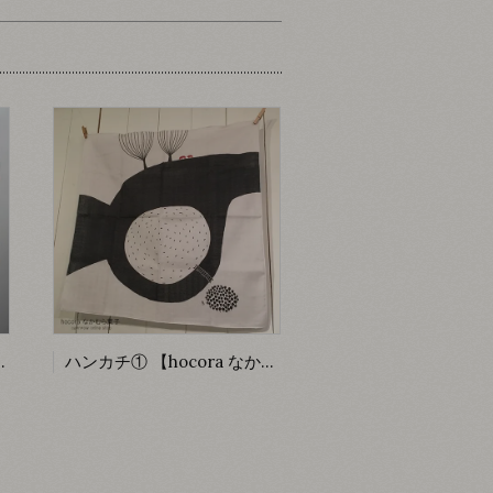
レー 【tiko】
ハンカチ① 【hocora なかむら葉子】