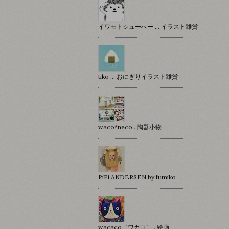
イワモトシューへー … イラスト雑貨
tiko … おにぎりイラスト雑貨
waco*neco...陶器小物
PiPi ANDERSEN by fumiko
wacaco［ワカコ］…絵画