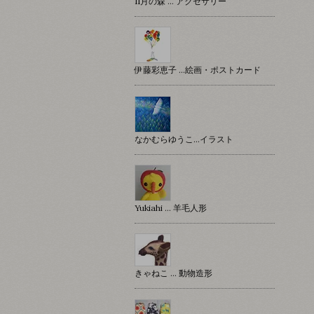
11月の森 … アクセサリー
伊藤彩恵子 …絵画・ポストカード
なかむらゆうこ…イラスト
Yukiahi … 羊毛人形
きゃねこ … 動物造形