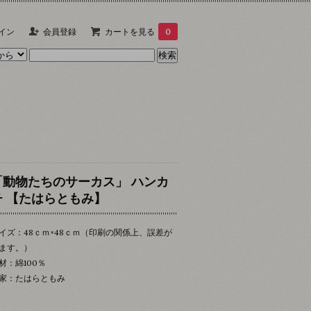
イン
会員登録
カートを見る
0
「動物たちのサーカス」 ハンカ
チ 【たはらともみ】
イズ：48ｃｍ×48ｃｍ（印刷の関係上、誤差が
ます。）
材：綿100％
家：たはらともみ