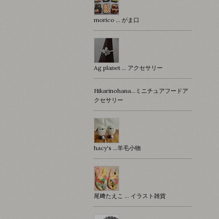
morico … がま口
Ag planet … アクセサリー
Hikarinohana…ミニチュアフードア
クセサリー
hacy's …羊毛小物
尾﨑たえこ … イラスト雑貨