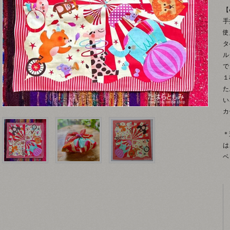
【
手
使
タ
ル
で
１
た
い
カ
＊
は
ベ