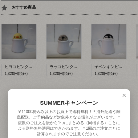
おすすめ商品
ヒヨコピンクッション 【hacy's】
ラッコピンクッション 【hacy's】
子ペンギンピンクッション 【hacy's】
1,320円(税込)
1,320円(税込)
1,320円(税込)
×
SUMMERキャンペーン
￥11000税込み以上のお買上で送料無料！＊海外配送や離
島配送、ご予約品など対象外となる場合がございます。＊
複数のご注文を後から1つにまとめる（同梱する）ことに
よる送料無料適用はできかねます。＊1回のご注文ごとに
計算されますのでご注意ください。