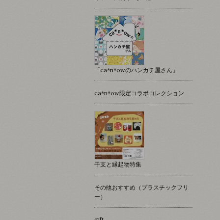
「ca*n*owのハンカチ屋さん」
ca*n*ow限定コラボコレクション
干支と縁起物特集
その他おすすめ（プラスチックフリ
ー）
gift