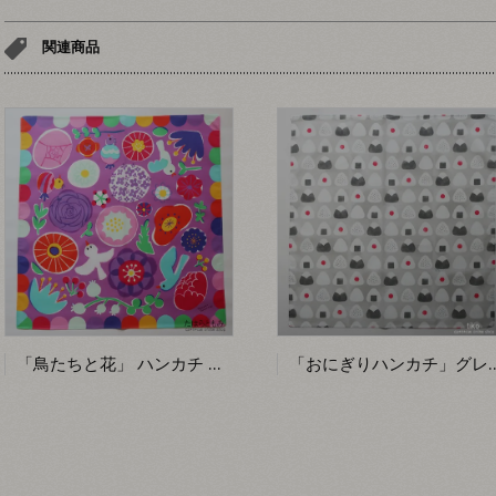
関連商品
「鳥たちと花」 ハンカチ 【たはらともみ】
「おにぎりハンカチ」グ