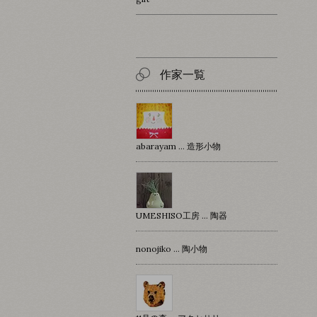
作家一覧
abarayam … 造形小物
UMESHISO工房 … 陶器
nonojiko ... 陶小物