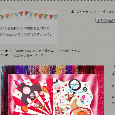
マイアカウント
ログ
TOP
>
「ca*n*owのハンカチ屋さん」
>
たはらともみ
TOP
>
たはらともみ…イラスト
サ
で
素
作