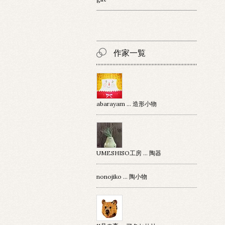
作家一覧
abarayam … 造形小物
UMESHISO工房 … 陶器
nonojiko ... 陶小物