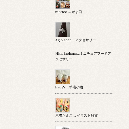
morico … がま口
Ag planet … アクセサリー
Hikarinohana…ミニチュアフードア
クセサリー
hacy's …羊毛小物
尾﨑たえこ … イラスト雑貨