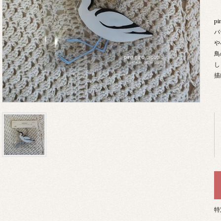
pi
バ
や
鳥
し
描
特