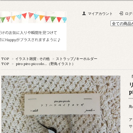
マイアカウント
ログ
TOP
>
イラスト雑貨 : その他
>
ストラップ/キーホルダー
TOP
>
piro piro piccolo…（野鳥イラスト）
リ
p
鳥
ア
サ