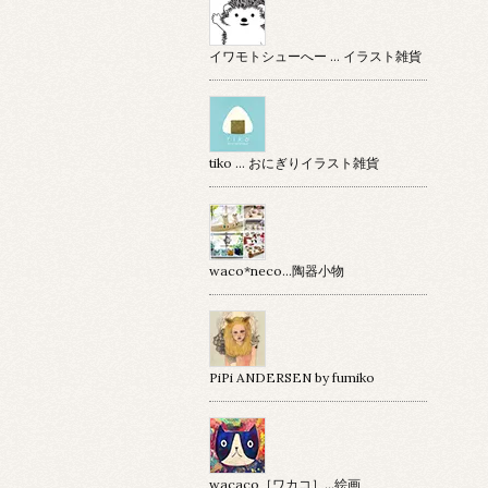
イワモトシューへー … イラスト雑貨
tiko … おにぎりイラスト雑貨
waco*neco...陶器小物
PiPi ANDERSEN by fumiko
wacaco［ワカコ］…絵画