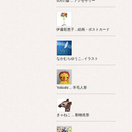
11月の森 … アクセサリー
伊藤彩恵子 …絵画・ポストカード
なかむらゆうこ…イラスト
Yukiahi … 羊毛人形
きゃねこ … 動物造形