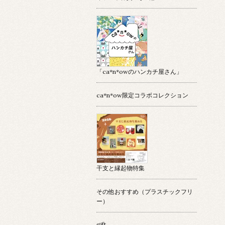
「ca*n*owのハンカチ屋さん」
ca*n*ow限定コラボコレクション
干支と縁起物特集
その他おすすめ（プラスチックフリ
ー）
gift