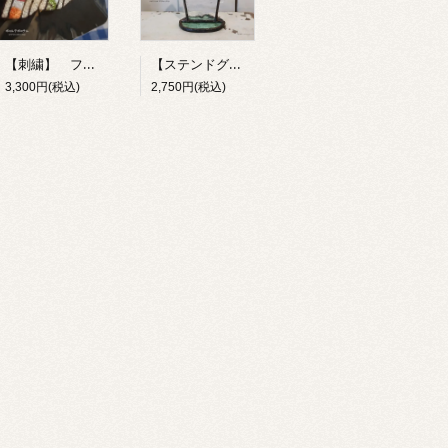
【刺繍】 フルーツサンド 【ポコルテポコチル】
【ステンドグラス】 お冷 【kai】
3,300円(税込)
2,750円(税込)