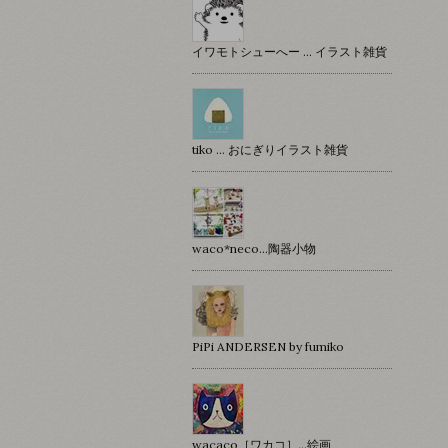
イワモトシューへー … イラスト雑貨
tiko … おにぎりイラスト雑貨
waco*neco...陶器小物
PiPi ANDERSEN by fumiko
wacaco［ワカコ］…絵画