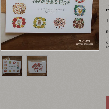
ポ
■
【
山
養
て
と
2