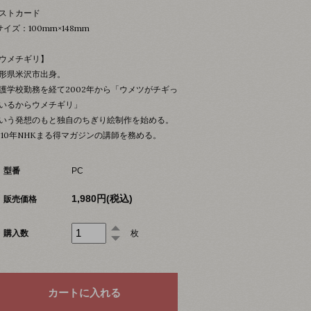
ストカード
サイズ：100mm×148mm
ウメチギリ】
形県米沢市出身。
護学校勤務を経て2002年から「ウメツがチギっ
いるからウメチギリ」
いう発想のもと独自のちぎり絵制作を始める。
010年NHKまる得マガジンの講師を務める。
型番
PC
1,980円(税込)
販売価格
購入数
枚