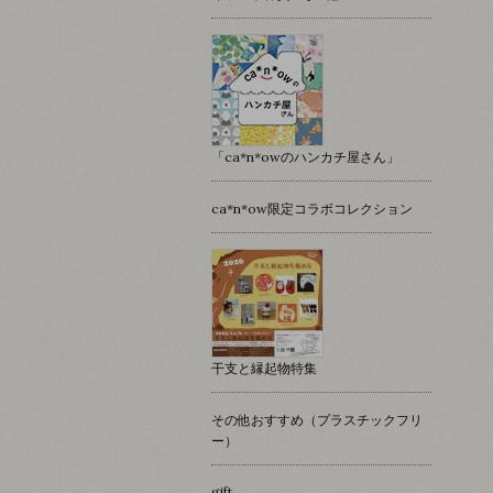
「ca*n*owのハンカチ屋さん」
ca*n*ow限定コラボコレクション
干支と縁起物特集
その他おすすめ（プラスチックフリ
ー）
gift