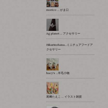
morico … がま口
Ag planet … アクセサリー
Hikarinohana…ミニチュアフードア
クセサリー
hacy's …羊毛小物
尾﨑たえこ … イラスト雑貨