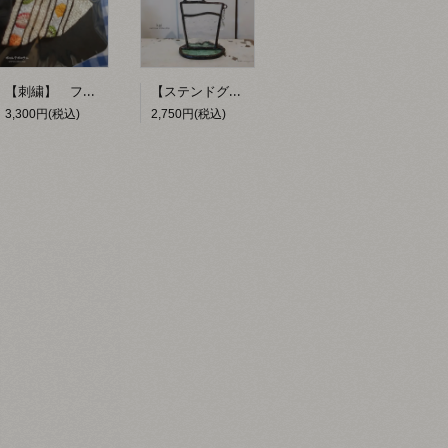
【刺繍】 フルーツサンド 【ポコルテポコチル】
【ステンドグラス】 お冷 【kai】
3,300円(税込)
2,750円(税込)