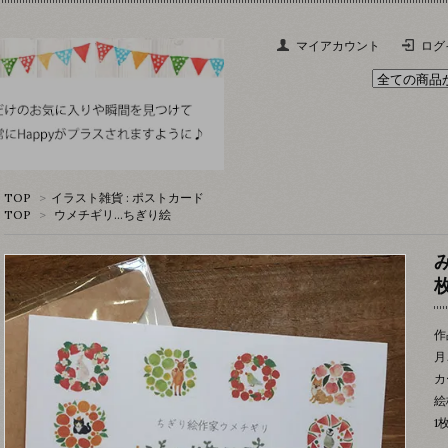
マイアカウント
ログ
TOP
>
イラスト雑貨 : ポストカード
TOP
>
ウメチギリ…ちぎり絵
作
月
カ
絵
1