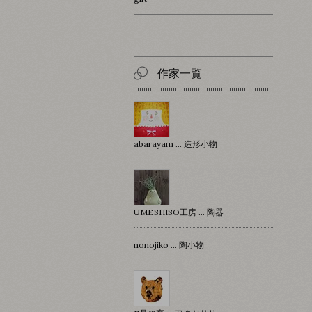
作家一覧
abarayam … 造形小物
UMESHISO工房 … 陶器
nonojiko ... 陶小物