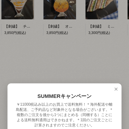
【刺繍】 チョコレートパフェ 【ポコルテポコチル】
【刺繍】 オレンジフロート 【ポコルテポコチル】
【刺繍】 ミックスサンド 【ポコルテポコチル】
3,850円(税込)
3,850円(税込)
3,300円(税込)
×
SUMMERキャンペーン
￥11000税込み以上のお買上で送料無料！＊海外配送や離
島配送、ご予約品など対象外となる場合がございます。＊
複数のご注文を後から1つにまとめる（同梱する）ことに
よる送料無料適用はできかねます。＊1回のご注文ごとに
計算されますのでご注意ください。