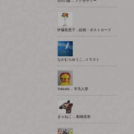
11月の森 … アクセサリー
伊藤彩恵子 …絵画・ポストカード
なかむらゆうこ…イラスト
Yukiahi … 羊毛人形
きゃねこ … 動物造形