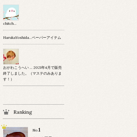
chitch…
HarukaYoshida…ペーパーアイテム
おがわこうへい … 2021年4月で販売
終了しました。（マステのみありま
す！）
Ranking
1
No.