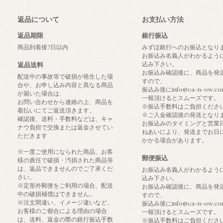
返品について
お支払い方法
返品期限
銀行振込
商品到着後7日以内
みずほ銀行へのお振込となり
お振込み名義人がわかるよう
込み下さい。
返品送料
お振込み確認後に、商品を発
配送中の事故等で破損が発生した場
すので、
合や、お申し込み内容と異なる商品
振込み後にinfo@ca-n-ow.c
が届いた場合は、
一報頂けるとスムーズです。
お問い合わせから連絡の上、商品を
※振込手数料はご負担くださ
着払いにてご返送頂きます。
※ご入金確認後の発送となり
確認後、送料・手数料などは、キャ
お振込みのタイミングと営業
ナウ負担で交換または返金させてい
ねあいにより、発送までお日
ただきます
かかる場合があります。
※一度ご使用になられた商品、お客
郵便振込
様の責任で破損・汚損された商品等
は、返品できませんのでご了承くだ
お振込み名義人がわかるよう
さい。
込み下さい。
※定形外郵便をご利用の場合、配送
お振込み確認後に、商品を発
中の破損補償はできません。
すので、
※注文間違い、イメージ違いなど、
振込み後にinfo@ca-n-ow.c
お客様のご都合による理由の場合
一報頂けるとスムーズです。
は、送料、返金の際の銀行振込手数
※振込手数料はご負担くださ