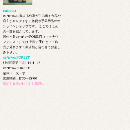
canaco
ca*n*owに集まる作家が生み出す作品や
店主がセレクトする雑貨や手芸用品のオ
ンラインショップです。 ここではほん
の一部を紹介しています。
阿佐ヶ谷ca*n*owFOREST（キャナウ
フォレスト）では 実際に手にとって作
品が見れます☆実店舗と合わせてお楽し
み下さい。
ca*n*owFOREST
杉並区阿佐谷北1-14-4 1F
ca*n*owFOREST
定休日：火・水
営業時間：11:30～18:00
展示を見るだけでもお気軽に！