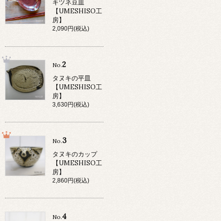
キツネ豆皿
【UMESHISO工
房】
2,090円(税込)
2
No.
タヌキの平皿
【UMESHISO工
房】
3,630円(税込)
3
No.
タヌキのカップ
【UMESHISO工
房】
2,860円(税込)
4
No.