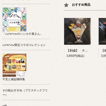
おすすめ商品
「ca*n*owのハンカチ屋さん」
ca*n*ow限定コラボコレクション
【刺繍】 チョコレートパフェ 【ポコルテポコチル】
3,850円(税込)
3,
干支と縁起物特集
その他おすすめ（プラスチックフリ
ー）
gift