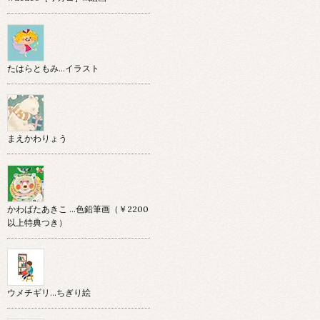
たはらともみ…イラスト
まえかわりょう
かわばたあきこ …色鉛筆画（￥2200
以上特典つき）
ウメチギリ…ちぎり絵