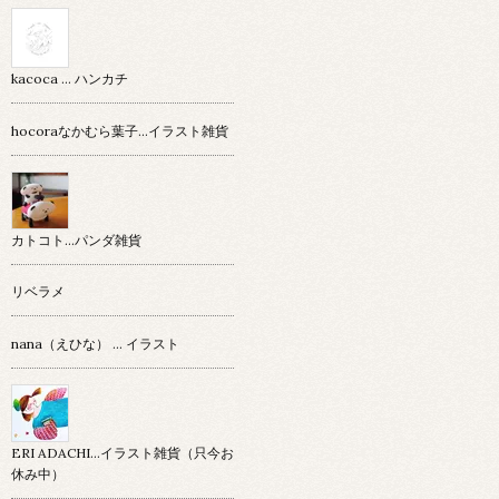
kacoca ... ハンカチ
hocoraなかむら葉子…イラスト雑貨
カトコト…パンダ雑貨
リベラメ
nana（えひな） … イラスト
ERI ADACHI...イラスト雑貨（只今お
休み中）