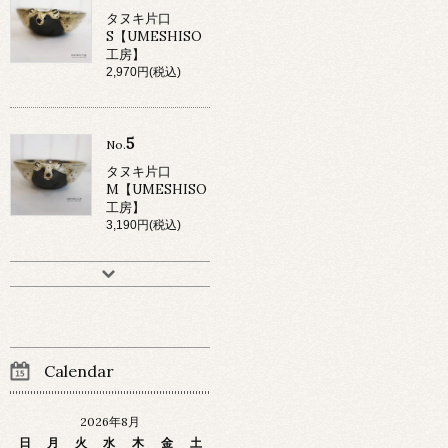
タヌキ片口
S【UMESHISO
工房】
2,970円(税込)
5
No.
タヌキ片口
M【UMESHISO
工房】
3,190円(税込)
Calendar
2026年8月
日
月
火
水
木
金
土