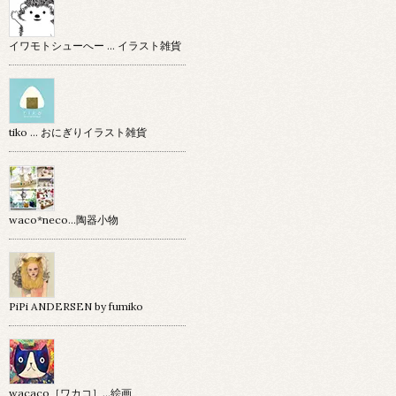
イワモトシューへー … イラスト雑貨
tiko … おにぎりイラスト雑貨
waco*neco...陶器小物
PiPi ANDERSEN by fumiko
wacaco［ワカコ］…絵画