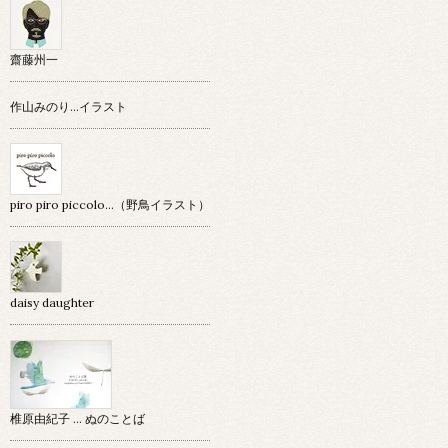
齋藤州一
作山みのり…イラスト
piro piro piccolo…（野鳥イラスト）
daisy daughter
椎原由紀子 ... ぬのことば