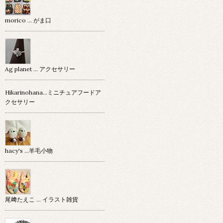
morico … がま口
Ag planet … アクセサリー
Hikarinohana…ミニチュアフードア
クセサリー
hacy's …羊毛小物
尾﨑たえこ … イラスト雑貨